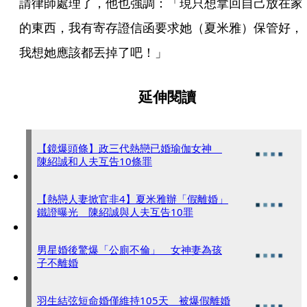
請律師處理了，他也強調：「現只想拿回自己放在家
的東西，我有寄存證信函要求她（夏米雅）保管好，
我想她應該都丟掉了吧！」
延伸閱讀
【鏡爆頭條】政三代熱戀已婚瑜伽女神
陳紹誠和人夫互告10條罪
【熱戀人妻掀官非4】夏米雅辦「假離婚」
鐵證曝光 陳紹誠與人夫互告10罪
男星婚後驚爆「公廁不倫」 女神妻為孩
子不離婚
羽生結弦短命婚僅維持105天 被爆假離婚