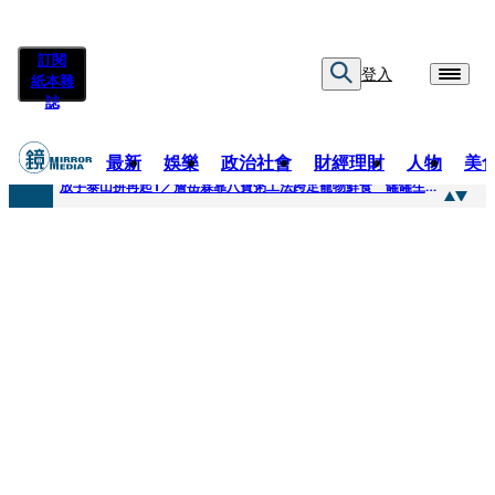
訂閱
登入
紙本雜
誌
最新
娛樂
政治社會
財經理財
人物
美
快訊
放手泰山拚再起1／詹岳霖靠八寶粥工法跨足寵物鮮食 罐罐生產前先請「叼嘴王后」試吃
快訊
泰國男偶像離奇墜河亡...「背20公斤水泥」單車仍下落不明 媽痛揭生前1計畫：不可能輕生
快訊
當街激吻阿翔「演藝工作慘歸零」 謝忻認：當年咎由自取