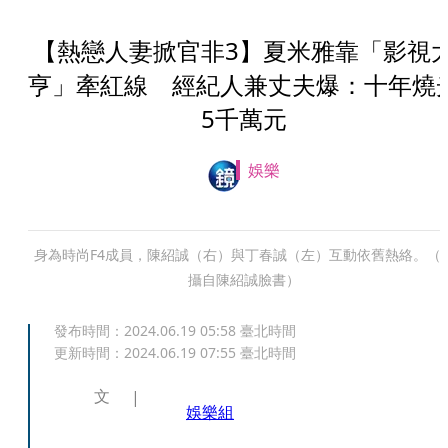
【熱戀人妻掀官非3】夏米雅靠「影視
亨」牽紅線 經紀人兼丈夫爆：十年燒
5千萬元
娛樂
身為時尚F4成員，陳紹誠（右）與丁春誠（左）互動依舊熱絡。（
攝自陳紹誠臉書）
發布時間：
2024.06.19 05:58
臺北時間
更新時間：
2024.06.19 07:55
臺北時間
文
娛樂組