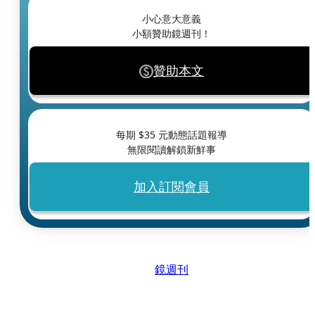
小心意大意義
小額贊助鏡週刊！
贊助本文
每期 $
35
元動態話題報導
無限閱讀解鎖新鮮事
加入訂閱會員
鏡週刊