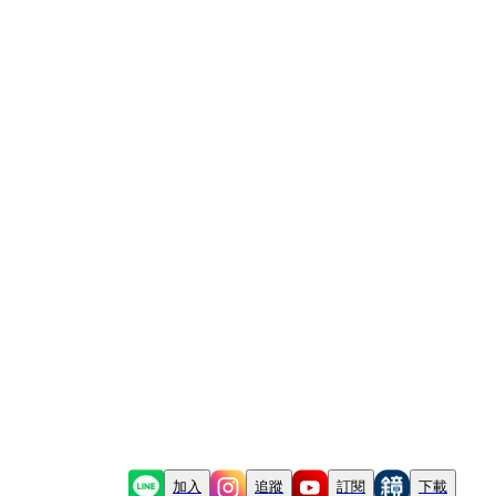
加入
追蹤
訂閱
下載