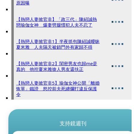
原因曝
【熱戀人妻掀官非】「政三代」陳紹誠熱
戀瑜伽女神 爆妻劈腿慣犯人夫不忍了
【熱戀人妻掀官非1】半夜抓包陳紹誠曖昧
夏米雅 人夫隔天被鎖門外有家歸不得
【熱戀人妻掀官非2】閨密男友也歸me是
真的 他控夏米雅搶人男友還扶正
【熱戀人妻掀官非5】瑜伽女神公開「離婚
恢單」鐵證 怒控前夫死纏爛打違反保護
令
支持鏡週刊