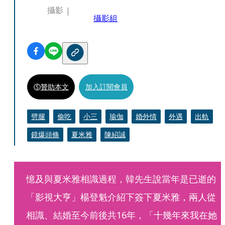
攝影
攝影組
贊助本文
加入訂閱會員
劈腿
偷吃
小三
瑜伽
婚外情
外遇
出軌
鏡爆頭條
夏米雅
陳紹誠
憶及與夏米雅相識過程，韓先生說當年是已逝的
「影視大亨」楊登魁介紹下簽下夏米雅，兩人從
相識、結婚至今前後共16年，「十幾年來我在她