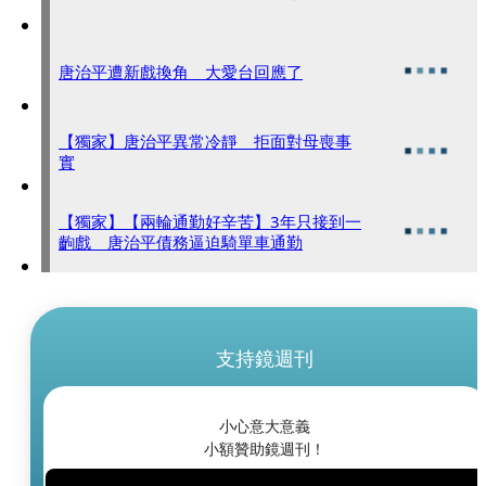
唐治平遭新戲換角 大愛台回應了
【獨家】唐治平異常冷靜 拒面對母喪事
實
【獨家】【兩輪通勤好辛苦】3年只接到一
齣戲 唐治平債務逼迫騎單車通勤
支持鏡週刊
小心意大意義
小額贊助鏡週刊！