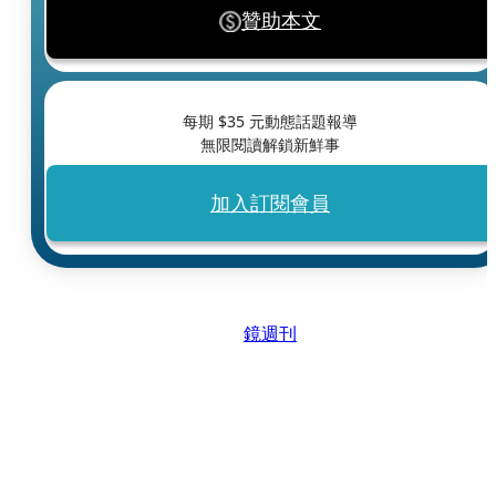
贊助本文
每期 $
35
元動態話題報導
無限閱讀解鎖新鮮事
加入訂閱會員
鏡週刊