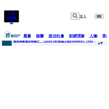
訂閱
登入
紙本雜
誌
最新
娛樂
政治社會
財經理財
人物
美
快訊
邊看偶像邊拚韓國行 《2026 SBS歌謠大戰SUMMER》TVBS直播祭追星福利
快訊
代誌大條火急跳船？ 宏碁派任李文詳接掌兆基屋管2天就喊撤出！
快訊
一句「請回去坐好」 特教生持斷掃把戳女代課老師眼睛大失血近失明