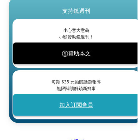
支持鏡週刊
小心意大意義
小額贊助鏡週刊！
贊助本文
每期 $
35
元動態話題報導
無限閱讀解鎖新鮮事
加入訂閱會員