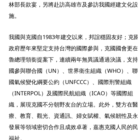
林部長款宴，另將赴訪高雄市及參訪我國經建文化設
施。
我國與克國自1983年建交以來，邦誼穩固友好；克國
政府歷年來堅定支持台灣的國際參與，克國國會更在
魯總理領銜提案下，連續兩年無異議通過決議，支持
國參與聯合國（UN）、世界衛生組織（WHO）、聯
國氣候變化綱要公約（UNFCCC）、國際刑警組織
（INTERPOL）及國際民航組織（ICAO）等國際組
織，展現克國不分朝野友台的立場。此外，雙方在醫
療、教育、觀光、資通訊、婦女賦權、氣候韌性及永
發展等領域密切合作且成效卓著，嘉惠克國人民的民
福祉。