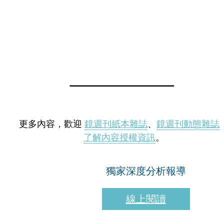
更多內容，歡迎
鏡週刊紙本雜誌
、
鏡週刊動態雜誌
了解內容授權資訊
。
獨家深度分析報導
線上閱讀