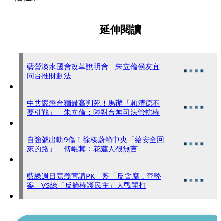
延伸閱讀
藍營淡水國會改革說明會 朱立倫侯友宜
同台推財劃法
中共嚴懲台獨最高判死！馬辦「賴清德不
要引戰」 朱立倫：陸對台無司法管轄權
自強號出軌9傷！徐榛蔚籲中央「給安全回
家的路」 傅崐萁：花蓮人很無言
藍綠週日嘉義宣講PK 藍「反貪腐，查弊
案」VS綠「反擴權護民主」大戰開打