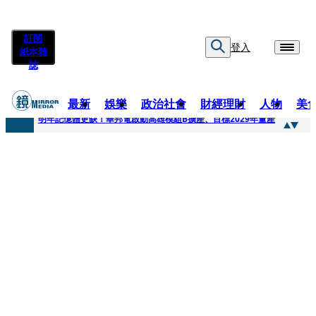
訂閱
登入
紙本雜
誌
最新
娛樂
政治社會
財經理財
人物
美
快訊
明年記憶體更缺！華邦電啟動高雄模組B擴產、目標2029年量產
快訊
5566小刀爆離婚台玻千金！14年豪門婚碎原因曝 岳母徐莉玲風暴意外揭家族祕辛
快訊
白海豚颱風攪局 客家親子劇《燈怪》新北場改期演出