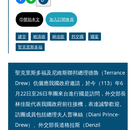
贊助本文
加入訂閱會員
建交
賴清德
林佳龍
邦交國
國宴
聖克里斯多福
聖克里斯多福及尼維斯聯邦總理德魯（Terrance 
Drew）伉儷應我國政府邀請，於今（113）年6
月22日至26日率團來台進行國是訪問，外交部長
林佳龍代表我國政府前往接機，表達誠摯歡迎。
訪團成員包括總理夫人普琳絲（Diani Prince-
Drew）、外交部長道格拉斯（Denzil 