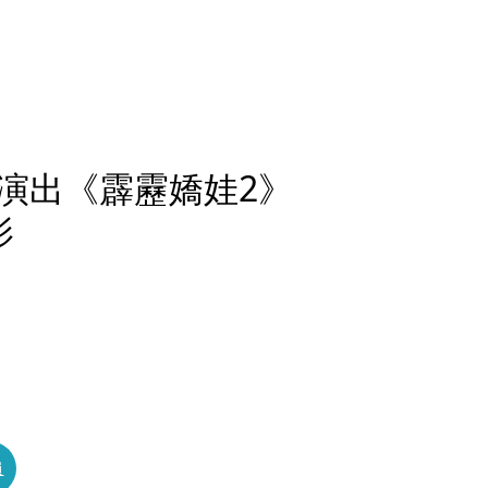
演出《霹靂嬌娃2》
影
員