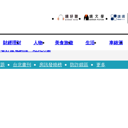
財經理財
人物
美食旅遊
生活
車錶酒
平看好微電網推一站式方案
話題
台北畫刊
房訊發燒榜
防詐鏡區
更多
兒少未來帳戶 政院放話：將採必要憲政作為
ian系列 「give love」成今夏最暖時尚宣言