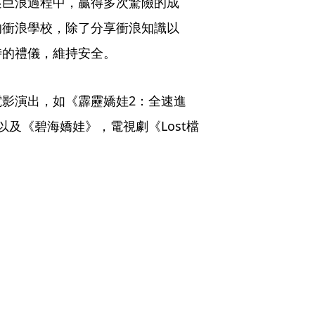
逐巨浪過程中，贏得多次驚險的成
的衝浪學校，除了分享衝浪知識以
時的禮儀，維持安全。
影演出，如《霹靂嬌娃2：全速進
及《碧海嬌娃》，電視劇《Lost檔