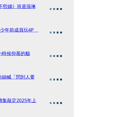
姐不熙娣》班底張琳
子少年前成員玩4P
小時候仰慕的貓
粉絲喊「閃到人要
集敲定2025年上