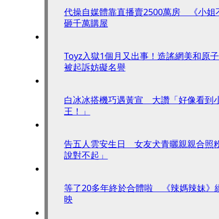
代操自媒體靠直播賣2500萬房 《小
砸千萬購屋
Toyz入獄1個月又出事！造謠網美和原
被起訴妨礙名譽
白冰冰搭機巧遇黃宣 大讚「好像看到
王！」
告五人雲安生日 女友犬青曬親親合照
說對不起」
等了20多年終於合體啦 《辣媽辣妹》續
映