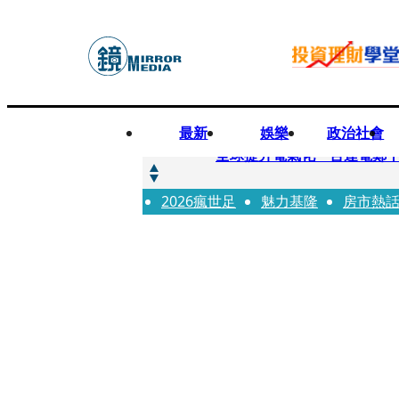
最新
娛樂
政治社會
快訊
全球提升電氣化 台達電鄭
2026瘋世足
快訊
魅力基隆
房市熱
又要不副署？立院三讀藍白
快訊
agnès b.推Humanitar