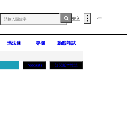
登入
瑪法達
專欄
動態雜誌
訂閱紙本雜誌
Podcasts