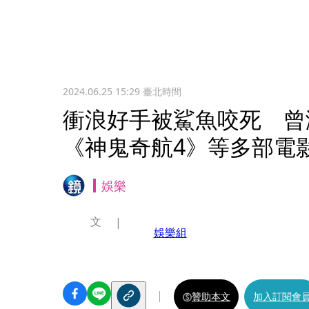
2024.06.25 15:29
臺北時間
衝浪好手被鯊魚咬死 曾
《神鬼奇航4》等多部電
娛樂
文
娛樂組
贊助本文
加入訂閱會