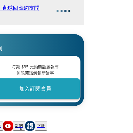
」直球回應網友問
刊
每期 $
35
元動態話題報導
無限閱讀解鎖新鮮事
加入訂閱會員
蹤
訂閱
下載