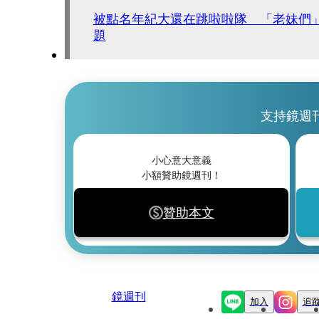
被點名年紀大還在跳啦啦隊 「老妹們
題
支持鏡週
小心意大意義
小額贊助鏡週刊！
贊助本文
鏡週刊
加入
追