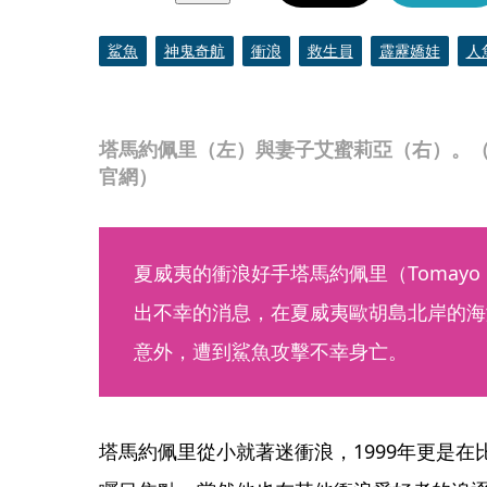
鯊魚
神鬼奇航
衝浪
救生員
霹靂嬌娃
人
塔馬約佩里（左）與妻子艾蜜莉亞（右）。（翻攝自oa
官網）
夏威夷的衝浪好手塔馬約佩里（Tomayo P
出不幸的消息，在夏威夷歐胡島北岸的海
意外，遭到鯊魚攻擊不幸身亡。
塔馬約佩里從小就著迷衝浪，1999年更是