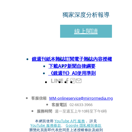
獨家深度分析報導
線上閱讀
鏡週刊紙本雜誌
訂閱電子雜誌
內容授權
下載APP
新聞自律綱要
《鏡週刊》AI使用準則
客服信箱
MM-onlineservice@mirrormedia.mg
客服電話
02-6633-3966
服務時間
週一至週五上午10時至下午6時
本網頁使用
YouTube API 服務
， 詳見
YouTube 服務條款
、
Google 隱私權與條款
瀏覽此頁面即代表您同意上述授權條款及細則