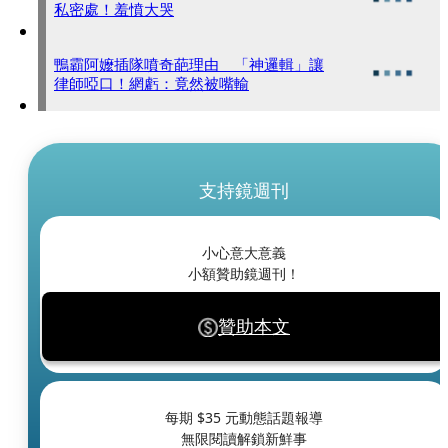
私密處！羞憤大哭
鴨霸阿嬤插隊噴奇葩理由 「神邏輯」讓
律師啞口！網虧：竟然被嘴輸
支持鏡週刊
小心意大意義
小額贊助鏡週刊！
贊助本文
每期 $
35
元動態話題報導
無限閱讀解鎖新鮮事