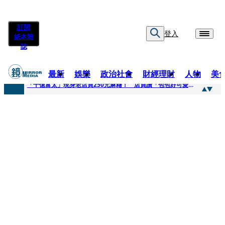
訂閱
登入
紙本雜
誌
最新
娛樂
政治社會
財經理財
人物
美
快訊
「千億富太」現身老店買250元麻糬！ 店員讚「包包好可愛」她笑回：我自己做的
快訊
姜厚任小24歲女友爆當小三、假學歷！ 友「扯郭台銘」曝交往內幕：我們又不像他
快訊
吳昕陽新任無店面零售商業同業公會理事長 提四大策略續走台灣零售業新局