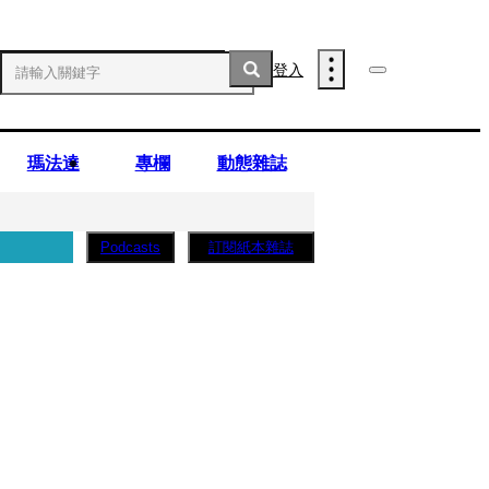
登入
瑪法達
專欄
動態雜誌
訂閱紙本雜誌
Podcasts