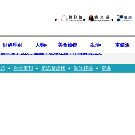
財經理財
人物
美食旅遊
生活
車錶酒
 廣末涼子被次子點醒！哽咽吐露：不再偽裝完美
話題
台北畫刊
房訊發燒榜
防詐鏡區
更多
優當工程師 接單「網站製作」
逝！13愛犬伴屍多日未啃食 忠犬挨餓「死守遺體」警戒護主惹淚