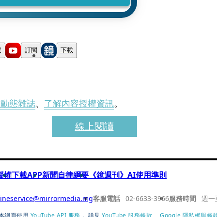
蹤
訂閱
下載
刊動態雜誌
、
了解內容授權資訊
。
線上閱讀
授權
下載APP
新聞自律綱要
《鏡週刊》AI使用準則
ineservice@mirrormedia.mg
客服電話
02-6633-3966
服務時間
週一
本網頁使用
YouTube API 服務
， 詳見
YouTube 服務條款
、
Google 隱私權與條