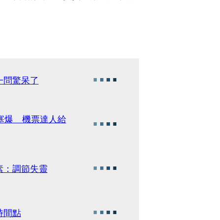
一問驚呆了
g塞爆 機票達人給
素：調節失靈
時間點