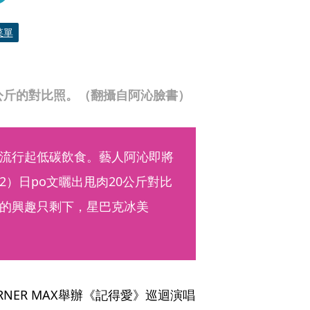
菜單
公斤的對比照。（翻攝自阿沁臉書）
流行起低碳飲食。藝人阿沁即將
）日po文曬出甩肉20公斤對比
的興趣只剩下，星巴克冰美
NER MAX舉辦《記得愛》巡迴演唱