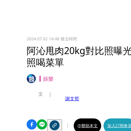
2024.07.02 14:48
臺北時間
阿沁甩肉20kg對比照曝
照喝菜單
娛樂
文
謝文哲
贊助本文
加入訂閱會