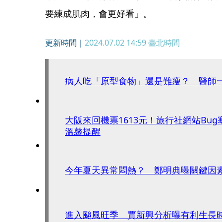
要練成肌肉，會更好看」。
更新時間｜
2024.07.02 14:59
臺北時間
病人吃「原型食物」還是難瘦？ 醫師
大阪來回機票1613元！旅行社網站Bu
溫馨提醒
今年夏天異常悶熱？ 鄭明典曝關鍵因
進入颱風旺季 賈新興分析曝有利生長