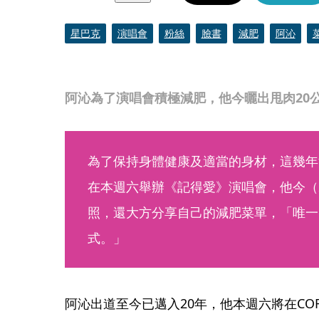
星巴克
演唱會
粉絲
臉書
減肥
阿沁
阿沁為了演唱會積極減肥，他今曬出甩肉20
為了保持身體健康及適當的身材，這幾年
在本週六舉辦《記得愛》演唱會，他今（2
照，還大方分享自己的減肥菜單，「唯一
式。」
阿沁出道至今已邁入20年，他本週六將在COR