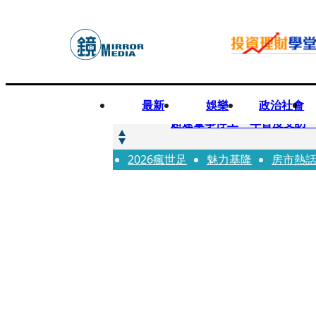
最新
娛樂
政治社會
快訊
超速肇事停工一年首度受訪
2026瘋世足
快訊
魅力基隆
房市熱
暗黑界轉戰科技圈！前AV女
快訊
鼻酸畫面曝...獨居飼主猝