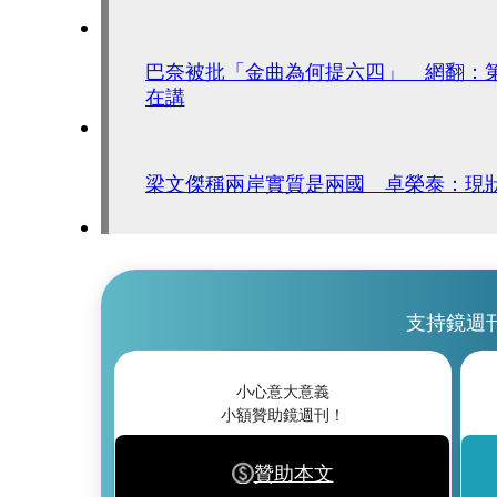
巴奈被批「金曲為何提六四」 網翻：
在講
梁文傑稱兩岸實質是兩國 卓榮泰：現
支持鏡週
小心意大意義
小額贊助鏡週刊！
贊助本文