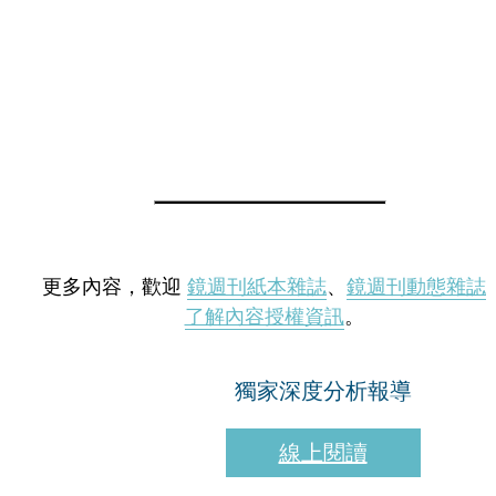
更多內容，歡迎
鏡週刊紙本雜誌
、
鏡週刊動態雜誌
了解內容授權資訊
。
獨家深度分析報導
線上閱讀