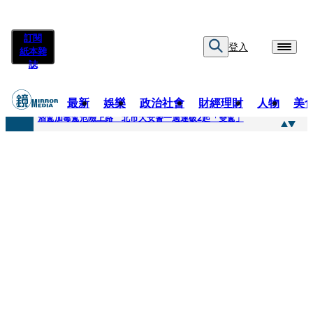
訂閱
登入
紙本雜
誌
最新
娛樂
政治社會
財經理財
人物
美
快訊
酒駕加毒駕危險上路 北市大安警一週連破2起「雙駕」
快訊
Ozone黃文廷、FEniX夏浦洋組「神隊友」 邱以太、林亭莉熱血狂奔殺青淚崩
快訊
AKIRA台北唱到一半突收兒子告白「爸爸I LOVE YOU」 驚喜林志玲同步曝光父親節「披薩蛋糕」