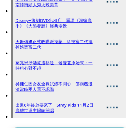
南韓街頭大秀火辣美背
Disney+復刻DVD出租店 重現《灌籃高
手》《大熊餐廳》經典場景
天舞傳媒正式收購派拉蒙 科技富二代換
掉娛樂富二代
葛兆恩涉酒駕遭移送 發聲還原始末：一
時粗心對不起
吳慷仁因女友全裸試鏡不開心 邵雨薇澄
清當時兩人還不認識
出道6年終於要來了 Stray Kids 11月2日
高雄世運主場館開唱