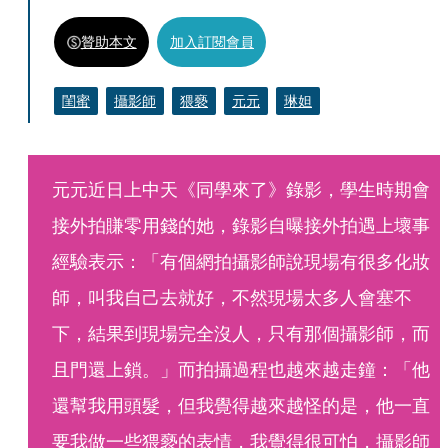
贊助本文
加入訂閱會員
閨蜜
攝影師
猥褻
元元
琳妲
元元近日上中天《同學來了》錄影，學生時期會
接外拍賺零用錢的她，錄影自曝接外拍遇上壞事
經驗表示：「有個網拍攝影師說現場有很多化妝
師，叫我自己去就好，不然現場太多人會塞不
下，結果到現場完全沒人，只有那個攝影師，而
且門還上鎖。」而拍攝過程也越來越走鐘：「他
還幫我用頭髮，但我覺得越來越怪的是，他一直
要我做一些猥褻的表情，我覺得很可怕，攝影師