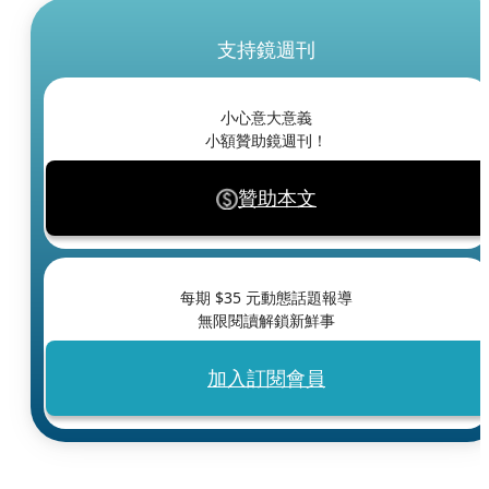
支持鏡週刊
小心意大意義
小額贊助鏡週刊！
贊助本文
每期 $
35
元動態話題報導
無限閱讀解鎖新鮮事
加入訂閱會員