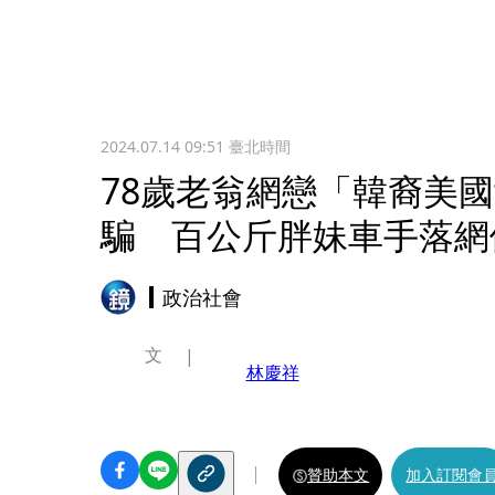
2024.07.14 09:51
臺北時間
78歲老翁網戀「韓裔美
騙 百公斤胖妹車手落網
政治社會
文
林慶祥
贊助本文
加入訂閱會