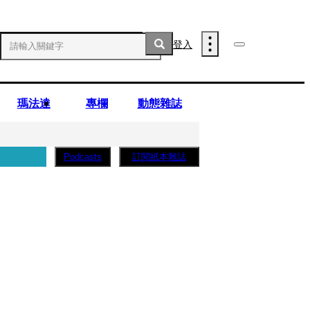
登入
瑪法達
專欄
動態雜誌
訂閱紙本雜誌
Podcasts