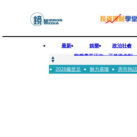
最新
娛樂
政治社會
快訊
超速肇事停工一年首度受訪
2026瘋世足
快訊
魅力基隆
房市熱
暗黑界轉戰科技圈！前AV女
快訊
鼻酸畫面曝...獨居飼主猝