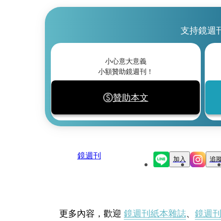
支持鏡週
小心意大意義
小額贊助鏡週刊！
贊助本文
鏡週刊
加入
追
更多內容，歡迎
鏡週刊紙本雜誌
、
鏡週