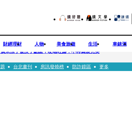
財經理財
人物
美食旅遊
生活
車錶酒
 廣末涼子被次子點醒！哽咽吐露：不再偽裝完美
話題
台北畫刊
房訊發燒榜
防詐鏡區
更多
優當工程師 接單「網站製作」
逝！13愛犬伴屍多日未啃食 忠犬挨餓「死守遺體」警戒護主惹淚