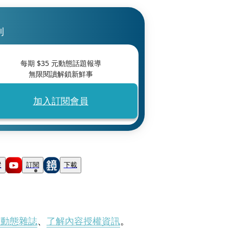
刊
每期 $
35
元動態話題報導
無限閱讀解鎖新鮮事
加入訂閱會員
蹤
訂閱
下載
刊動態雜誌
、
了解內容授權資訊
。