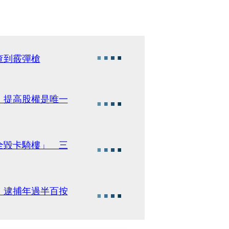
查到霰彈槍
：提高股權是唯一
全毀卡騎樓」 三
 逮捕年過半百按