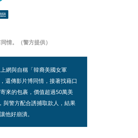
網戀
翁同情。（警方提供）
，上網與自稱「韓裔美國女軍
，還傳影片博同情，接著找藉口
寄來的包裹，價值超過50萬美
騙，與警方配合誘捕取款人，結果
讓他好崩潰。