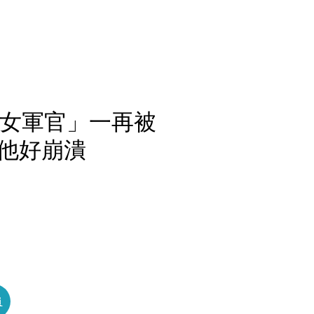
國女軍官」一再被
他好崩潰
員