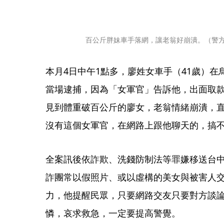
百公斤胖妹車手落網，讓老翁好崩潰。（警
本月4日中午1點多，廖姓女車手（41歲）
當場逮捕，因為「女軍官」告訴他，出面取
見到體重破百公斤的廖女，老翁情緒崩潰，
沒有這個女軍官，在網路上跟他聊天的，搞
全案訊後依詐欺、洗錢防制法等罪嫌移送台
詐團常以假照片、或以虛構的美女與被害人
力，他提醒民眾，只要網路交友只要對方談
憐，哀求救急，一定要提高警覺。