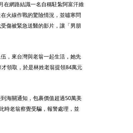
月在網路結識一名自稱駐紮阿富汗維
造在火線作戰的驚險情況，並噓寒問
戰受傷被緊急送醫的影片，讓「男朋
退伍，來台灣與老翁一起生活，她先
幣才領取，於是林姓老翁提領84萬元
到海關通知，包裹價值超過50萬美
，此時老翁察覺受騙，報警處理，並