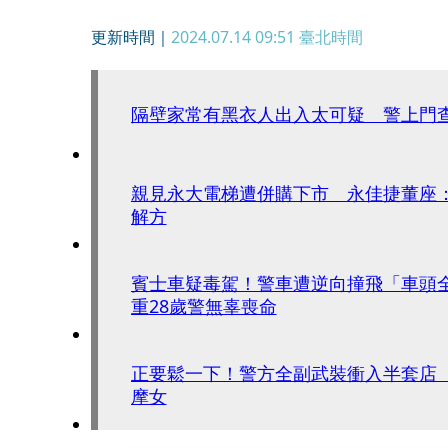
更新時間｜
2024.07.14 09:51
臺北時間
隔壁家常有黑衣人出入太可疑 警上門
親見永大電梯遭併購下市 永佳捷董座
解方
賓士車疑毒駕！警車遭逆向撞飛「車頭
重28歲警無辜喪命
正要鬆一下！警方全副武裝衝入半套店
摩女