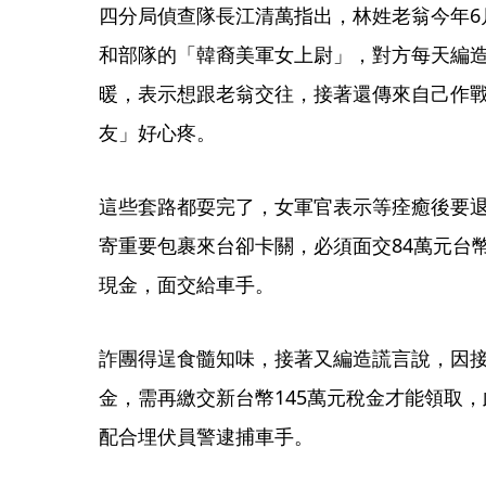
四分局偵查隊長江清萬指出，林姓老翁今年6
和部隊的「韓裔美軍女上尉」，對方每天編
暖，表示想跟老翁交往，接著還傳來自己作
友」好心疼。
這些套路都耍完了，女軍官表示等痊癒後要
寄重要包裹來台卻卡關，必須面交84萬元台
現金，面交給車手。
詐團得逞食髓知味，接著又編造謊言說，因接
金，需再繳交新台幣145萬元稅金才能領取
配合埋伏員警逮捕車手。