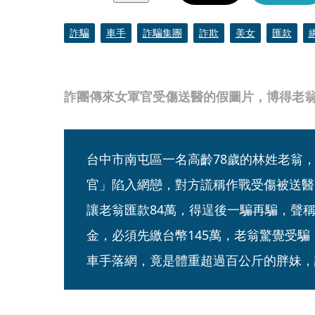
詐騙
車手
詐騙集團
詐欺
美女
匯款
詐團傳來女軍官受傷送醫的假圖片，博得老
台中市南屯區一名高齡78歲的林姓老翁
官」陷入網戀，對方謊稱作戰受傷被送醫
讓老翁匯款84萬，得逞後一騙再騙，聲稱
金，必須先繳台幣145萬，老翁驚覺受
車手落網，竟是體重超過百公斤的胖妹，