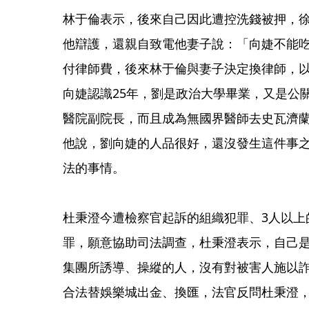
林于倫表示，後來自己因此遭控洗錢被押，
他辯護，還親自致電他妻子說：「向婕不能
付律師費，後來林于倫與妻子決定換律師，
向婕認識25年，劉是政治大學畢業，又是公
醫院副院長，而且成為無國界醫師去史瓦濟
他說，劉向婕的人品很好，還沒發生這件事
法的事情。

杜秉澄今遭檢察官起訴的組織犯罪、3人以上
罪，願意協助司法調查，杜秉澄表示，自己
集團所誘導、操縱的人，沒有對被害人施以
合法替娛樂城出金、換匯，法官反問杜秉澄