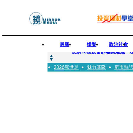
最新
娛樂
政治社會
快訊
慈濟10億疫苗詐騙案延燒 
2026瘋世足
快訊
魅力基隆
房市熱
桃園平鎮凶殺命案！85歲婦
快訊
拖吊車載運轎車突鬆脫滑落