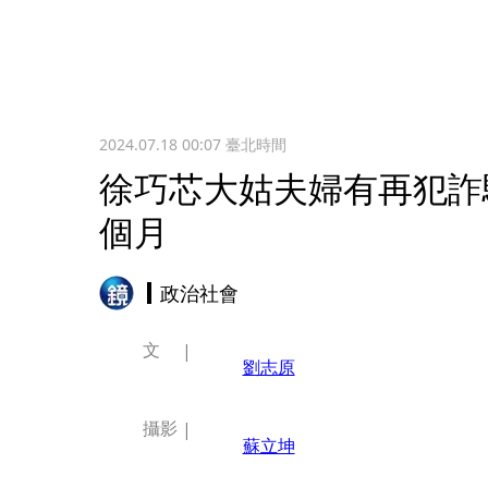
2024.07.18 00:07
臺北時間
徐巧芯大姑夫婦有再犯詐
個月
政治社會
文
劉志原
攝影
蘇立坤