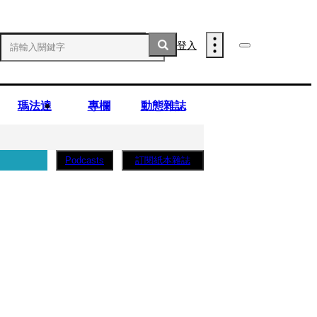
登入
瑪法達
專欄
動態雜誌
訂閱紙本雜誌
Podcasts