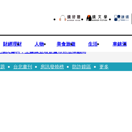
財經理財
人物
美食旅遊
生活
車錶酒
汪潔民爆料：主嫌陳昱瑄是盧市府法律顧問
話題
台北畫刊
房訊發燒榜
防詐鏡區
更多
倒臥血泊慘死 丈夫遭帶回偵訊
 後方車輛全嚇壞