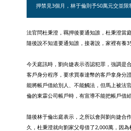
押禁見3個月，林于倫則予50萬元交並
法官問杜秉澄，羈押後要通知誰，杜秉澄當
隨後說不知道要通知誰，接著說，家裡有養3
今天庭訊時，劉向婕表示否認犯罪，強調是合
客戶身分程序，要求買泰達幣的客戶拿身分證
能將帳戶借給別人、不能觸法，但馬上被法
倫的東霖公司帳戶時，有宣導不能把帳戶借給
隨後林于倫出庭表示，之所以會與劉向婕合
久，杜秉澄就向劉家父母借了2,000萬，因為