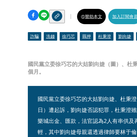
贊助本文
加入訂閱會
詐騙
洗錢
徐巧芯
羈押
杜秉澄
劉向婕
國民黨立委徐巧芯的大姑劉向婕（圖）、杜秉
個月。
國民黨立委徐巧芯的大姑劉向婕、杜秉澄
日）遭起訴，劉向婕否認犯罪，杜秉澄雖
樂城出金、匯款，法官認為2人有串供及
輕，其中劉向婕母親還透過律師要林于倫