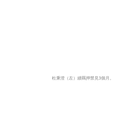
杜秉澄（左）續羈押禁見3個月。