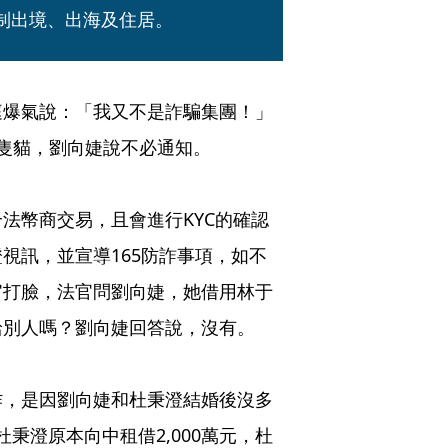
限制出境、出海及住居。
庭爆氣說：「我又不是詐騙集團！」
隻貓，劉向婕說不必通知。

法幣商交易，且會進行KYC的確認
視訊，並宣導165防詐事項，如不
官打臉，法官問劉向婕，她借用林于
別人嗎？劉向婕回答說，沒有。

作，是因劉向婕和杜秉澄結婚後沒多
杜秉澄原本向中租借2,000萬元，杜