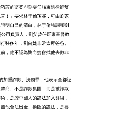
徐巧芯的婆婆即刻委任張秉鈞律師幫
吃苦！」要求林于倫頂罪，可由劉家
以證明自己的清白，林于倫強調和劉
關公司負責人，劉父曾任屏東基督教
蘭行醫多年，劉向婕非常崇拜爸爸。
之前，他不認為劉向婕會找他去做非
的加重詐欺、洗錢罪，他表示全都認
是幣商、不是詐欺集團，而是被詐欺
詐術，是聽中國人的說法加入群組，
，照他合法出金、換匯的說法，是要