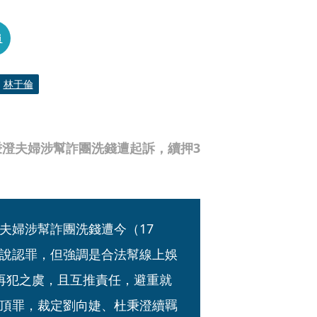
員
林于倫
澄夫婦涉幫詐團洗錢遭起訴，續押3
夫婦涉幫詐團洗錢遭今（17
說認罪，但強調是合法幫線上娛
再犯之虞，且互推責任，避重就
頂罪，裁定劉向婕、杜秉澄續羈