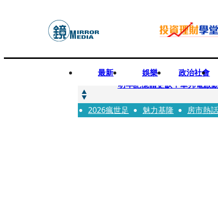
最新
娛樂
政治社會
快訊
明年記憶體更缺！華邦電啟動
2026瘋世足
快訊
魅力基隆
房市熱
5566小刀爆離婚台玻千金
快訊
白海豚颱風攪局 客家親子