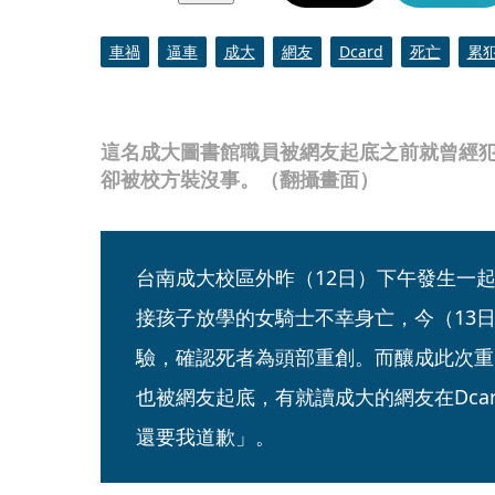
車禍
逼車
成大
網友
Dcard
死亡
累
這名成大圖書館職員被網友起底之前就曾經
卻被校方裝沒事。（翻攝畫面）
台南成大校區外昨（12日）下午發生一
接孩子放學的女騎士不幸身亡，今（13
驗，確認死者為頭部重創。而釀成此次重
也被網友起底，有就讀成大的網友在Dca
還要我道歉」。