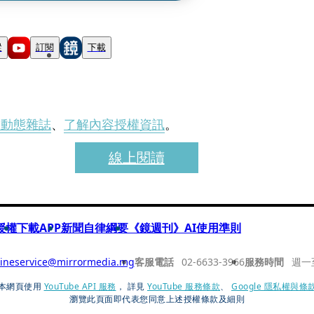
蹤
訂閱
下載
刊動態雜誌
、
了解內容授權資訊
。
線上閱讀
授權
下載APP
新聞自律綱要
《鏡週刊》AI使用準則
ineservice@mirrormedia.mg
客服電話
02-6633-3966
服務時間
週一
本網頁使用
YouTube API 服務
， 詳見
YouTube 服務條款
、
Google 隱私權與條
瀏覽此頁面即代表您同意上述授權條款及細則