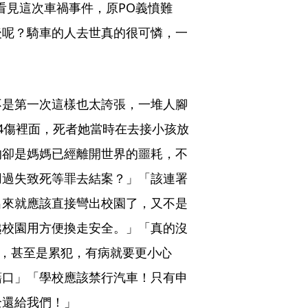
看見這次車禍事件，原PO義憤難
後呢？騎車的人去世真的很可憐，一
不是第一次這樣也太誇張，一堆人腳
4傷裡面，死者她當時在去接小孩放
的卻是媽媽已經離開世界的噩耗，不
用過失致死等罪去結案？」「該連署
出來就應該直接彎出校園了，又不是
越校園用方便換走安全。」「真的沒
為，甚至是累犯，有病就要更小心
藉口」「學校應該禁行汽車！只有申
全還給我們！」