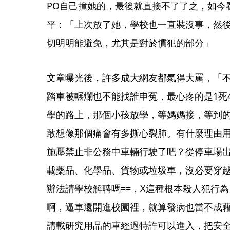
PO自己撞她的，最後就直接不了了之，如今
平：「上次放了她，學校也一直裝沒事，然
切明明能避免，尤其是對於慣犯的部分」
文章曝光後，許多成大網友都氣得大罵，「
踏車被輾爛也不能找誰申冤，最心疼的是1死
學的路上，那個小孩放學，等媽媽接，等到
敢想像那個痛會有多撕心裂肺。有什麼理由
施壓禁止非公務中車輛行駛了吧？從停車場
載藥品、化學品、貨物或垃圾車，沒必要穿
辦法請學校解聘嗎==，X這種根本殺人犯行
啊，逼車還開進校園裡，就算發病也當不成
請載研究用品的車經過特許可以進入，把安