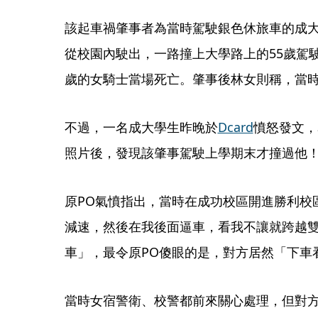
該起車禍肇事者為當時駕駛銀色休旅車的成
從校園內駛出，一路撞上大學路上的55歲駕駛
歲的女騎士當場死亡。肇事後林女則稱，當
不過，一名成大學生昨晚於
Dcard
憤怒發文，
照片後，發現該肇事駕駛上學期末才撞過他
原PO氣憤指出，當時在成功校區開進勝利校
減速，然後在我後面逼車，看我不讓就跨越
車」，最令原PO傻眼的是，對方居然「下車
當時女宿警衛、校警都前來關心處理，但對