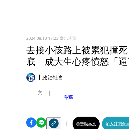
2024.08.13 17:23
臺北時間
去接小孩路上被累犯撞死
底 成大生心疼憤怒「逼
政治社會
文
彭薇
贊助本文
加入訂閱會