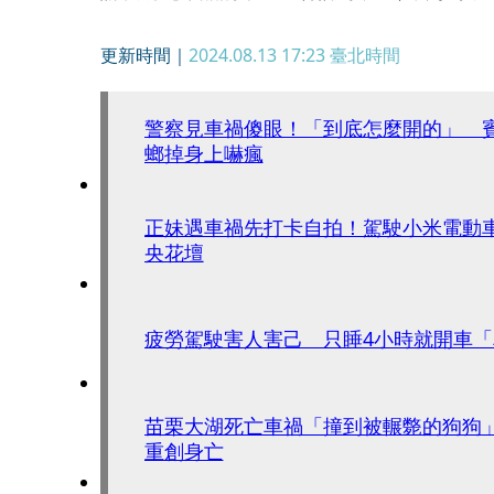
更新時間｜
2024.08.13 17:23
臺北時間
警察見車禍傻眼！「到底怎麼開的」 
螂掉身上嚇瘋
正妹遇車禍先打卡自拍！駕駛小米電動
央花壇
疲勞駕駛害人害己 只睡4小時就開車「
苗栗大湖死亡車禍「撞到被輾斃的狗狗
重創身亡