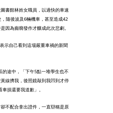
大圖書館林姓女職員，以過快的車速
，隨後波及6輛機車，甚至造成42
時是因為癲癇發作才釀成此次悲劇。
表示自己看到這場嚴重車禍的新聞
！
區的途中，「下午5點一堆學生也不
雙黃線擠我，後照鏡敲到我凹到才停
看車損還要我道歉」。
方卻不配合拿出證件，一直辯稱是原