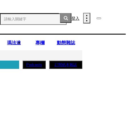
登入
瑪法達
專欄
動態雜誌
訂閱紙本雜誌
Podcasts