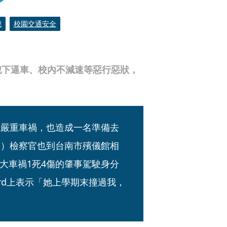
犯
校園交通安全
犯下逼車、校內不減速等惡行惡狀，
起嚴重車禍，也造成一名準備去
日）檢察官也到台南市殯儀館相
大車禍1死4傷的肇事駕駛身分
rd上表示「她上學期末撞過我，