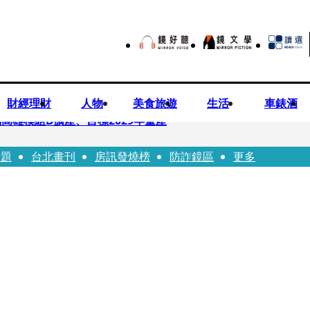
財經理財
人物
美食旅遊
生活
車錶酒
高雄模組B擴產、目標2029年量產
話題
台北畫刊
房訊發燒榜
防詐鏡區
更多
！14年豪門婚碎原因曝 岳母徐莉玲風暴意外揭家族祕辛
劇《燈怪》新北場改期演出