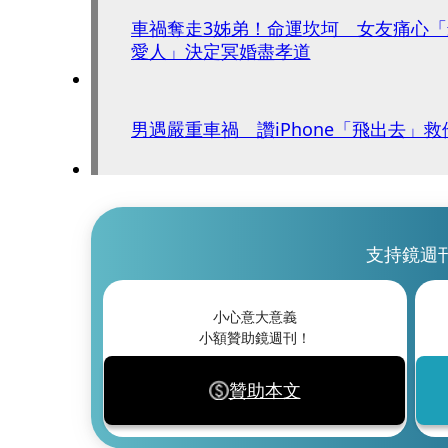
車禍奪走3姊弟！命運坎坷 女友痛心
愛人」決定冥婚盡孝道
男遇嚴重車禍 讚iPhone「飛出去」救
支持鏡週
小心意大意義
小額贊助鏡週刊！
贊助本文