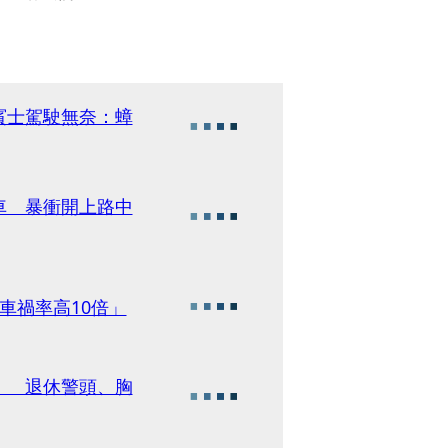
賓士駕駛無奈：蟑
車 暴衝開上路中
車禍率高10倍」
」 退休警頭、胸