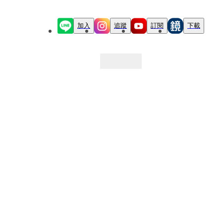
加入
追蹤
訂閱
下載
最新文章