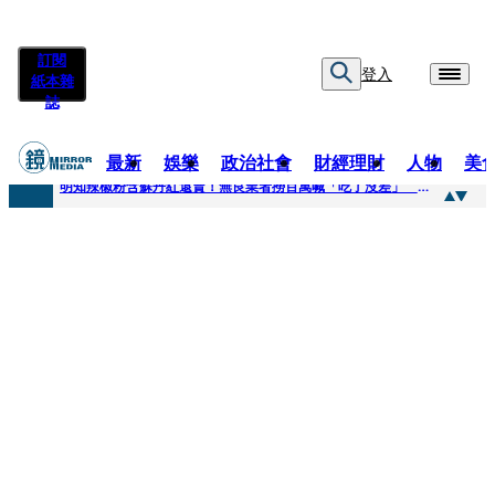
訂閱
登入
紙本雜
誌
最新
娛樂
政治社會
財經理財
人物
美
快訊
明知辣椒粉含蘇丹紅還賣！無良業者撈百萬喊「吃了沒差」 法官打臉判6月不准緩刑
快訊
「無可替代的夥伴離開了我」…張韶涵細數10年時光 悲慟告別：無法相信真的發生了
快訊
又見醫療暴力！耕莘醫院病患失控毆人 院方揭他早是「黑名單」堅決提告