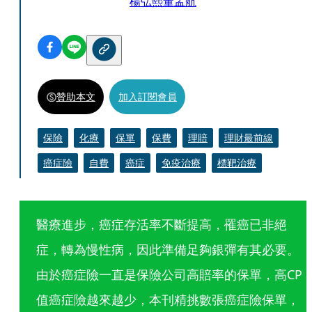
楊弘熙
董孟航
贊助本文
加入訂閱會員
保險
化療
保單
保費
理賠
理財最前線
癌症險
自費
癌症
免疫治療
標靶治療
醫療進步，癌症存活率不斷提高，罹癌已非絕
症，轉為慢性病，因此準備足夠銀彈有其必要。
由於癌症險一直是保險公司高賠率的保單，高CP
值癌症險越來越少，本刊精挑數張癌症險保單，