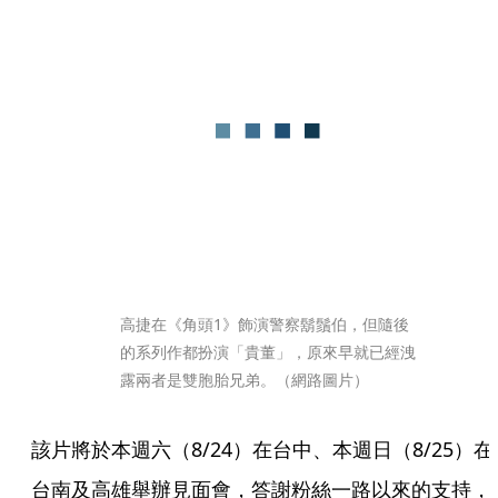
高捷在《角頭1》飾演警察鬍鬚伯，但隨後
的系列作都扮演「貴董」，原來早就已經洩
露兩者是雙胞胎兄弟。（網路圖片）
該片將於本週六（8/24）在台中、本週日（8/25）在
台南及高雄舉辦見面會，答謝粉絲一路以來的支持，