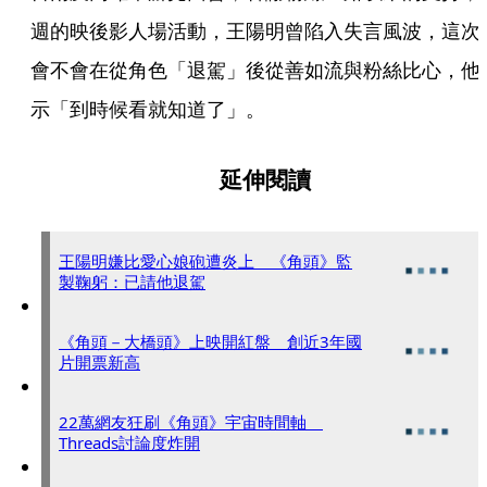
週的映後影人場活動，王陽明曾陷入失言風波，這次
會不會在從角色「退駕」後從善如流與粉絲比心，他
示「到時候看就知道了」。
延伸閱讀
王陽明嫌比愛心娘砲遭炎上 《角頭》監
製鞠躬：已請他退駕
《角頭－大橋頭》上映開紅盤 創近3年國
片開票新高
22萬網友狂刷《角頭》宇宙時間軸
Threads討論度炸開