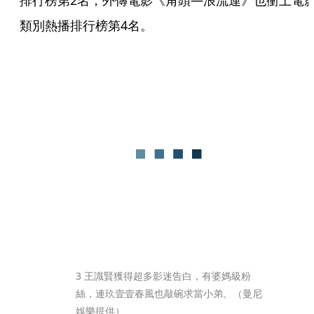
排行榜第2名，外傳電影《角頭—浪流連》也衝上電
類別熱播排行榜第4名。
3 王識賢獲得超多影迷告白，有婆媽級粉
絲，連玖壹壹春風也敲碗求當小弟。（曼尼
娛樂提供）