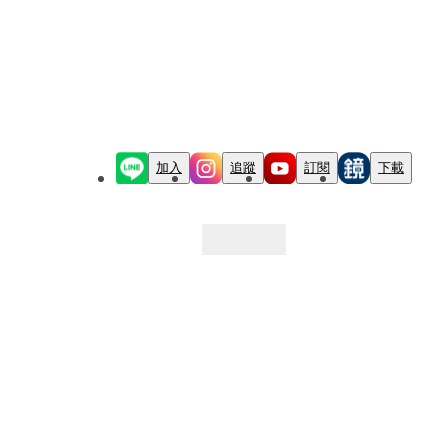
加入
追蹤
訂閱
下載
最新文章