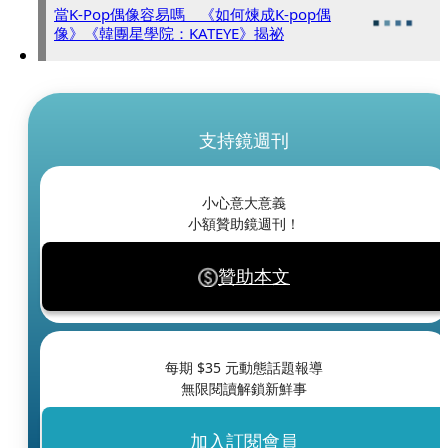
當K-Pop偶像容易嗎 《如何煉成K-pop偶
像》《韓團星學院：KATEYE》揭祕
支持鏡週刊
小心意大意義
小額贊助鏡週刊！
贊助本文
每期 $
35
元動態話題報導
無限閱讀解鎖新鮮事
加入訂閱會員