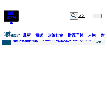
訂閱
登入
紙本雜
誌
最新
娛樂
政治社會
財經理財
人物
美
快訊
邊看偶像邊拚韓國行 《2026 SBS歌謠大戰SUMMER》TVBS直播祭追星福利
快訊
代誌大條火急跳船？ 宏碁派任李文詳接掌兆基屋管2天就喊撤出！
快訊
一句「請回去坐好」 特教生持斷掃把戳女代課老師眼睛大失血近失明