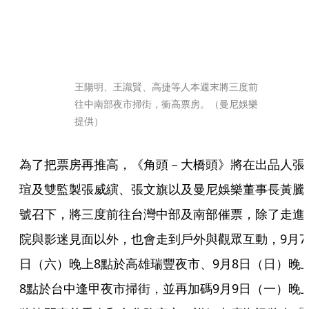
王陽明、王識賢、高捷等人本週末將三度前
往中南部夜市掃街，衝高票房。（曼尼娛樂
提供）
為了把票房再推高，《角頭－大橋頭》將在出品人張
瑄及雙監製張威縯、張文旗以及曼尼娛樂董事長黃騰
號召下，將三度前往台灣中部及南部催票，除了走進
院與影迷見面以外，也會走到戶外與觀眾互動，9月7
日（六）晚上8點於高雄瑞豐夜市、9月8日（日）晚
8點於台中逢甲夜市掃街，並再加碼9月9日（一）晚