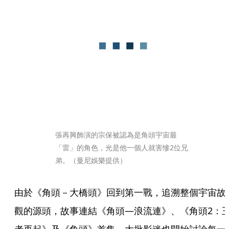
張再興飾演的宗保被認為是角頭宇宙最
「雷」的角色，光是他一個人就害慘2位兄
弟。（曼尼娛樂提供）
由於《角頭－大橋頭》回到第一戰，追溯整個宇宙故
觀的源頭，故事連結《角頭—浪流連》、《角頭2：