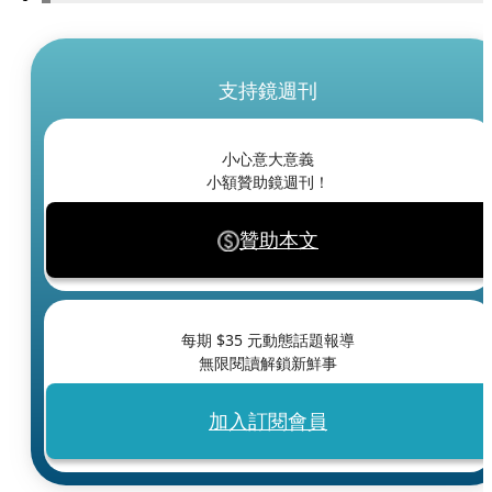
支持鏡週刊
小心意大意義
小額贊助鏡週刊！
贊助本文
每期 $
35
元動態話題報導
無限閱讀解鎖新鮮事
加入訂閱會員