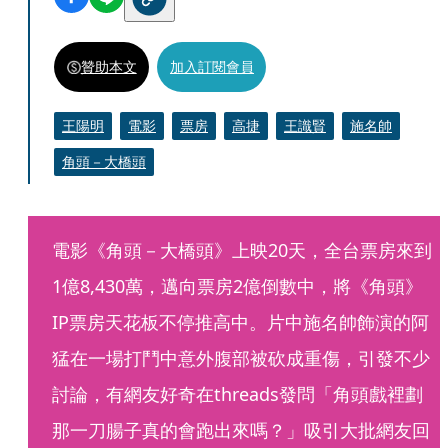
贊助本文
加入訂閱會員
王陽明
電影
票房
高捷
王識賢
施名帥
角頭－大橋頭
電影《角頭－大橋頭》上映20天，全台票房來到
1億8,430萬，邁向票房2億倒數中，將《角頭》
IP票房天花板不停推高中。片中施名帥飾演的阿
猛在一場打鬥中意外腹部被砍成重傷，引發不少
討論，有網友好奇在threads發問「角頭戲裡劃
那一刀腸子真的會跑出來嗎？」吸引大批網友回