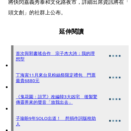
將快閃嘉義秀泰和文化路夜市，詳細出席資訊將在「
頭文創」的社群上公布。
延伸閱讀
首次與郭書瑤合作 宗子杰大誇：我的理
想型
丁海寅11月來台見粉絲祭限定禮包 門票
最貴6880元
《鬼花園：詛咒》改編韓3大凶宅 後製驚
傳靈界來的聲音「放我出去」
子瑜盼9年SOLO出道！ 想捐作詞版稅助
人