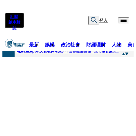
訂閱
登入
紙本雜
誌
最新
娛樂
政治社會
財經理財
人物
美
快訊
南港LaLaport天花板掉落意外！女客疑遭砸傷 北市建管處開罰30萬
快訊
川普又出招！多晶矽產品課15%關稅12月生效 經濟部回應了
快訊
美伊衝突要注意！ 台塑四寶7月營收齊揚股價抗跌