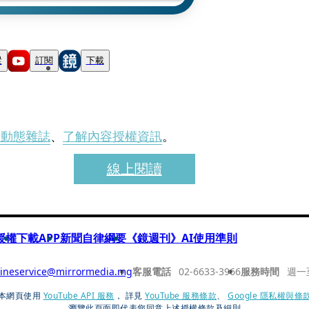
蹤
訂閱
下載
刊動態雜誌
、
了解內容授權資訊
。
線上閱讀
授權
下載APP
新聞自律綱要
《鏡週刊》AI使用準則
ineservice@mirrormedia.mg
客服電話
02-6633-3966
服務時間
週一
本網頁使用
YouTube API 服務
， 詳見
YouTube 服務條款
、
Google 隱私權與條
瀏覽此頁面即代表您同意上述授權條款及細則