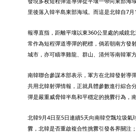
發現多枚短程彈道導彈從平壤一帶向東部海域
里後落入韓半島東部海域。而這是北韓自7月
報導直指，距離平壤以東360公里處的咸鏡
常作為短程彈道導彈的靶標，倘若朝南方發
城市，亦可瞄準雞龍、群山、清州等南韓軍
南韓聯合參謀本部表示，軍方在北韓發射導
共用北韓射彈情報，正就具體參數進行綜合
彈是嚴重威脅韓半島和平穩定的挑釁行為，
北韓9月4日至5日連續5天向南韓空飄垃圾
釁，北韓是否重啟複合性挑釁引發各界關注