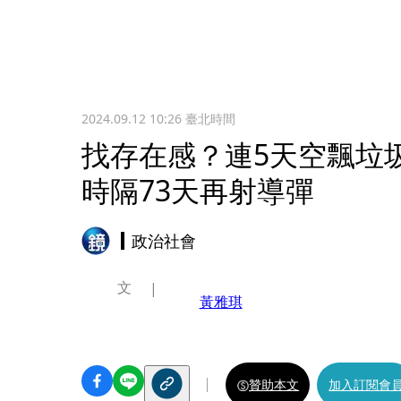
2024.09.12 10:26
臺北時間
找存在感？連5天空飄垃
時隔73天再射導彈
政治社會
文
黃雅琪
贊助本文
加入訂閱會