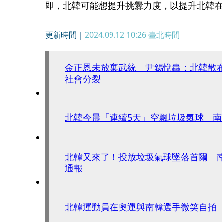
即，北韓可能想提升挑釁力度，以提升北韓
更新時間｜
2024.09.12 10:26
臺北時間
金正恩未放棄武統 尹錫悅轟：北韓散
社會分裂
北韓今晨「連續5天」空飄垃圾氣球 
北韓又來了！投放垃圾氣球墜落首爾 
通報
北韓運動員在奧運與南韓選手微笑自拍