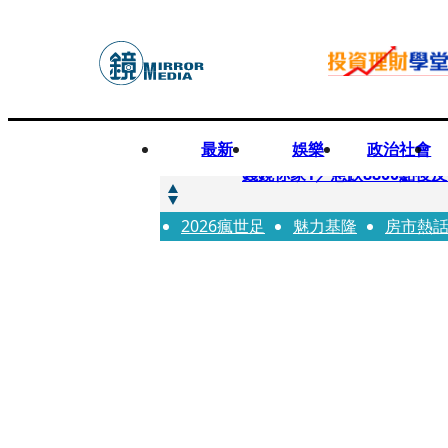
最新
娛樂
政治社會
快訊
錢鏡你家1／急跌8800點
2026瘋世足
快訊
魅力基隆
房市熱
鏡大咖／一起往好命路出發
快訊
台中國一特教生暑輔失控！