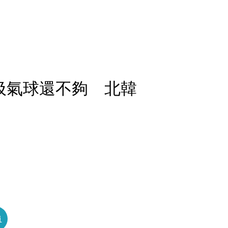
圾氣球還不夠 北韓
員