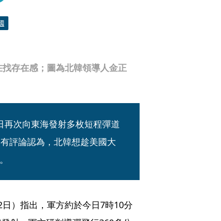
國
在找存在感；圖為北韓領導人金正
日再次向東海發射多枚短程彈道
，有評論認為，北韓想趁美國大
。
2日）指出，軍方約於今日7時10分