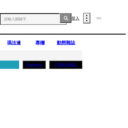
登入
瑪法達
專欄
動態雜誌
訂閱紙本雜誌
Podcasts