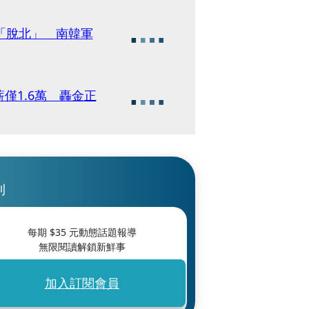
「脫北」 南韓軍
僅1.6萬 轟金正
刊
每期 $
35
元動態話題報導
無限閱讀解鎖新鮮事
加入訂閱會員