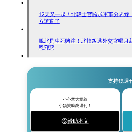
12天又一起！北韓士官跨越軍事分界線
方證實了
脫北是生死賭注！北韓叛逃外交官曝月薪
恩邪惡
支持鏡週
小心意大意義
小額贊助鏡週刊！
贊助本文