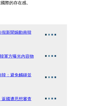
在國際的存在感。
布假新聞煽動南韓
南韓軍方曝光內容物
南韓：避免觸碰並
 返國遭思想審查