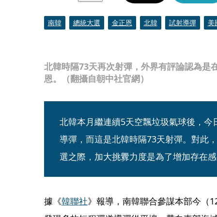
南韓
總統大選
金正恩
北韓
試射導彈
美
北韓時隔73天再次射彈，外界有評論認為是
恩。（翻攝自朝中社官網）
北韓本月繼連續5天空飄垃圾氣球後，今
導彈，而這是北韓時隔73天射彈。對此
選之際，加大挑釁力度是為了增加存在感
據《
韓聯社
》報導，南韓聯合參謀本部今（1