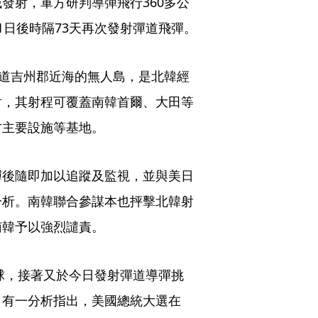
發射，軍方研判導彈飛行360多公
1日後時隔73天再次發射彈道飛彈。
北道吉州郡近海的無人島，是北韓經
射，其射程可覆蓋南韓首爾、大田等
方主要設施等基地。
彈後隨即加以追蹤及監視，並與美日
分析。南韓聯合參謀本也抨擊北韓射
南韓予以強烈譴責。
氣球，接著又於今日發射彈道導彈挑
；有一分析指出，美國總統大選在