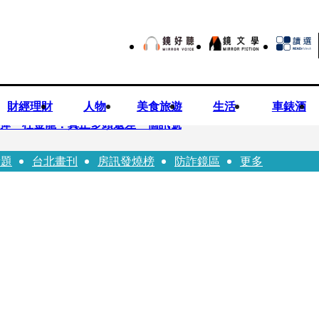
財經理財
人物
美食旅遊
生活
車錶酒
後反彈 杜金龍：真正多頭還差一個訊號
話題
台北畫刊
房訊發燒榜
防詐鏡區
更多
 唐綺陽
折斷掃把刺傷老師 女老師眼球重創恐失明