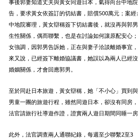
事後郭妻知道丈夫與黃女同遊日本，氣得向台中地院
告，要求黃女依簽訂的切結書，賠償500萬元；案經
中地院審理，黃女辯稱簽下切結書後，就沒再與郭男
生性關係，偶而聯繫，也是在討論如何讓原配安心；
女強調，因郭男告訴她，正在與妻子洽談離婚事宜，
來又說，已經簽下離婚協議書，她誤以為兩人已經沒
婚姻關係，才會回應郭男。
至於同赴日本旅遊，黃女辯稱，她「不小心」買到與
男童一團的旅遊行程，雖然同遊日本，卻沒有同房，
法官請旅行社導遊作證，證實兩人遊日期間同睡一房
此外，法官調查兩人通聯紀錄，每週至少聯繫2至3