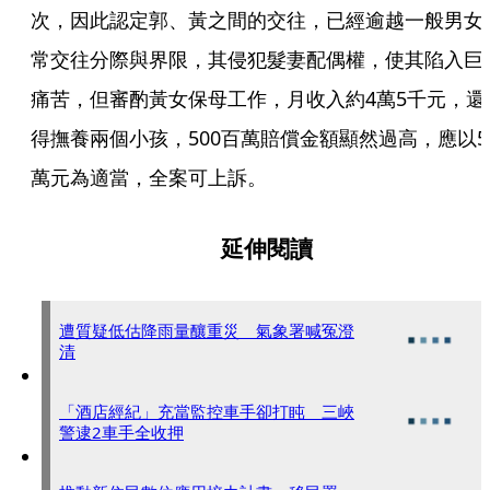
次，因此認定郭、黃之間的交往，已經逾越一般男女
常交往分際與界限，其侵犯髮妻配偶權，使其陷入巨
痛苦，但審酌黃女保母工作，月收入約4萬5千元，還
得撫養兩個小孩，500百萬賠償金額顯然過高，應以5
萬元為適當，全案可上訴。
延伸閱讀
遭質疑低估降雨量釀重災 氣象署喊冤澄
清
「酒店經紀」充當監控車手卻打盹 三峽
警逮2車手全收押