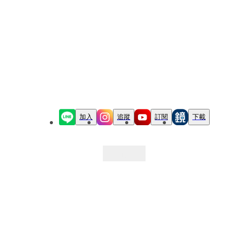
加入
追蹤
訂閱
下載
最新文章