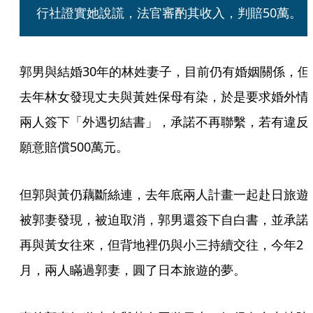
行社證實她說謊，法官審酌其收入，判賠50萬。
郭男與結婚30年的林姓妻子，目前仍有婚姻關係，但
去年林女發現丈夫與黃姓保母有染，於是要求婚外情
兩人簽下「外遇切結書」，承諾不再聯繫，若有違反
願意賠償500萬元。
但郭與黃仍藕斷絲連，去年底兩人計畫一起赴日旅遊
被郭妻發現，被迫取消，郭男還簽下自白書，並承諾
再與黃女往來，但背地裡仍與小三持續交往，今年2
月，兩人瞞過郭妻，圓了日本旅遊的夢。