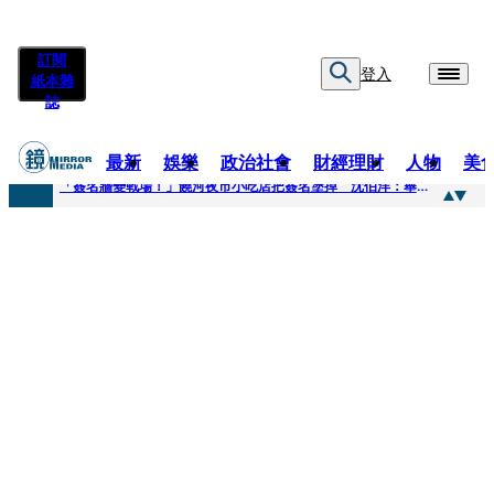
訂閱
登入
紙本雜
誌
最新
娛樂
政治社會
財經理財
人物
美
快訊
「簽名牆變戰場！」饒河夜市小吃店把簽名塗掉 沈伯洋：舉雙手贊成
快訊
抛「雙AI」施政藍圖！徐欣瑩宣示無縫接軌楊文科 延續五支箭與十大交通建設
快訊
翻拍雄二飛彈密件給中共女特工 海峰士兵認罪減刑判2年7月