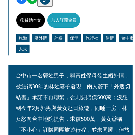
贊助本文
加入訂閱會員
旅遊
婚外情
外遇
保母
旅行社
偷情
台中市
人夫
台中市一名郭姓男子，與黃姓保母發生婚外情，
被結褵30年的林姓妻子發現，兩人簽下「外遇切
結書」承諾不再聯繫，否則要賠償500萬；沒想
到今年2月郭男與黃女赴日旅遊，同睡一房，林
女怒向台中地院提告，求償500萬，黃女辯稱
「不小心」訂購同團旅遊行程，並未同睡，但旅