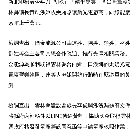
新北地檢署今年7月初執行「靖平專案」查出無黨籍
林縣議長黃凱涉嫌收受賄賂護航光電廠商，向綠能廠
索賄上千萬元。
檢調查出，國金能源公司由連姓、陳姓、賴姓、林姓
劉姓等金主各司其職合作疏通、推行光電相關業務。
金能源為順利取得雲林縣台西鄉、口湖鄉的太陽光電
電廠營業執照，連等人涉嫌開始行賄時任縣議員的黃
凱。
檢調查出，雲林縣建設處處長李俊興涉洩漏縣府文件
將縣府內部秘件以LINE傳給黃凱，協助國金取得雲林
縣政府核發發電廠籌設同意函等申請電廠執照作業，