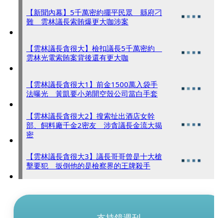
【新聞內幕】5千萬密約擺平民眾 縣府刁
難 雲林議長索賄爆更大咖涉案
【雲林議長貪很大】檢扣議長5千萬密約
雲林光電索賄案背後還有更大咖
【雲林議長貪很大1】前金1500萬入袋手
法曝光 黃凱要小弟開空殼公司當白手套
【雲林議長貪很大2】搜索扯出酒店女幹
部、飼料廠千金2密友 涉貪議長金流大揭
密
【雲林議長貪很大3】議長哥哥曾是十大槍
擊要犯 扳倒他的是檢察界的王牌殺手
支持鏡週刊