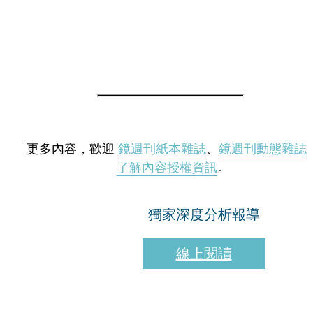
更多內容，歡迎
鏡週刊紙本雜誌
、
鏡週刊動態雜誌
了解內容授權資訊
。
獨家深度分析報導
線上閱讀