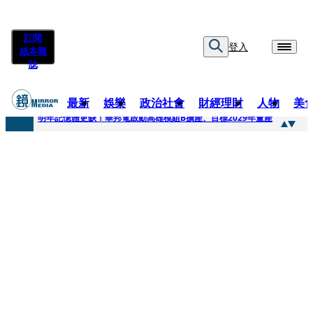
訂閱
登入
紙本雜
誌
最新
娛樂
政治社會
財經理財
人物
美
快訊
明年記憶體更缺！華邦電啟動高雄模組B擴產、目標2029年量產
快訊
5566小刀爆離婚台玻千金！14年豪門婚碎原因曝 岳母徐莉玲風暴意外揭家族祕辛
快訊
白海豚颱風攪局 客家親子劇《燈怪》新北場改期演出