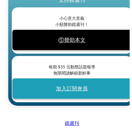
小心意大意義
小額贊助鏡週刊！
贊助本文
每期 $
35
元動態話題報導
無限閱讀解鎖新鮮事
加入訂閱會員
鏡週刊