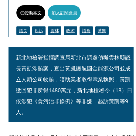
贊助本文
加入訂閱會員
議長
起訴
雲林
收賄
議會
黃凱
新北地檢署指揮調查局新北市調處偵辦雲林縣議
長黃凱涉賄案，查出黃凱護航國金能源公司並成
立人頭公司收賄，暗助業者取得電業執照，黃凱
繳回犯罪所得1480萬元，新北地檢署今（18）日
依涉犯《貪污治罪條例》等罪嫌，起訴黃凱等9
人。