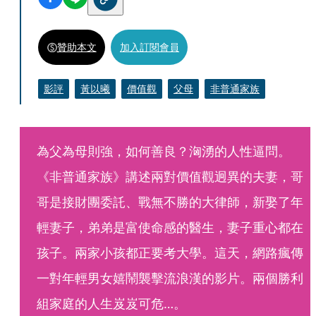
贊助本文
加入訂閱會員
影評
黃以曦
價值觀
父母
非普通家族
為父為母則強，如何善良？洶湧的人性逼問。
《非普通家族》講述兩對價值觀迥異的夫妻，哥
哥是接財團委託、戰無不勝的大律師，新娶了年
輕妻子，弟弟是富使命感的醫生，妻子重心都在
孩子。兩家小孩都正要考大學。這天，網路瘋傳
一對年輕男女嬉鬧襲擊流浪漢的影片。兩個勝利
組家庭的人生岌岌可危…。