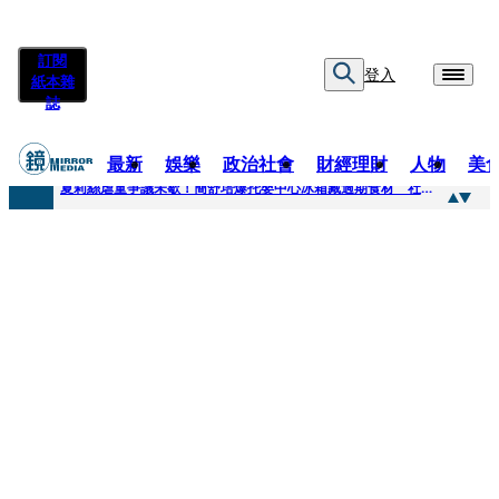
訂閱
登入
紙本雜
誌
最新
娛樂
政治社會
財經理財
人物
美
快訊
夏莉絲虐童爭議未歇！簡舒培爆托嬰中心冰箱藏過期食材 社會局稽查「業者竟已現場等候」
快訊
疊單計時算法現歧異 外送工會開戰Uber Eats
快訊
創「互道」詐騙慈濟！ 女律師供養義父黃金全入四大庫房