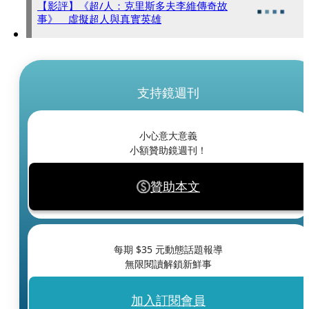
【影評】《超/人：克里斯多夫李維傳奇故
事》 虛擬超人與真實英雄
支持鏡週刊
小心意大意義
小額贊助鏡週刊！
贊助本文
每期 $
35
元動態話題報導
無限閱讀解鎖新鮮事
加入訂閱會員