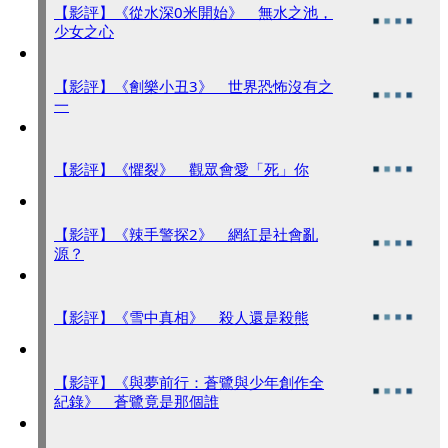
【影評】《從水深0米開始》 無水之池，
少女之心
【影評】《劊樂小丑3》 世界恐怖沒有之
一
【影評】《懼裂》 觀眾會愛「死」你
【影評】《辣手警探2》 網紅是社會亂
源？
【影評】《雪中真相》 殺人還是殺熊
【影評】《與夢前行：蒼鷺與少年創作全
紀錄》 蒼鷺竟是那個誰