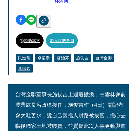
林煒凱
贊助本文
加入訂閱會員
民進黨
卓榮泰
蘇治芬
施俊吉
台灣金聯
李順欽
台灣金聯董事長施俊吉上週遭撤換，由雲林縣前
農業處長呂政璋接任，施俊吉昨（4日）開記者
會大吐苦水，說自己因擋人財路被拔官，擔心去
職後國家土地被賤賣，並質疑此次人事更動與前