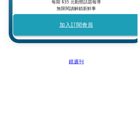
每期 $
35
元動態話題報導
無限閱讀解鎖新鮮事
加入訂閱會員
鏡週刊