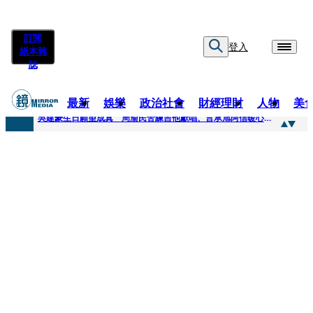
訂閱
登入
紙本雜
誌
最新
娛樂
政治社會
財經理財
人物
美
快訊
吳建豪生日願望成真 周渝民苦練吉他獻唱、言承旭阿信暖心祝福
快訊
42歲情色片女星宣布閃嫁「前職棒投手」！ 她甜讚老公「投球速度快」：擄獲我的心
快訊
WEST.一日宣布2人結婚 濱田崇裕、重岡大毅同日報喜 7人團已有4人結婚