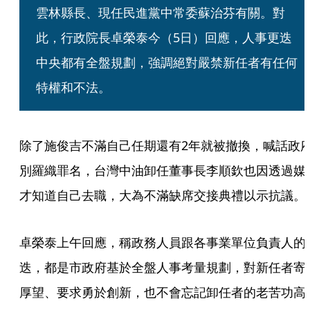
雲林縣長、現任民進黨中常委蘇治芬有關。對
此，行政院長卓榮泰今（5日）回應，人事更迭
中央都有全盤規劃，強調絕對嚴禁新任者有任何
特權和不法。
除了施俊吉不滿自己任期還有2年就被撤換，喊話政
別羅織罪名，台灣中油卸任董事長李順欽也因透過媒
才知道自己去職，大為不滿缺席交接典禮以示抗議。
卓榮泰上午回應，稱政務人員跟各事業單位負責人的
迭，都是市政府基於全盤人事考量規劃，對新任者寄
厚望、要求勇於創新，也不會忘記卸任者的老苦功高