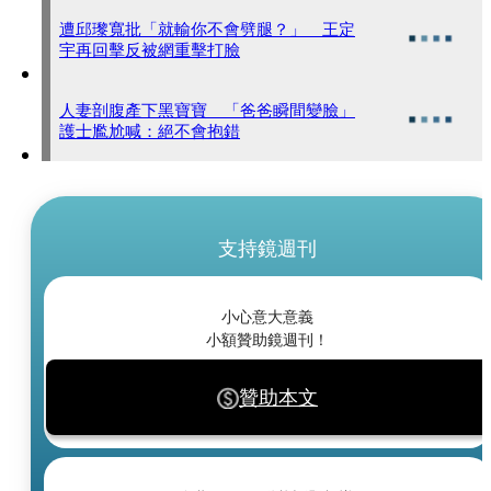
遭邱瓈寬批「就輸你不會劈腿？」 王定
宇再回擊反被網重擊打臉
人妻剖腹產下黑寶寶 「爸爸瞬間變臉」
護士尷尬喊：絕不會抱錯
支持鏡週刊
小心意大意義
小額贊助鏡週刊！
贊助本文