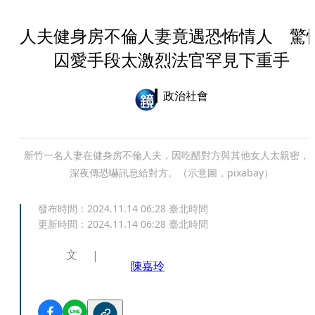
人夫健身房不倫人妻竟遇恐怖情人 驚
囚愛手段太激烈法官罕見下重手
政治社會
新竹一名人妻在健身房不倫人夫，因吃醋對方與其他女人太親密，
深夜傳恐嚇訊息給對方。（示意圖，pixabay）
發布時間：
2024.11.14 06:28
臺北時間
更新時間：
2024.11.14 06:28
臺北時間
文
陳嘉玲