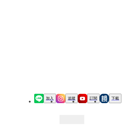
加入
追蹤
訂閱
下載
最新文章