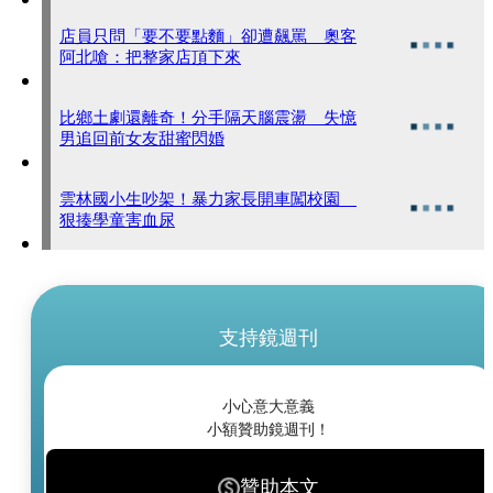
店員只問「要不要點麵」卻遭飆罵 奧客
阿北嗆：把整家店頂下來
比鄉土劇還離奇！分手隔天腦震盪 失憶
男追回前女友甜蜜閃婚
雲林國小生吵架！暴力家長開車闖校園
狠揍學童害血尿
支持鏡週刊
小心意大意義
小額贊助鏡週刊！
贊助本文