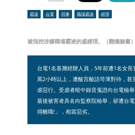
霸凌
台電
同事
職場霸凌
經理
被指控涉嫌職場霸凌的盛經理。（翻攝臉書
台電1名基層經辦人員，5年前遭1名女
罵2小時以上，遭酸言酸語苛薄對待，甚
虐惡行。受虐者暗中錄音蒐證向台電檢舉
最後被害者具名向監察院檢舉，卻遭台電
得離職!」，相當惡劣。