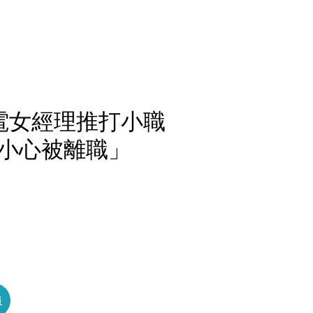
電女經理推打小職
小心被離職」
員