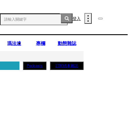
登入
瑪法達
專欄
動態雜誌
訂閱紙本雜誌
Podcasts