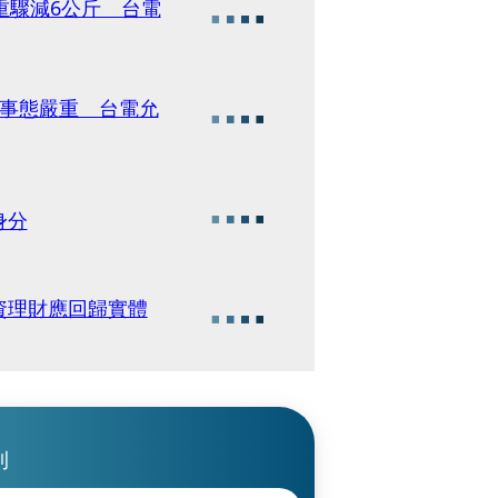
重驟減6公斤 台電
知事態嚴重 台電允
身分
資理財應回歸實體
刊