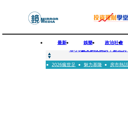
最新
娛樂
政治社會
快訊
帶小9歲女網友開房！新北男
2026瘋世足
快訊
魅力基隆
房市熱
natori再訪台北人氣爆棚 〈Ov
快訊
42歲情色片女星宣布閃嫁「