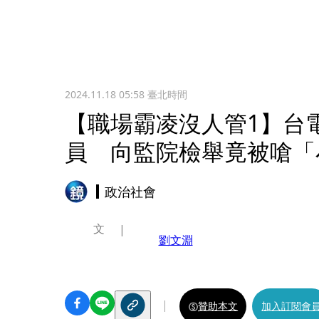
2024.11.18 05:58
臺北時間
【職場霸凌沒人管1】台
員 向監院檢舉竟被嗆「
政治社會
文
劉文淵
贊助本文
加入訂閱會