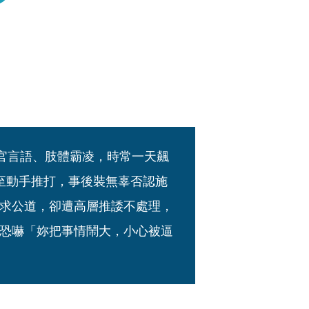
）
長官言語、肢體霸凌，時常一天飆
至動手推打，事後裝無辜否認施
求公道，卻遭高層推諉不處理，
恐嚇「妳把事情鬧大，小心被逼