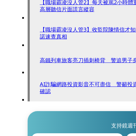
【職場霸凌沒人管2】每天被罵2小時體
高層聽信片面謊言縱容
【職場霸凌沒人管3】收監院陳情信才
諾速查真相
高鐵列車旅客亮刀插刺椅背 警追男子
AI詐騙網路投資影音不可盡信 警籲投
確認
支持鏡週