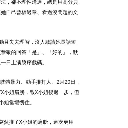
作法，卻不理性溝通，總是用高分貝
連她自己曾核過章、看過沒問題的文
動且失去理智，沒人敢請她長話短
頭恭敬的回答「是」、「好的」，默
復一日上演脫序戲碼。
肢體暴力、動手推打人。2月20日，
X小姐肩膀，致X小姐後退一步，但
小姐當場愣住。
突然推了X小姐的肩膀，這次更用