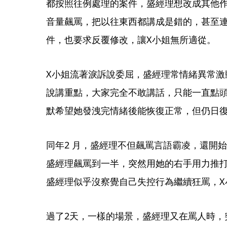
都按照往例處理的案件，盛經理想改成其他
音量飆罵，把以往東西都講成是錯的，甚至
件，也要求反覆修改，讓X小姐無所適從。
X小姐流著淚訴說委屈，盛經理常情緒異常激
說講重點，大家完全不敢講話，只能一直點
默希望她發洩完情緒後能恢復正常，但仍日
同年2 月，盛經理不但飆罵言語霸凌，還開始
盛經理飆罵到一半，突然用她的右手用力推打
盛經理似乎沒察覺自己失控行為繼續狂罵，X
過了2天，一樣的場景，盛經理又在罵人時，