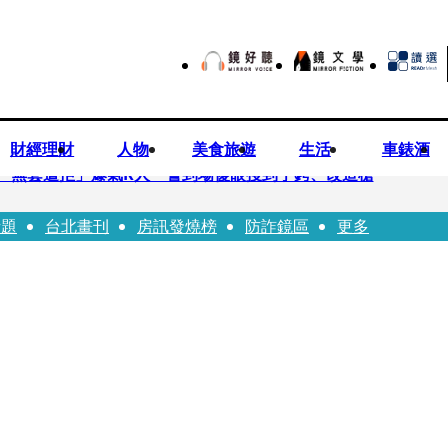
財經理財
人物
美食旅遊
生活
車錶酒
「無套遭拒」爆氣K人 警到場傻眼搜到手銬、改造槍
話題
台北畫刊
房訊發燒榜
防詐鏡區
更多
erdose〉一響全場尖叫「I Love You Taipei」
前職棒投手」！ 她甜讚老公「投球速度快」：擄獲我的心