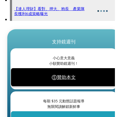
【達人理財】看對、押大、抱長 產業隊
長獲利6成策略曝光
支持鏡週刊
小心意大意義
小額贊助鏡週刊！
贊助本文
每期 $
35
元動態話題報導
無限閱讀解鎖新鮮事