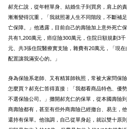
郝充仁說，從年輕單身、結婚生子到買房，肩上的責
漸漸變得沉重，「我就照著人生不同階段，不斷補足
亡保障。」他透露，目前自己的壽險加上意外死亡保
共有1,200萬元，癌症險300萬元，住院日額規劃3千
元、共3張住院醫療實支險，雜費有20萬元，「現在
配置讓我滿安心的。」
身為保險系老師、又有精算師執照，常被大家問保險
怎麼買？郝充仁答得直接：「我都看商品特色、優勢
不選保險公司。」攤開郝充仁的保單，從本國壽險到
商壽險都有，甚至有些外商壽險已經撤台、易主，他
還持有保單。他強調，自己從單身起，就以雙十原則