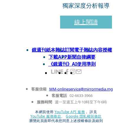
獨家深度分析報導
線上閱讀
鏡週刊紙本雜誌
訂閱電子雜誌
內容授權
下載APP
新聞自律綱要
《鏡週刊》AI使用準則
客服信箱
MM-onlineservice@mirrormedia.mg
客服電話
02-6633-3966
服務時間
週一至週五上午10時至下午6時
本網頁使用
YouTube API 服務
， 詳見
YouTube 服務條款
、
Google 隱私權與條款
瀏覽此頁面即代表您同意上述授權條款及細則