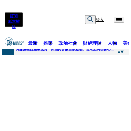
訂閱
登入
紙本雜
誌
最新
娛樂
政治社會
財經理財
人物
美
快訊
吳建豪生日願望成真 周渝民苦練吉他獻唱、言承旭阿信暖心祝福
快訊
42歲情色片女星宣布閃嫁「前職棒投手」！ 她甜讚老公「投球速度快」：擄獲我的心
快訊
WEST.一日宣布2人結婚 濱田崇裕、重岡大毅同日報喜 7人團已有4人結婚