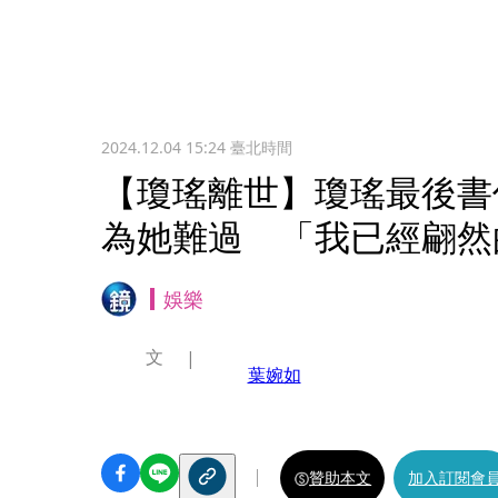
2024.12.04 15:24
臺北時間
【瓊瑤離世】瓊瑤最後書
為她難過 「我已經翩然
娛樂
文
葉婉如
贊助本文
加入訂閱會