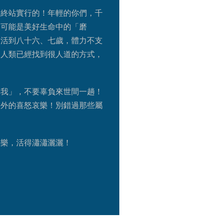
的終站實行的！年輕的你們，千
，可能是美好生命中的「磨
，活到八十六、七歲，體力不支
，人類已經找到很人道的方式，
自我」，不要辜負來世間一趟！
意外的喜怒哀樂！別錯過那些屬
快樂，活得瀟瀟灑灑！