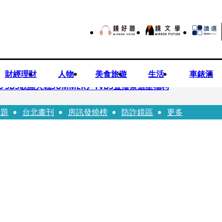
財經理財
人物
美食旅遊
生活
車錶酒
 SBS歌謠大戰SUMMER》TVBS直播祭追星福利
話題
台北畫刊
房訊發燒榜
防詐鏡區
更多
任李文詳接掌兆基屋管2天就喊撤出！
持斷掃把戳女代課老師眼睛大失血近失明