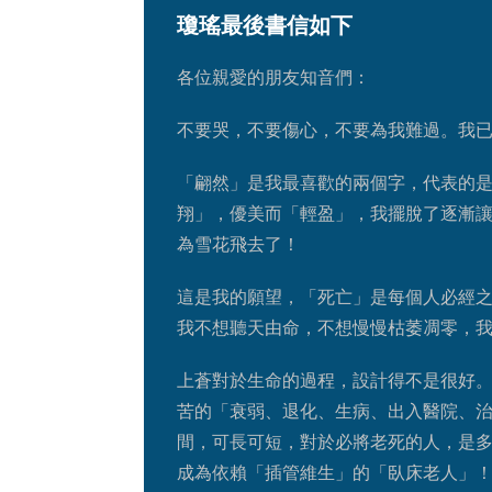
瓊瑤最後書信如下
各位親愛的朋友知音們：
不要哭，不要傷心，不要為我難過。我
「翩然」是我最喜歡的兩個字，代表的
翔」，優美而「輕盈」，我擺脫了逐漸
為雪花飛去了！
這是我的願望，「死亡」是每個人必經
我不想聽天由命，不想慢慢枯萎凋零，
上蒼對於生命的過程，設計得不是很好
苦的「衰弱、退化、生病、出入醫院、
間，可長可短，對於必將老死的人，是
成為依賴「插管維生」的「臥床老人」