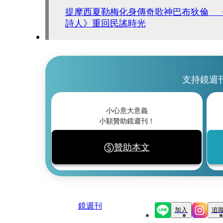
提摩西夏勒梅化身傳奇歌神巴布狄倫 
詩人》重回民謠時光
支持鏡週
小心意大意義
小額贊助鏡週刊！
贊助本文
鏡週刊
加入
追