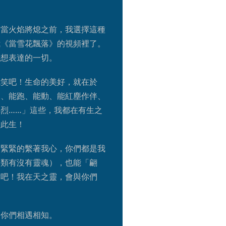
，當火焰將熄之前，我選擇這種
我《當雪花飄落》的視頻裡了。
我想表達的一切。
我笑吧！生命的美好，就在於
說、能跑、能動、能紅塵作伴、
烈……」這些，我都在有生之
負此生！
」緊緊的繫著我心，你們都是我
人類有沒有靈魂），也能「翩
舞吧！我在天之靈，會與你們
和你們相遇相知。