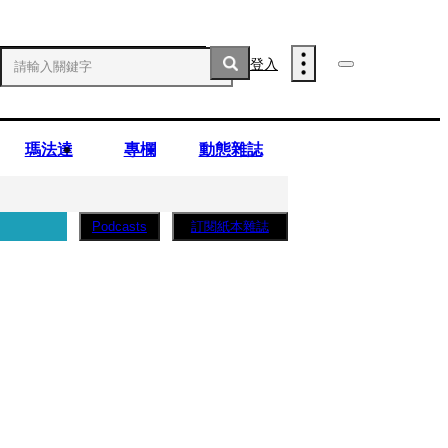
登入
瑪法達
專欄
動態雜誌
訂閱紙本雜誌
Podcasts