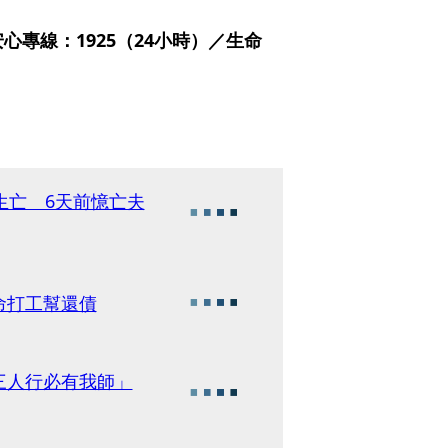
專線：1925（24小時）／生命
生亡 6天前憶亡夫
命打工幫還債
三人行必有我師」