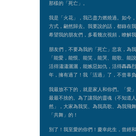
那樣的「死亡」。
我是「火花」，我己盡力燃燒過。如今
方式，翩然歸去。我要說的話，都錄在
希望我的朋友們，多看幾次視頻，瞭解
朋友們，不要為我的「死亡」悲哀，為
「能愛，能恨、能笑，能哭、能歌、能
活得瀟瀟灑灑，能嫉惡如仇，活得轟轟烈
年，擁有過了！我「活過」了，不曾辜
我最放不下的，就是家人和你們。「愛
最最不捨的。為了讓我的靈魂（不知道
然」，大家為我笑、為我高歌、為我飛
「共舞」的！
別了！我至愛的你們！慶幸此生，曾經