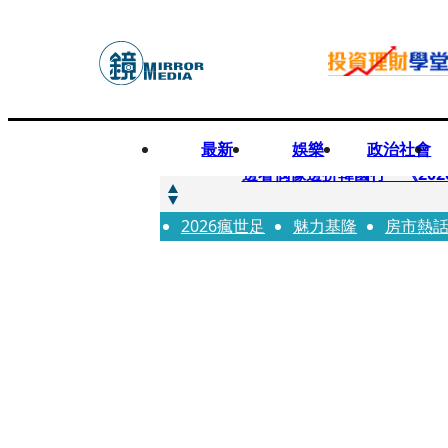
最新
娛樂
政治社會
快訊
邊看偶像邊拚韓國行 《2026
2026瘋世足
快訊
魅力基隆
房市熱
代誌大條火急跳船？ 宏碁派
快訊
一句「請回去坐好」 特教生