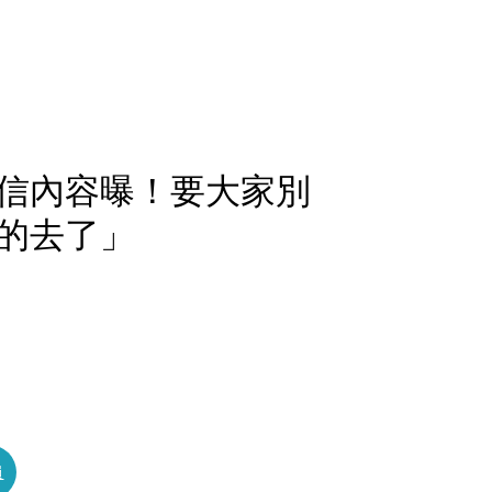
信內容曝！要大家別
的去了」
員