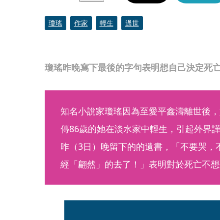
瓊瑤
作家
輕生
過世
瓊瑤昨晚寫下最後的字句表明想自己決定死
知名小說家瓊瑤因為至愛平鑫濤離世後，
傳86歲的她在淡水家中輕生，引起外界譁
昨（3日）晚留下的的遺書，「不要哭，
經「翩然」的去了！」表明對於死亡不想