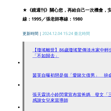
★《鏡週刊》關心您，再給自己一次機會，安心
線：1995／張老師專線：1980
更新時間｜
2024.12.04 15:24
臺北時間
【瓊瑤離世】86歲瓊瑤驚傳淡水家中輕
「不如歸去」
茵芙自曝初戀是個「愛賭欠債男」 拚
張天霖洪小鈴閃電宣布當爸媽 發文「
感謝女兒來當導師