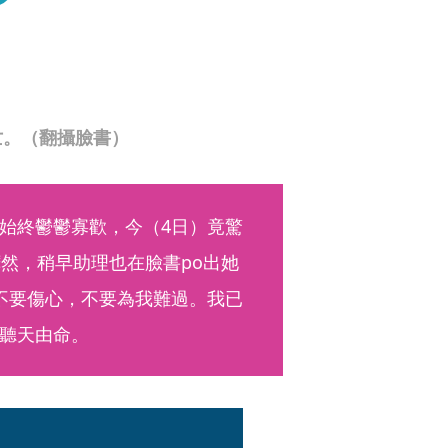
亡。（翻攝臉書）
始終鬱鬱寡歡，今（4日）竟驚
然，稍早助理也在臉書po出她
不要傷心，不要為我難過。我已
聽天由命。