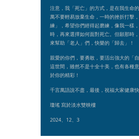
注意，我「死亡」的方式，是在我生命
萬不要輕易放棄生命，一時的挫折打擊
練」，希望你們經得起磨練，像我一樣
時，再來選擇如何面對死亡。但願那時
來幫助「老人」們，快樂的「歸去」！
親愛的你們，要勇敢，要活出強大的「
這世間，雖然不是十全十美，也有各種
於你的精彩！
千言萬語說不盡，最後，祝福大家健康
瓊瑤 寫於淡水雙映樓
2024、12、3