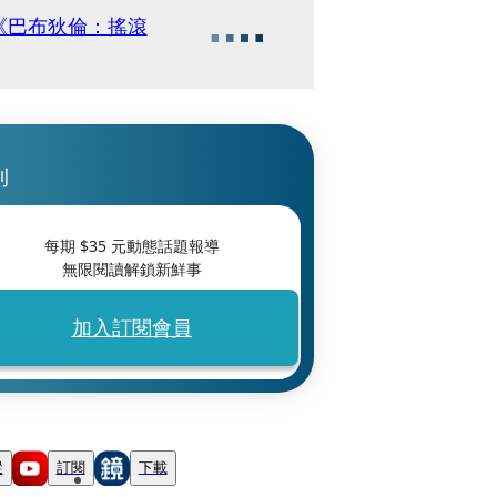
《巴布狄倫：搖滾
刊
每期 $
35
元動態話題報導
無限閱讀解鎖新鮮事
加入訂閱會員
蹤
訂閱
下載