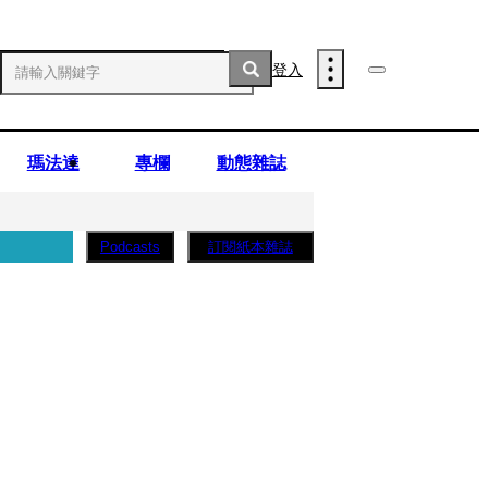
登入
瑪法達
專欄
動態雜誌
訂閱紙本雜誌
Podcasts