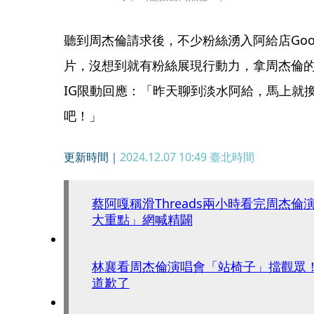
聽到周杰倫請求後，不少粉絲湧入阿給店Goo
片，沒想到就有粉絲展現行動力，拿周杰倫
IG限動回應：「昨天聊到淡水阿給，馬上就
吧！」
更新時間｜
2024.12.07 10:49
臺北時間
蔡阿嘎稱滑Threads兩小時看完周杰倫
大重點」網喊精闢
林襄看周杰倫演唱會「站椅子」擋觀眾
道歉了