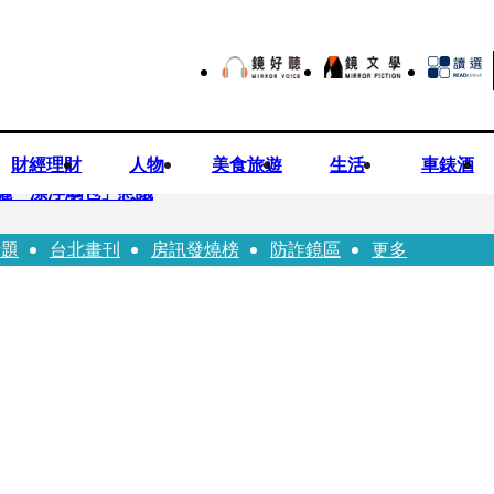
財經理財
人物
美食旅遊
生活
車錶酒
曬「漂浮鵰包」惹議
話題
台北畫刊
房訊發燒榜
防詐鏡區
更多
Bloodline》進軍多倫多 柯林法洛姊弟相挺
本喜劇天才川島雄三 4K修復重返大銀幕