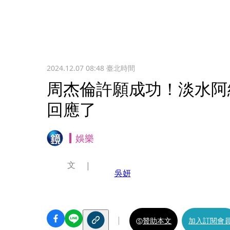
2024.12.07 08:48
臺北時間
周杰倫許願成功！淡水阿
回應了
娛樂
文
吳妍
贊助本文
加入訂閱會