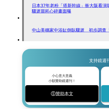
日本37年老粉「搭新幹線」衝大阪看演
驟逝噩耗心碎畫面曝
中山美穗家中浴缸倒臥驟逝 初步調查
支持鏡週
小心意大意義
小額贊助鏡週刊！
贊助本文