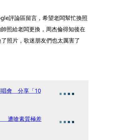
gle評論區留言，希望老闆幫忙換照
的帥照給老闆更換，周杰倫得知後在
換了照片，歌迷朋友們也太厲害了
演唱會 分享「10
！ 遭嗆素質極差