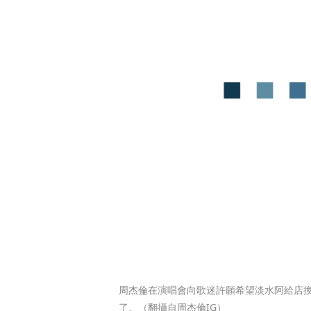
周杰倫在演唱會向歌迷許願希望淡水阿給店
了。（翻攝自周杰倫IG）