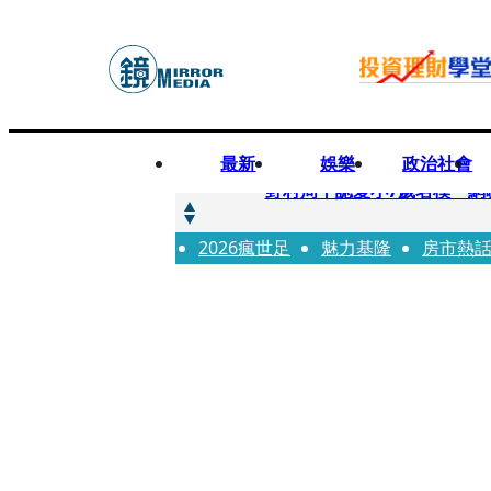
最新
娛樂
政治社會
快訊
野村周平認愛小7歲名模 網
2026瘋世足
快訊
魅力基隆
房市熱
8年磨一劍 陳法拉自編自導《
快訊
笑著笑著就哭了 被遺忘的日