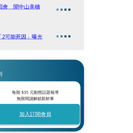
唱會 聞中山美穗
「2可能死因」曝光
刊
每期 $
35
元動態話題報導
無限閱讀解鎖新鮮事
加入訂閱會員