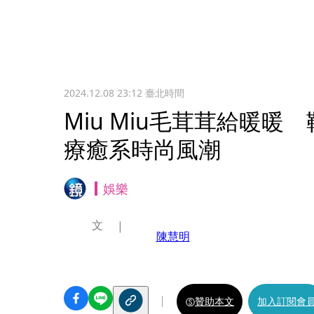
2024.12.08 23:12
臺北時間
Miu Miu毛茸茸給暖
療癒系時尚風潮
娛樂
文
陳慧明
贊助本文
加入訂閱會