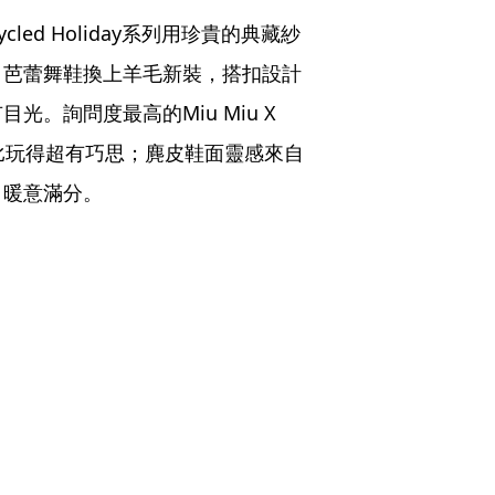
led Holiday系列用珍貴的典藏紗
；芭蕾舞鞋換上羊毛新裝，搭扣設計
。詢問度最高的Miu Miu X 
的對比玩得超有巧思；麂皮鞋面靈感來自
，暖意滿分。