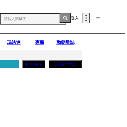
登入
瑪法達
專欄
動態雜誌
訂閱紙本雜誌
Podcasts