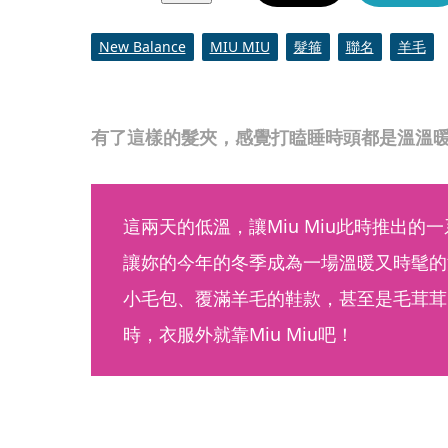
New Balance
MIU MIU
髮箍
聯名
羊毛
有了這樣的髮夾，感覺打瞌睡時頭都是溫溫暖暖
這兩天的低溫，讓Miu Miu此時推出
讓妳的今年的冬季成為一場溫暖又時髦的派
小毛包、覆滿羊毛的鞋款，甚至是毛茸茸
時，衣服外就靠Miu Miu吧！