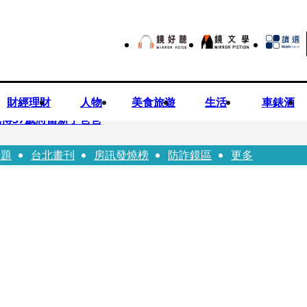
財經理財
人物
美食旅遊
生活
車錶酒
博57歲將當新手爸爸
話題
台北畫刊
房訊發燒榜
防詐鏡區
更多
首登台「1人分飾4角」 觀眾驚艷：錯怪星二代了
歲女友爆當小三「大鬧病房氣孕婦」 姜厚任不忍回應了