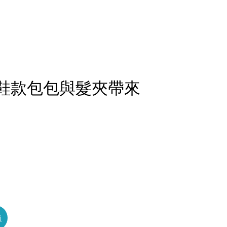
暖 鞋款包包與髮夾帶來
員