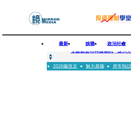
最新
娛樂
政治社會
快訊
父親節宣布再婚喜訊 及川光
2026瘋世足
快訊
魅力基隆
房市熱
改姓斷開阿湯哥！20歲舒莉
快訊
「愛露奶」私訊流出！小24