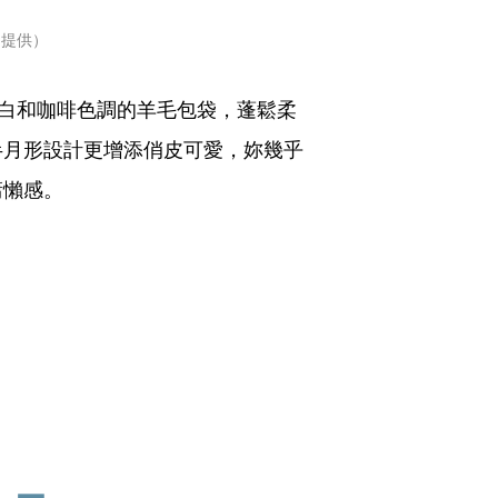
iu提供）
米白和咖啡色調的羊毛包袋，蓬鬆柔
半月形設計更增添俏皮可愛，妳幾乎
慵懶感。