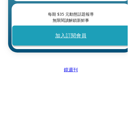
每期 $
35
元動態話題報導
無限閱讀解鎖新鮮事
加入訂閱會員
鏡週刊