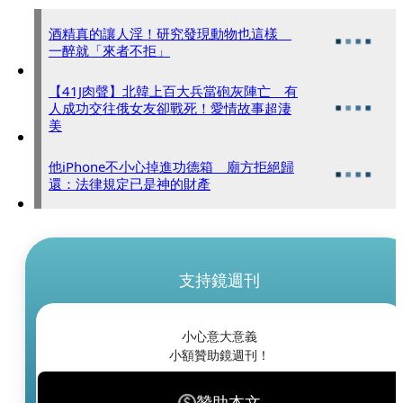
酒精真的讓人淫！研究發現動物也這樣
一醉就「來者不拒」
【41J肉聲】北韓上百大兵當砲灰陣亡 有
人成功交往俄女友卻戰死！愛情故事超淒
美
他iPhone不小心掉進功德箱 廟方拒絕歸
還：法律規定已是神的財產
支持鏡週刊
小心意大意義
小額贊助鏡週刊！
贊助本文