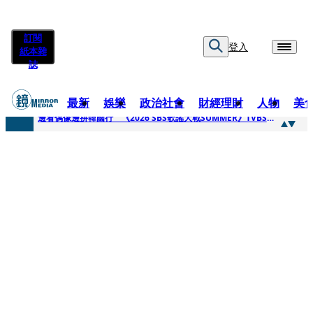
訂閱
登入
紙本雜
誌
最新
娛樂
政治社會
財經理財
人物
美
快訊
邊看偶像邊拚韓國行 《2026 SBS歌謠大戰SUMMER》TVBS直播祭追星福利
快訊
代誌大條火急跳船？ 宏碁派任李文詳接掌兆基屋管2天就喊撤出！
快訊
一句「請回去坐好」 特教生持斷掃把戳女代課老師眼睛大失血近失明