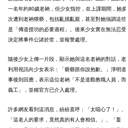
一名年約80歲老衲，但少女指控，在上課期間，她多
次遭到老衲猥褻，包括亂摸亂親，甚至對她強調這些
是「傳道授功的必要過程」。後來少女實在無法忍受
決定將事件公諸於世，並報警處理。
隨後少女上傳一片段，顯示她與這名老衲的對話，老
利用視訊向少女表示：「爺爺跟你說抱歉。」淨明道
事後則回應，表示這位老衲「不是道觀教職人員，而
義工」，並稱官方已介入處理。
許多網友看到這消息，紛紛直呼：「太噁心了！」、
「這老人的要求，竟然真的有人會相信。」、「畜