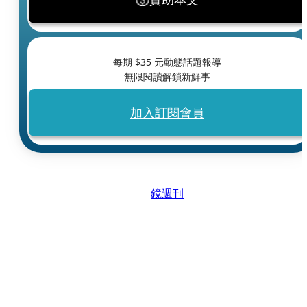
每期 $
35
元動態話題報導
無限閱讀解鎖新鮮事
加入訂閱會員
鏡週刊