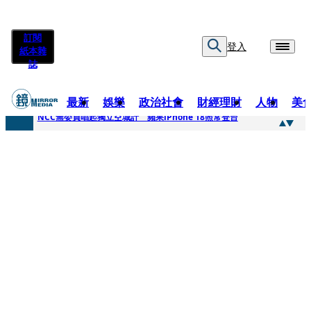
訂閱
登入
紙本雜
誌
最新
娛樂
政治社會
財經理財
人物
美
快訊
NCC無委員唱起獨立空城計 蘋果iPhone 18照常登台
快訊
六強片齊聚桃影 小薰《祖先鬼》回桃影娘家 《長安的荔枝》桃影加映一票難求
快訊
8年磨一劍 陳法拉自編自導《Bloodline》進軍多倫多 柯林法洛姊弟相挺