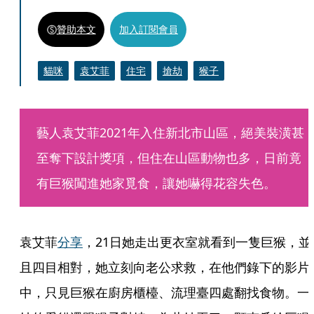
贊助本文
加入訂閱會員
貓咪
袁艾菲
住宅
搶劫
猴子
藝人袁艾菲2021年入住新北市山區，絕美裝潢甚
至奪下設計獎項，但住在山區動物也多，日前竟
有巨猴闖進她家覓食，讓她嚇得花容失色。
袁艾菲
分享
，21日她走出更衣室就看到一隻巨猴，並
且四目相對，她立刻向老公求救，在他們錄下的影片
中，只見巨猴在廚房櫃檯、流理臺四處翻找食物。一