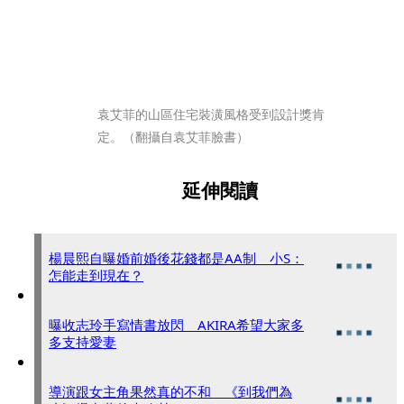
袁艾菲的山區住宅裝潢風格受到設計獎肯
定。（翻攝自袁艾菲臉書）
延伸閱讀
楊晨熙自曝婚前婚後花錢都是AA制 小S：
怎能走到現在？
曝收志玲手寫情書放閃 AKIRA希望大家多
多支持愛妻
導演跟女主角果然真的不和 《到我們為