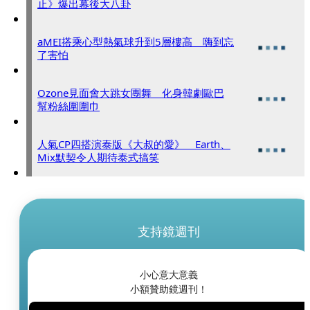
止》爆出幕後大八卦
aMEI搭乘心型熱氣球升到5層樓高 嗨到忘
了害怕
Ozone見面會大跳女團舞 化身韓劇歐巴
幫粉絲圍圍巾
人氣CP四搭演泰版《大叔的愛》 Earth、
Mix默契令人期待泰式搞笑
支持鏡週刊
小心意大意義
小額贊助鏡週刊！