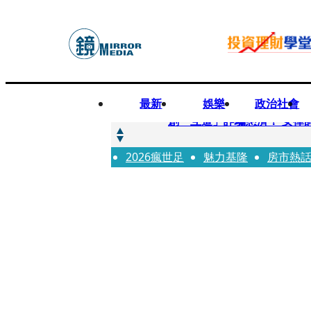
最新
娛樂
政治社會
快訊
創「互道」詐騙慈濟！ 女律
2026瘋世足
快訊
魅力基隆
房市熱
前時力黨魁表態「反對刪公
快訊
六強片齊聚桃影 小薰《祖