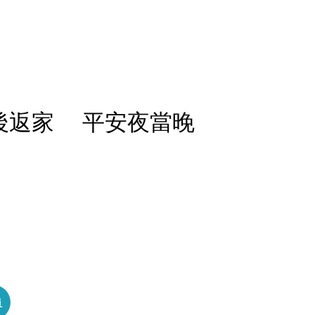
後返家 平安夜當晚
員