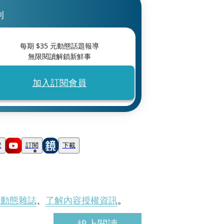
刊
每期 $
35
元動態話題報導
無限閱讀解鎖新鮮事
加入訂閱會員
蹤
訂閱
下載
刊動態雜誌
、
了解內容授權資訊
。
線上閱讀