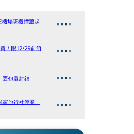
安機場班機撞牆起
！限12/29前預
」丟包還封鎖
4家旅行社停業、