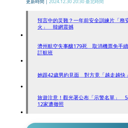
更新時間｜
2024.12.30 20:30
臺北時間
預言中的災難？一年前安全訓練片「務
火」 韓網震撼
濟州航空失事釀179死 取消機票免手續費
訂航班
她跟42歲男約見面 對方竟「越走越快
旅遊注意！觀光署公布「示警名單」 5
12家遭撤照