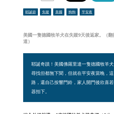
耶誕節
失蹤
美國
狗狗
平安夜
美國一隻德國牧羊犬在失蹤9天後返家。（翻攝自Firs
道）
耶誕奇蹟！美國佛羅里達一隻德國牧羊犬在
尋找但都無下聞，但就在平安夜當晚，這
路，還自己按響門鈴，家人開門後欣喜若
器拍下。