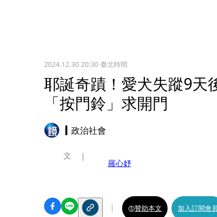
2024.12.30 20:30
臺北時間
耶誕奇蹟！愛犬失蹤9天
「按門鈴」求開門
政治社會
文
羅心妤
贊助本文
加入訂閱會