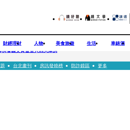
財經理財
人物
美食旅遊
生活
車錶酒
師供養義父黃金全入四大庫房
話題
台北畫刊
房訊發燒榜
防詐鏡區
更多
視預算」 盼在野三思：改凍結處理受質疑項目
先鬼》回桃影娘家 《長安的荔枝》桃影加映一票難求