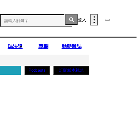
登入
瑪法達
專欄
動態雜誌
訂閱紙本雜誌
Podcasts