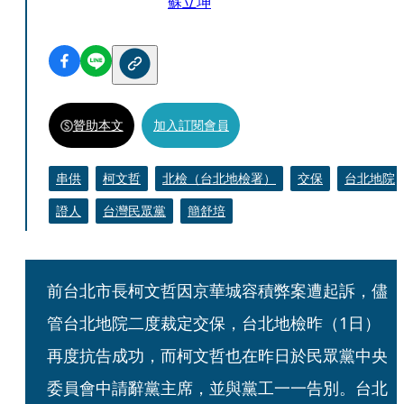
蘇立坤
贊助本文
加入訂閱會員
串供
柯文哲
北檢（台北地檢署）
交保
台北地院
證人
台灣民眾黨
簡舒培
前台北市長柯文哲因京華城容積弊案遭起訴，儘
管台北地院二度裁定交保，台北地檢昨（1日）
再度抗告成功，而柯文哲也在昨日於民眾黨中央
委員會中請辭黨主席，並與黨工一一告別。台北