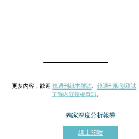
更多內容，歡迎
鏡週刊紙本雜誌
、
鏡週刊動態雜誌
了解內容授權資訊
。
獨家深度分析報導
線上閱讀