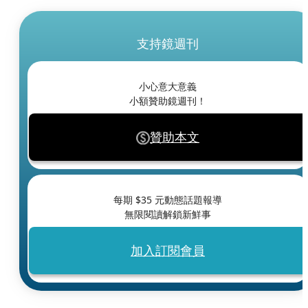
支持鏡週刊
小心意大意義
小額贊助鏡週刊！
贊助本文
每期 $
35
元動態話題報導
無限閱讀解鎖新鮮事
加入訂閱會員