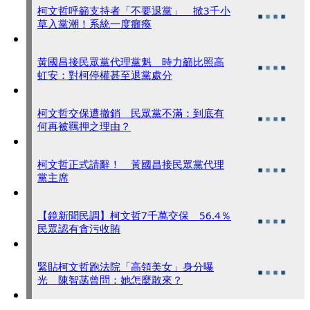
柯文哲呼籲支持者「不要退黨」 掀3千小
草入黨潮！系統一度癱瘓
黃國昌接民眾黨代理黨魁 時力籲比照高
虹安：對柯停權甚至退黨處分
柯文哲交保遭撤銷 民眾黨不滿：到底有
何再被羈押之理由？
柯文哲正式請辭！ 黃國昌接民眾黨代理
黨主席
【鏡新聞民調】柯文哲7千萬交保 56.4％
民眾認有貪污收賄
緊貼柯文哲跑法院「高領美女」身分曝
光 陳智菡曾問：她怎麼敢來？