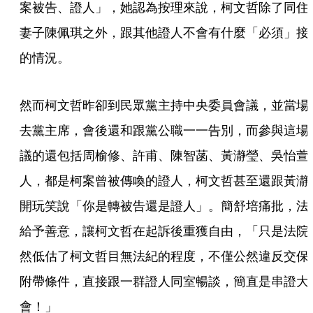
案被告、證人」，她認為按理來說，柯文哲除了同住
妻子陳佩琪之外，跟其他證人不會有什麼「必須」接
的情況。
然而柯文哲昨卻到民眾黨主持中央委員會議，並當場
去黨主席，會後還和跟黨公職一一告別，而參與這場
議的還包括周榆修、許甫、陳智菡、黃瀞瑩、吳怡萱
人，都是柯案曾被傳喚的證人，柯文哲甚至還跟黃瀞
開玩笑說「你是轉被告還是證人」。簡舒培痛批，法
給予善意，讓柯文哲在起訴後重獲自由，「只是法院
然低估了柯文哲目無法紀的程度，不僅公然違反交保
附帶條件，直接跟一群證人同室暢談，簡直是串證大
會！」