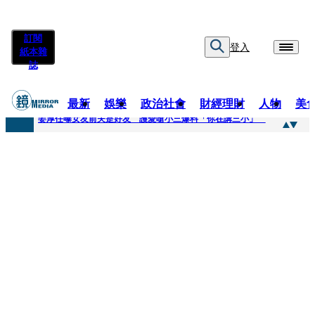
訂閱
登入
紙本雜
誌
最新
娛樂
政治社會
財經理財
人物
美
快訊
姜厚任曝女友前夫是好友 護愛嗆小三爆料「你在講三小」
快訊
劉畊宏將登《披荊斬棘》call周杰倫求救 周董「3字建議」他無奈：這不是健美比賽！
快訊
【台中戰局特輯】何欣純支持度暴增 藍營民調老劇本急救援