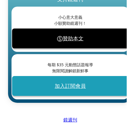
小心意大意義
小額贊助鏡週刊！
贊助本文
每期 $
35
元動態話題報導
無限閱讀解鎖新鮮事
加入訂閱會員
鏡週刊