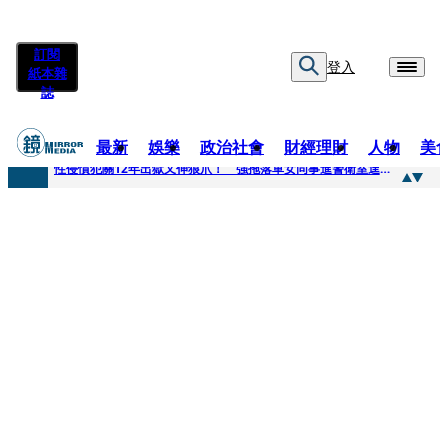
訂閱
登入
紙本雜
誌
最新
娛樂
政治社會
財經理財
人物
美
快訊
性侵慣犯關12年出獄又伸狼爪！ 強拖落單女同事進警衛室逞獸欲
快訊
時事焦點／安養中心躲環評、農地設停車場 吳秀華家族土開爭議連環爆
快訊
影帝親密照外流曝光！對方臉貼臉「又索吻」震驚韓網 登新聞熱搜第一