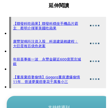
延伸閱讀
【聯發科吃蘋果】聯發科穩坐手機晶片霸
主 蔡明介揮軍美國吃蘋果
廣豐賀鳴珩注資入股 科達建築賴建程：
大巨蛋推百億危老案
年前喜事衝一波 永豐金砸近600億買京城
銀
【董座棄癌妻偷情】Gogoro董座遭爆偷情
11年 曾達夢棄癌妻花千萬養小三
支持鏡週刊