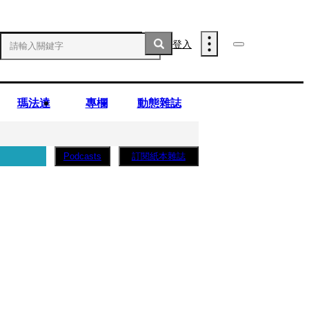
登入
瑪法達
專欄
動態雜誌
訂閱紙本雜誌
Podcasts