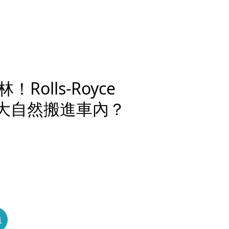
olls-Royce
I如何將大自然搬進車內？
員