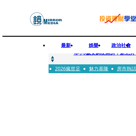
最新
娛樂
政治社會
快訊
帶小9歲女網友開房！新北男
2026瘋世足
快訊
魅力基隆
房市熱
natori再訪台北人氣爆棚 〈Ov
快訊
42歲情色片女星宣布閃嫁「