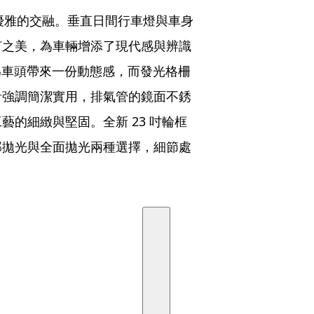
現出力量與優雅的交融。垂直日間行車燈與車身
何之美，為車輛增添了現代感與辨識
，為車頭帶來一份動態感，而發光格柵
計強調簡潔實用，排氣管的鏡面不銹
的細緻與堅固。全新 23 吋輪框
部拋光與全面拋光兩種選擇，細節處