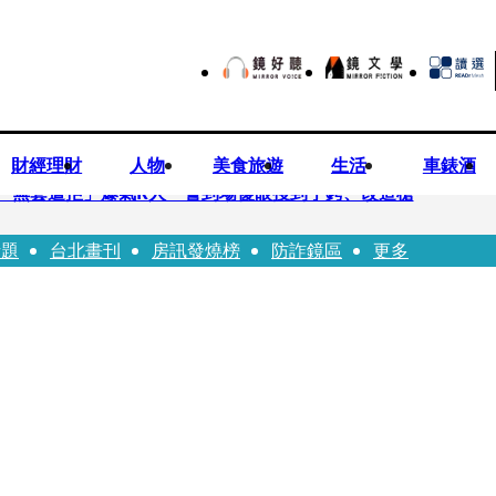
財經理財
人物
美食旅遊
生活
車錶酒
「無套遭拒」爆氣K人 警到場傻眼搜到手銬、改造槍
話題
台北畫刊
房訊發燒榜
防詐鏡區
更多
erdose〉一響全場尖叫「I Love You Taipei」
前職棒投手」！ 她甜讚老公「投球速度快」：擄獲我的心