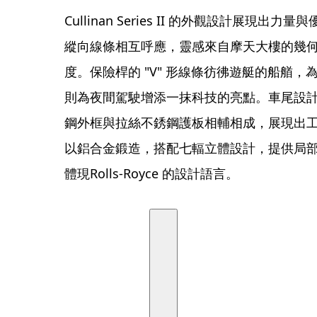
Cullinan Series II 的外觀設計展
縱向線條相互呼應，靈感來自摩天大樓的幾
度。保險桿的 "V" 形線條彷彿遊艇的船艏
則為夜間駕駛增添一抹科技的亮點。車尾設
鋼外框與拉絲不銹鋼護板相輔相成，展現出工藝
以鋁合金鍛造，搭配七輻立體設計，提供局
體現Rolls-Royce 的設計語言。