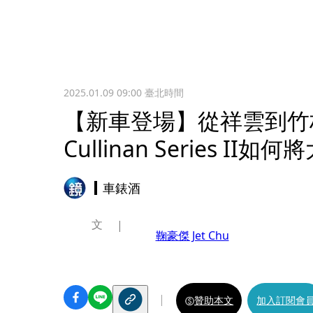
2025.01.09 09:00
臺北時間
【新車登場】從祥雲到竹林！R
Cullinan Series I
車錶酒
文
鞠豪傑 Jet Chu
贊助本文
加入訂閱會