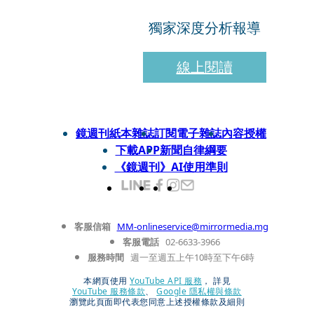
獨家深度分析報導
線上閱讀
鏡週刊紙本雜誌
訂閱電子雜誌
內容授權
下載APP
新聞自律綱要
《鏡週刊》AI使用準則
客服信箱
MM-onlineservice@mirrormedia.mg
客服電話
02-6633-3966
服務時間
週一至週五上午10時至下午6時
本網頁使用
YouTube API 服務
， 詳見
YouTube 服務條款
、
Google 隱私權與條款
瀏覽此頁面即代表您同意上述授權條款及細則