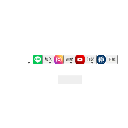
加入
追蹤
訂閱
下載
最新文章