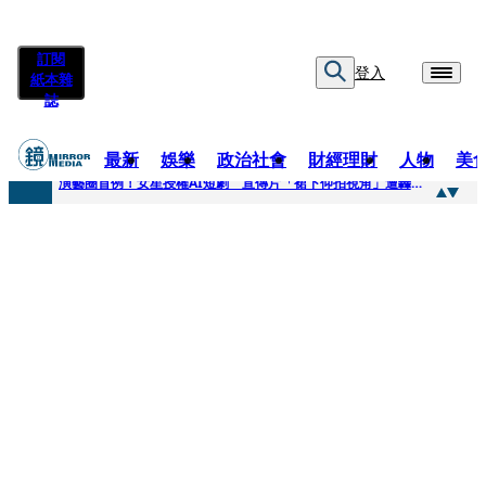
訂閱
登入
紙本雜
誌
最新
娛樂
政治社會
財經理財
人物
美
快訊
演藝圈首例！女星授權AI短劇 宣傳片「裙下仰拍視角」遭轟擦邊：自降身價
快訊
全球提升電氣化 台達電鄭平看好微電網推一站式方案
快訊
《魷魚遊戲》美版傳喊卡 現象級神劇難續宇宙