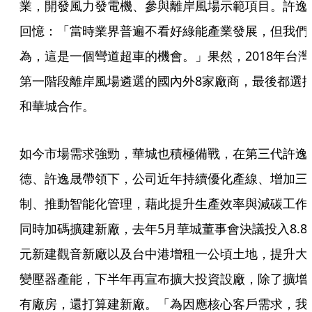
業，開發風力發電機、參與離岸風場示範項目。許逸
回憶：「當時業界普遍不看好綠能產業發展，但我們
為，這是一個彎道超車的機會。」果然，2018年台灣
第一階段離岸風場遴選的國內外8家廠商，最後都選
和華城合作。
如今市場需求強勁，華城也積極備戰，在第三代許逸
德、許逸晟帶領下，公司近年持續優化產線、增加三
制、推動智能化管理，藉此提升生產效率與減碳工作
同時加碼擴建新廠，去年5月華城董事會決議投入8.8
元新建觀音新廠以及台中港增租一公頃土地，提升大
變壓器產能，下半年再宣布擴大投資設廠，除了擴增
有廠房，還打算建新廠。「為因應核心客戶需求，我