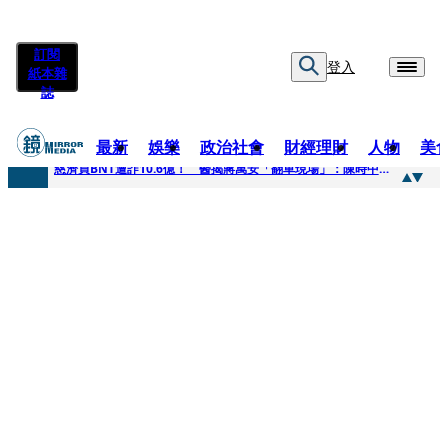
訂閱
登入
紙本雜
誌
最新
娛樂
政治社會
財經理財
人物
美
快訊
慈濟買BNT遭詐10.6億！ 醫揭蔣萬安「翻車現場」：陳時中當年是阻止被騙
快訊
慈濟挨詐十億／跟陳時中道歉？ 蔣萬安嗆：當時政府買夠疫苗民間就不用採購
快訊
員工建文陪睡機場爆紅！狂接20業配 Joeman幫算「買房頭期款」驚喊：換作我也想離職