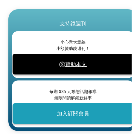
支持鏡週刊
小心意大意義
小額贊助鏡週刊！
贊助本文
每期 $
35
元動態話題報導
無限閱讀解鎖新鮮事
加入訂閱會員