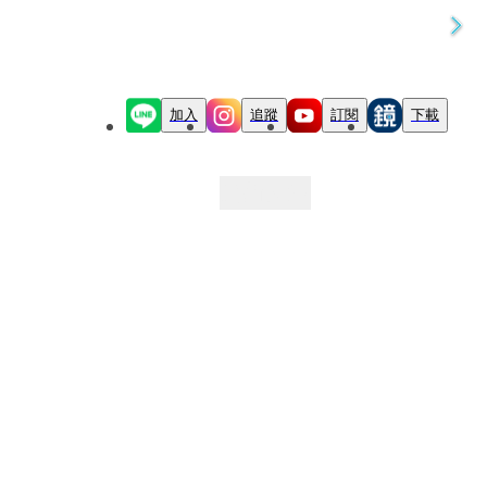
加入
追蹤
訂閱
下載
最新文章