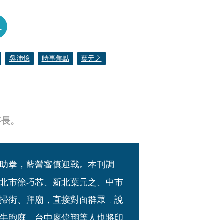
員
吳沛憶
時事焦點
葉元之
事長。
助拳，藍營審慎迎戰。本刊調
北市徐巧芯、新北葉元之、中市
掃街、拜廟，直接對面群眾，說
牛煦庭、台中廖偉翔等人也將印