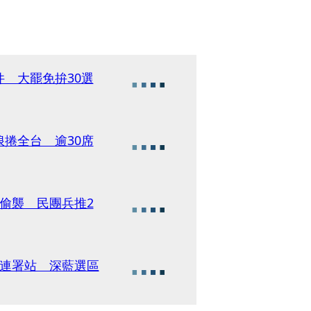
 大罷免拚30選
捲全台 逾30席
偷襲 民團兵推2
到連署站 深藍選區