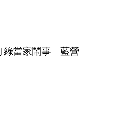
打綠當家鬧事 藍營