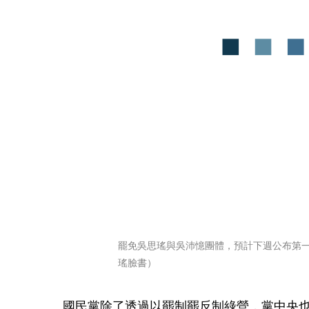
罷免吳思瑤與吳沛憶團體，預計下週公布第
瑤臉書）
國民黨除了透過以罷制罷反制綠營，黨中央