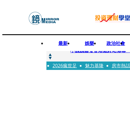
最新
娛樂
政治社會
快訊
小魏魏嘉瑩香港最終站落幕
2026瘋世足
快訊
魅力基隆
房市熱
台股明年有望挑戰5萬 杜金
快訊
杜絕洗產地疑慮 張嘉郡堅