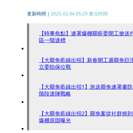
更新時間｜
2025.02.04 05:29
臺北時間
【時事焦點】連署爆棚罷藍委開工搶送件
區一階達標
【大罷免藍綠出招】新春開工週罷免巨浪
立委陷保位戰
【大罷免藍綠出招1】急送罷免連署書防
階段達陣戰略
【大罷免藍綠出招2】罷免案從社群燒
爆棚原因曝光