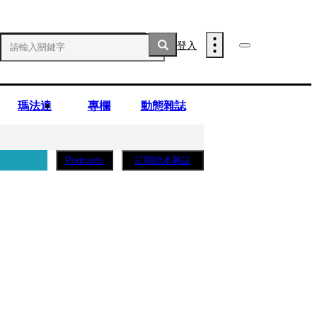
登入
瑪法達
專欄
動態雜誌
訂閱紙本雜誌
Podcasts