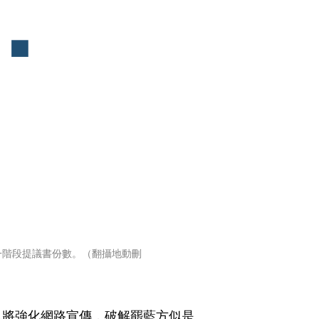
一階段提議書份數。（翻攝地動刪
也將強化網路宣傳，破解罷藍方似是