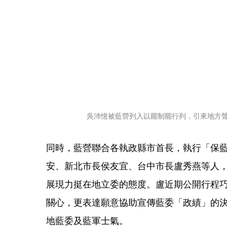
吳沛憶被藍營列入以罷制罷行列，引來地方
同時，藍營聯合各執政縣市首長，執行「保
安、新北市長侯友宜、台中市長盧秀燕等人
展現力挺在地立委的態度。盧近期公開行程
關心，更表達願意協助宣傳藍委「政績」的
地藍委及藍軍士氣。