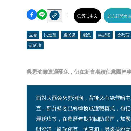
贊助本文
加入訂閱會
立委
民進黨
國民黨
罷免
吳思瑤
徐巧芯
羅廷瑋
吳思瑤雖遭遇罷免，仍在新會期續任黨團幹
面對大罷免來勢洶洶，背後又有綠營暗中
查，部分藍委已經轉換成選戰模式，包括
羅廷瑋等，在農曆年期間回防選區，加緊
明澄清「亂砍預算」的真相；另像是桃園