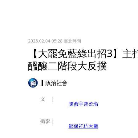
2025.02.04 05:28
臺北時間
【大罷免藍綠出招3】主
醞釀二階段大反撲
政治社會
文
陳彥宇
曾盈瑜
攝影
鄒保祥
杭大鵬