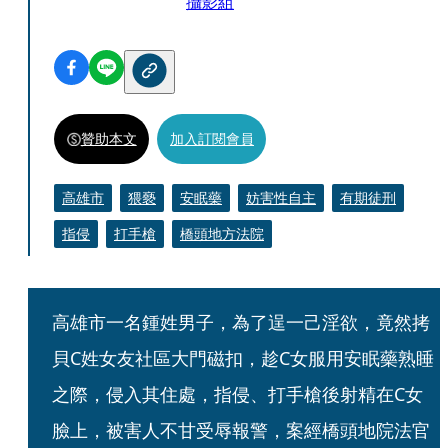
攝影組
贊助本文
加入訂閱會員
高雄市
猥褻
安眠藥
妨害性自主
有期徒刑
指侵
打手槍
橋頭地方法院
高雄市一名鍾姓男子，為了逞一己淫欲，竟然拷
貝C姓女友社區大門磁扣，趁C女服用安眠藥熟睡
之際，侵入其住處，指侵、打手槍後射精在C女
臉上，被害人不甘受辱報警，案經橋頭地院法官