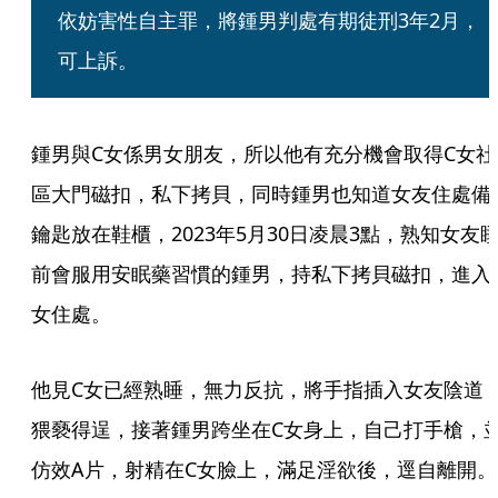
依妨害性自主罪，將鍾男判處有期徒刑3年2月，
可上訴。
鍾男與C女係男女朋友，所以他有充分機會取得C女社
區大門磁扣，私下拷貝，同時鍾男也知道女友住處備
鑰匙放在鞋櫃，2023年5月30日凌晨3點，熟知女友
前會服用安眠藥習慣的鍾男，持私下拷貝磁扣，進入
女住處。
他見C女已經熟睡，無力反抗，將手指插入女友陰道
猥褻得逞，接著鍾男跨坐在C女身上，自己打手槍，
仿效A片，射精在C女臉上，滿足淫欲後，逕自離開。