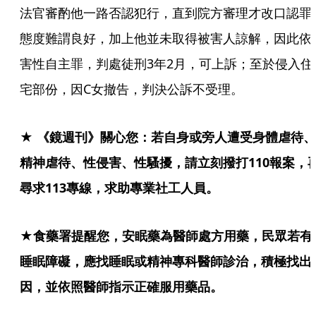
法官審酌他一路否認犯行，直到院方審理才改口認罪
態度難謂良好，加上他並未取得被害人諒解，因此依
害性自主罪，判處徒刑3年2月，可上訴；至於侵入住
宅部份，因C女撤告，判決公訴不受理。
★ 《鏡週刊》關心您：若自身或旁人遭受身體虐待、
精神虐待、性侵害、性騷擾，請立刻撥打110報案，
尋求113專線，求助專業社工人員。
★食藥署提醒您，安眠藥為醫師處方用藥，民眾若有
睡眠障礙，應找睡眠或精神專科醫師診治，積極找出
因，並依照醫師指示正確服用藥品。