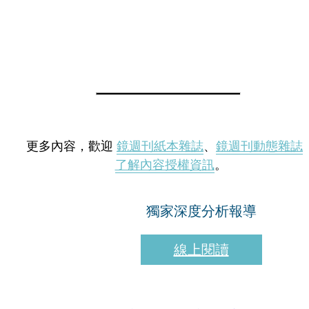
更多內容，歡迎
鏡週刊紙本雜誌
、
鏡週刊動態雜誌
了解內容授權資訊
。
獨家深度分析報導
線上閱讀