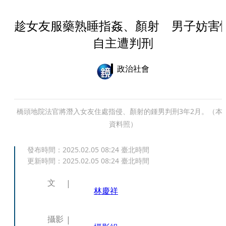
趁女友服藥熟睡指姦、顏射 男子妨害
自主遭判刑
政治社會
橋頭地院法官將潛入女友住處指侵、顏射的鍾男判刑3年2月。（本
資料照）
發布時間：
2025.02.05 08:24
臺北時間
更新時間：
2025.02.05 08:24
臺北時間
文
林慶祥
攝影