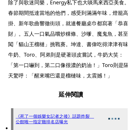
除了與歌迷同樂，Energy私下也大啖馬來西亞美食。
春節期間抵達當地的他們，感受到滿滿年味，燈籠高
掛、新年歌曲響徹街頭，就連餐廳桌巾都寫著「恭喜
財」。五人一口氣品嚐炒粿條、沙嗲、魔鬼魚，甚至
闖「貓山王榴槤」挑戰賽。坤達、書偉吃得津津有味
牛奶、Toro、阿弟則是硬著頭皮嘗試，牛奶大笑：
「第一口嚇到，第二口像很濃的奶油！」Toro則是隔
天驚呼：「醒來嘴巴還是榴槤味，太震撼！」
延伸閱讀
《死了一個娛樂女記者之後》話題炸裂
公館唯一指定雞排名店曝光