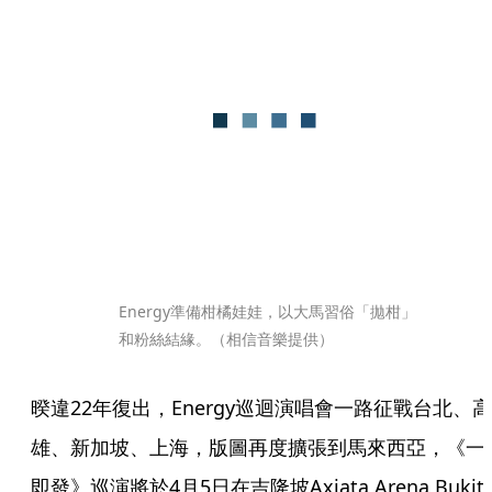
Energy準備柑橘娃娃，以大馬習俗「拋柑」
和粉絲結緣。（相信音樂提供）
暌違22年復出，Energy巡迴演唱會一路征戰台北、高
雄、新加坡、上海，版圖再度擴張到馬來西亞，《一
即發》巡演將於4月5日在吉隆坡Axiata Arena Bukit 