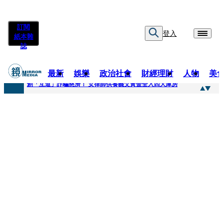
訂閱
登入
紙本雜
誌
最新
娛樂
政治社會
財經理財
人物
美
快訊
創「互道」詐騙慈濟！ 女律師供養義父黃金全入四大庫房
快訊
前時力黨魁表態「反對刪公視預算」 盼在野三思：改凍結處理受質疑項目
快訊
六強片齊聚桃影 小薰《祖先鬼》回桃影娘家 《長安的荔枝》桃影加映一票難求