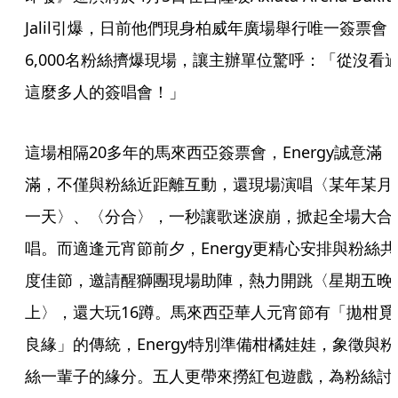
Jalil引爆，日前他們現身柏威年廣場舉行唯一簽票會
6,000名粉絲擠爆現場，讓主辦單位驚呼：「從沒看
這麼多人的簽唱會！」
這場相隔20多年的馬來西亞簽票會，Energy誠意滿
滿，不僅與粉絲近距離互動，還現場演唱〈某年某月
一天〉、〈分合〉，一秒讓歌迷淚崩，掀起全場大合
唱。而適逢元宵節前夕，Energy更精心安排與粉絲共
度佳節，邀請醒獅團現場助陣，熱力開跳〈星期五晚
上〉，還大玩16蹲。馬來西亞華人元宵節有「拋柑覓
良緣」的傳統，Energy特別準備柑橘娃娃，象徵與粉
絲一輩子的緣分。五人更帶來撈紅包遊戲，為粉絲討