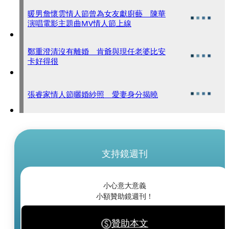
暖男詹懷雲情人節曾為女友獻廚藝 陳華
演唱電影主題曲MV情人節上線
鄭重澄清沒有離婚 肯爺與現任老婆比安
卡好得很
張睿家情人節曬婚紗照 愛妻身分揭曉
支持鏡週刊
小心意大意義
小額贊助鏡週刊！
贊助本文