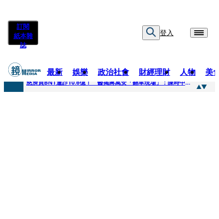
訂閱
登入
紙本雜
誌
最新
娛樂
政治社會
財經理財
人物
美
快訊
慈濟買BNT遭詐10.6億！ 醫揭蔣萬安「翻車現場」：陳時中當年是阻止被騙
快訊
慈濟挨詐十億／跟陳時中道歉？ 蔣萬安嗆：當時政府買夠疫苗民間就不用採購
快訊
員工建文陪睡機場爆紅！狂接20業配 Joeman幫算「買房頭期款」驚喊：換作我也想離職