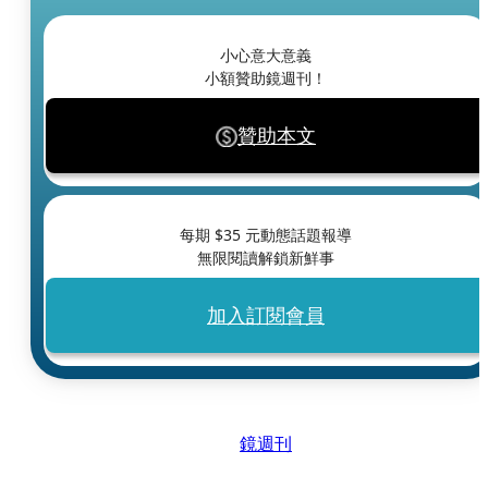
小心意大意義
小額贊助鏡週刊！
贊助本文
每期 $
35
元動態話題報導
無限閱讀解鎖新鮮事
加入訂閱會員
鏡週刊