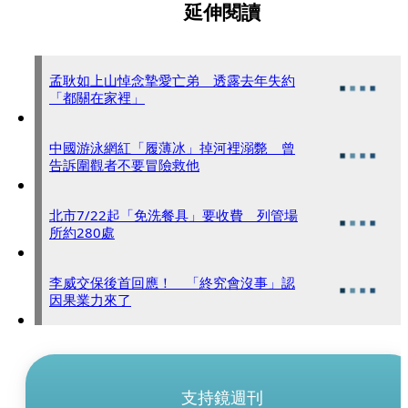
延伸閱讀
孟耿如上山悼念摯愛亡弟 透露去年失約
「都關在家裡」
中國游泳網紅「履薄冰」掉河裡溺斃 曾
告訴圍觀者不要冒險救他
北市7/22起「免洗餐具」要收費 列管場
所約280處
李威交保後首回應！ 「終究會沒事」認
因果業力來了
支持鏡週刊