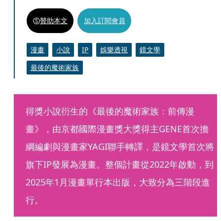
贊助本文
加入訂閱會員
漫畫
小說
IP
娛樂透視
鏡文學
最後的魔術家族
得獎小說衍生的《最後的魔術家族：前傳漫
畫》，由京都國際漫畫獎大獎得主GENE首次擔
綱編劇與漫畫家YAGI聯手轉譯，是鏡文學首次將
旗下IP發展為漫畫。整個計畫從2022年啟動，到
2025年1月漫畫單行本出版，大致分為三階段進
行。