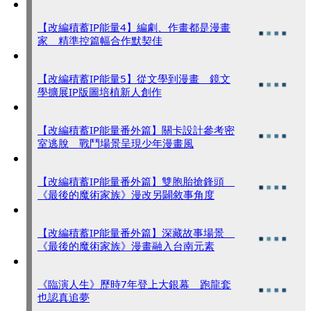
【改編積蓄IP能量4】編劇、作畫都是漫畫
家 精準控篇幅合作默契佳
【改編積蓄IP能量5】從文學到漫畫 鏡文
學擴展IP版圖培植新人創作
【改編積蓄IP能量番外篇】關卡設計參考密
室逃脫 戰鬥場景呈現少年漫畫風
【改編積蓄IP能量番外篇】雙胞胎搶鋒頭
《最後的魔術家族》漫改另闢敘事角度
【改編積蓄IP能量番外篇】深藏故事場景
《最後的魔術家族》漫畫融入台南元素
《臨演人生》歷時7年登上大銀幕 跑龍套
也認真追夢