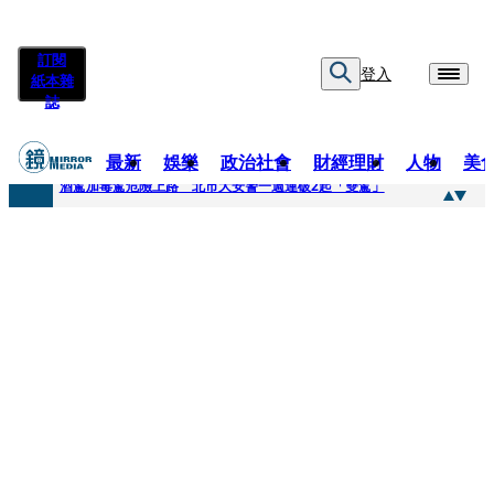
訂閱
登入
紙本雜
誌
最新
娛樂
政治社會
財經理財
人物
美
快訊
酒駕加毒駕危險上路 北市大安警一週連破2起「雙駕」
快訊
Ozone黃文廷、FEniX夏浦洋組「神隊友」 邱以太、林亭莉熱血狂奔殺青淚崩
快訊
AKIRA台北唱到一半突收兒子告白「爸爸I LOVE YOU」 驚喜林志玲同步曝光父親節「披薩蛋糕」