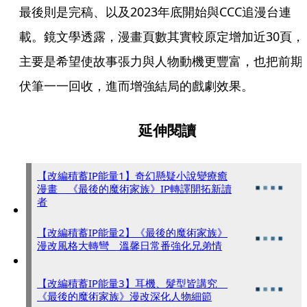
最後則是完稿、以及2023年底開始與CCC追漫台連
載。鏡文學透露，漫畫頁數其實較原定增加近30頁，
主要是希望使故事張力與人物動機更豐富，也把前期
伏筆一一回收，進而增強結局的戲劇效果。
延伸閱讀
【改編積蓄IP能量1】奇幻懸疑小說變療癒
漫畫 《最後的魔術家族》IP轉譯開拓新讀
者
【改編積蓄IP能量2】《最後的魔術家族》
漫改風格大轉彎 溫馨日常番強化兄弟情
【改編積蓄IP能量3】耳機、髮型皆講究
《最後的魔術家族》漫改深化人物細節