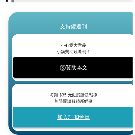
支持鏡週刊
小心意大意義
小額贊助鏡週刊！
贊助本文
每期 $
35
元動態話題報導
無限閱讀解鎖新鮮事
加入訂閱會員