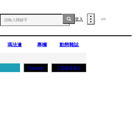
登入
瑪法達
專欄
動態雜誌
訂閱紙本雜誌
Podcasts