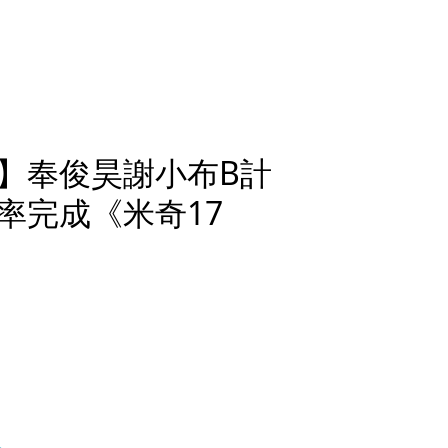
】奉俊昊謝小布B計
率完成《米奇17