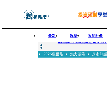
最新
娛樂
政治社會
快訊
69歲陸小芬曬照狀態驚艷四
2026瘋世足
快訊
魅力基隆
房市熱
不動產放款風險遽增 金管會
快訊
真相大白！慈濟購疫苗遭詐1