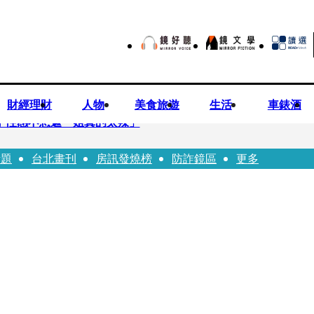
財經理財
人物
美食旅遊
生活
車錶酒
方 性感不想遮「姐真的太辣」
話題
台北畫刊
房訊發燒榜
防詐鏡區
更多
嚴控金檢地政士揪出多起違規
0億 陳時中遺憾被抹黑：不實指控的人應道歉