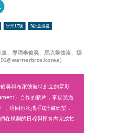
員
米奇17號
B計畫娛樂
芬連、導演奉俊昊、馬克魯法洛、娜
arnerbros.korea）
奉俊昊與布萊德彼特創立的電影
tainment）合作的新片，奉俊昊過
玉子》，這回再次攜手B計畫娛樂，
們在規劃的日程與預算內完成拍