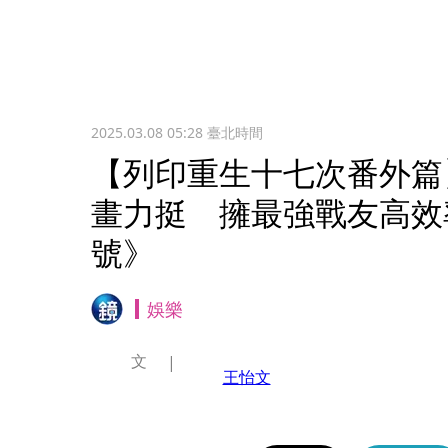
2025.03.08 05:28
臺北時間
【列印重生十七次番外篇
畫力挺 擁最強戰友高效
號》
娛樂
文
王怡文