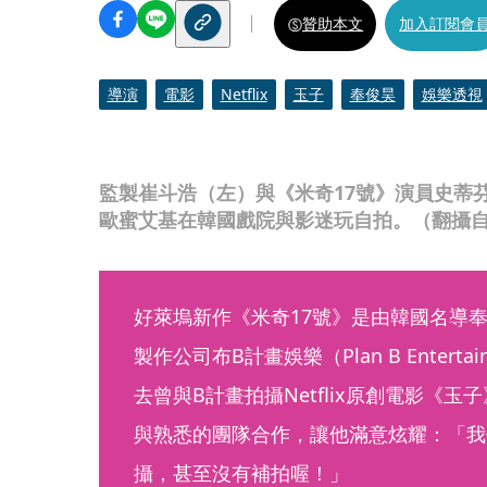
贊助本文
加入訂閱會
導演
電影
Netflix
玉子
奉俊昊
娛樂透視
監製崔斗浩（左）與《米奇17號》演員史蒂
歐蜜艾基在韓國戲院與影迷玩自拍。（翻攝自IG@w
好萊塢新作《米奇17號》是由韓國名導
製作公司布B計畫娛樂（Plan B Enter
去曾與B計畫拍攝Netflix原創電影《
與熟悉的團隊合作，讓他滿意炫耀：「我
攝，甚至沒有補拍喔！」