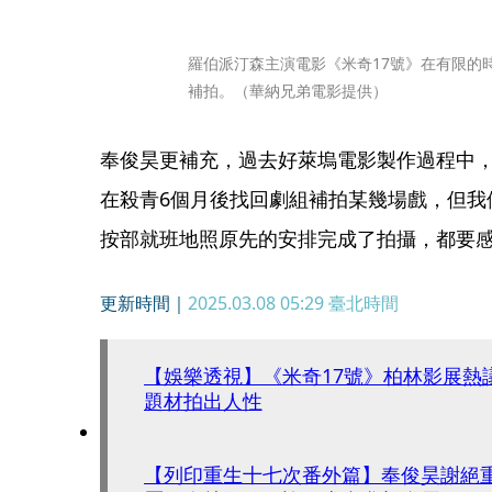
羅伯派汀森主演電影《米奇17號》在有限的
補拍。（華納兄弟電影提供）
奉俊昊更補充，過去好萊塢電影製作過程中
在殺青6個月後找回劇組補拍某幾場戲，但我
按部就班地照原先的安排完成了拍攝，都要
更新時間｜
2025.03.08 05:29
臺北時間
【娛樂透視】《米奇17號》柏林影展熱
題材拍出人性
【列印重生十七次番外篇】奉俊昊謝絕