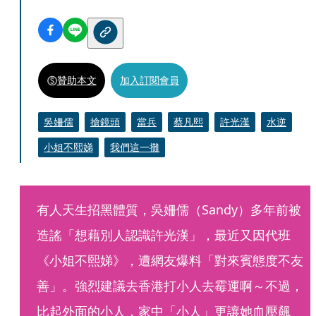
贊助本文
加入訂閱會員
吳姍儒
搶鏡頭
當兵
蔡凡熙
許光漢
水逆
小姐不熙娣
我們這一攤
有人天生招黑體質，吳姍儒（Sandy）多年前被
造謠「想藉別人認識許光漢」，最近又因代班
《小姐不熙娣》，遭網友爆料「對來賓態度不友
善」。強烈建議去香港打小人去霉運啊～不過，
比起外面的小人，家中「小人」更讓她血壓飆