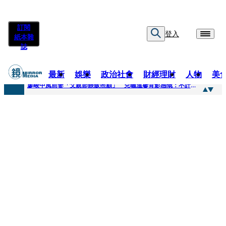
訂閱
登入
紙本雜
誌
最新
娛樂
政治社會
財經理財
人物
美
快訊
廖峻中風前妻「父親節餵飯照顧」 兒曬溫馨背影感慨：不計前嫌的真愛
快訊
封面故事／商場恩怨 曖昧多女 姦情被人夫發現 鎢業大亨恐因情仇遭虐殺
快訊
封面故事／飛行履歷助太空產業生態系成形 衛星火箭供應鏈台廠名單曝光