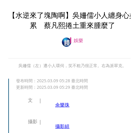
【水逆來了塊陶啊】吳姍儒小人纏身心
累 蔡凡熙捲土重來腫麼了
娛樂
吳姍儒（左）遭小人環伺，笑不粗乃很正常。右為派翠克。
發布時間：
2025.03.09 05:28
臺北時間
更新時間：
2025.03.09 05:29
臺北時間
文
余樂珠
攝影
攝影組