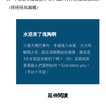
（呸呸呸烏鴉嘴）
水逆來了塊陶啊
小優大嘴巴事件、李威捲入命案、方大同
離開人世…最近演藝圈紛紛擾擾，難道是
3月水逆提前報到了嗎？（抖）這期就來
看看藝人們運勢如何？God bless you！
（手比十字架）
延伸閱讀