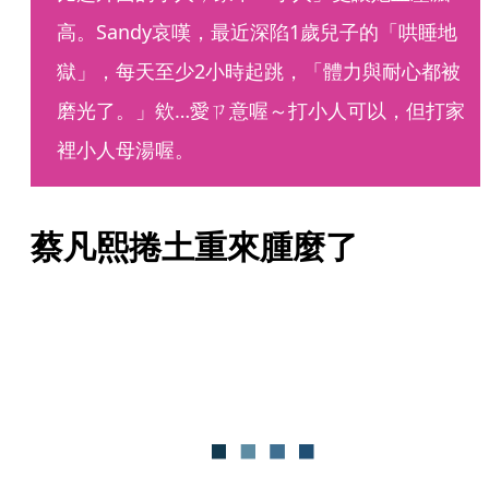
高。Sandy哀嘆，最近深陷1歲兒子的「哄睡地
獄」，每天至少2小時起跳，「體力與耐心都被
磨光了。」欸…愛ㄗ意喔～打小人可以，但打家
裡小人母湯喔。
蔡凡熙捲土重來腫麼了