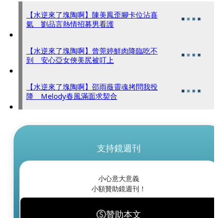
【水逆來了塊陶啊】陳美鳳歪腳卡位沾喜
氣 劉品言熱情招募男看護
【水逆來了塊陶啊】曾莞婷鮮肉降臨吃不
到 安心亞女俠美尻被叮上
【水逆來了塊陶啊】邵雨薇靈魂拷問我投
降 Melody春風滿面求契合
支持鏡週刊
小心意大意義
小額贊助鏡週刊！
贊助本文