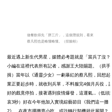
做餐飲得先「胖三斤」，這個潛規則，看來
蔡凡熙也是略懂略懂。（捏臉頰）
最近遇上新生代男星，媒體必考題就是「當兵了沒？
小編在這裡代表所有記者，感謝王大陸賜題。（拱手
揖）當年以《通靈少女》一劇暴紅的蔡凡熙，回想起
業正要起步時，就收到兵單，不料服完4個月兵役，
好的戲竟停拍，接著遇到疫情爆發，這運氣…（低頭
哀3秒）好在今年他加入實境綜藝節目《我們這一攤
2》，在夜市擺攤賣小吃，或許轉行契機就此展開？