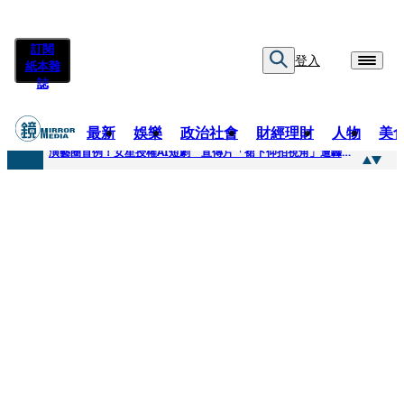
訂閱
登入
紙本雜
誌
最新
娛樂
政治社會
財經理財
人物
美
快訊
演藝圈首例！女星授權AI短劇 宣傳片「裙下仰拍視角」遭轟擦邊：自降身價
快訊
全球提升電氣化 台達電鄭平看好微電網推一站式方案
快訊
《魷魚遊戲》美版傳喊卡 現象級神劇難續宇宙