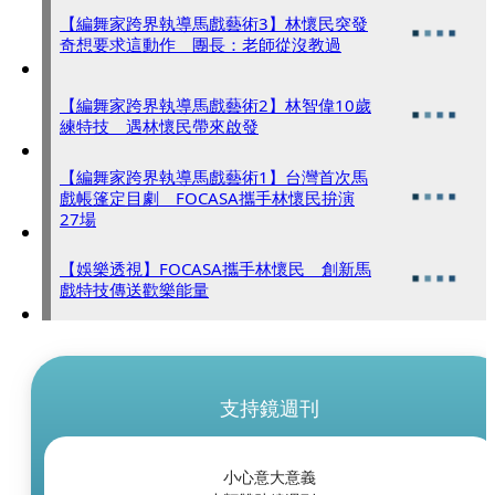
【編舞家跨界執導馬戲藝術3】林懷民突發
奇想要求這動作 團長：老師從沒教過
【編舞家跨界執導馬戲藝術2】林智偉10歲
練特技 遇林懷民帶來啟發
【編舞家跨界執導馬戲藝術1】台灣首次馬
戲帳篷定目劇 FOCASA攜手林懷民拚演
27場
【娛樂透視】FOCASA攜手林懷民 創新馬
戲特技傳送歡樂能量
支持鏡週刊
小心意大意義