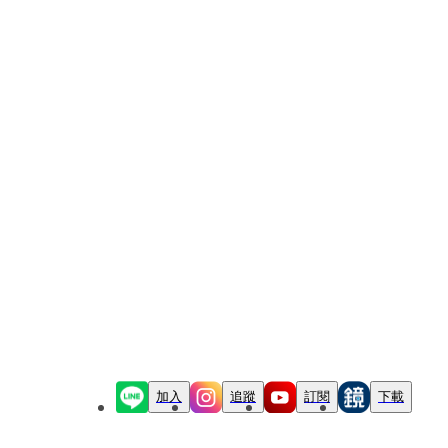
加入
追蹤
訂閱
下載