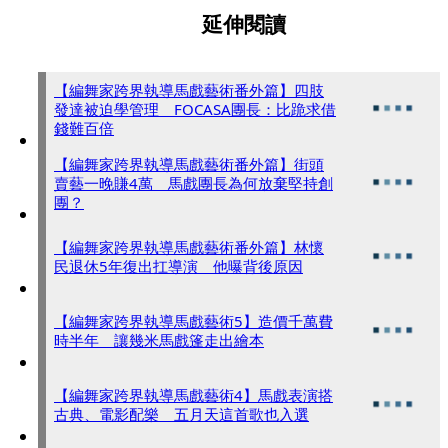
延伸閱讀
【編舞家跨界執導馬戲藝術番外篇】四肢
發達被迫學管理 FOCASA團長：比跪求借
錢難百倍
【編舞家跨界執導馬戲藝術番外篇】街頭
賣藝一晚賺4萬 馬戲團長為何放棄堅持創
團？
【編舞家跨界執導馬戲藝術番外篇】林懷
民退休5年復出扛導演 他曝背後原因
【編舞家跨界執導馬戲藝術5】造價千萬費
時半年 讓幾米馬戲篷走出繪本
【編舞家跨界執導馬戲藝術4】馬戲表演搭
古典、電影配樂 五月天這首歌也入選