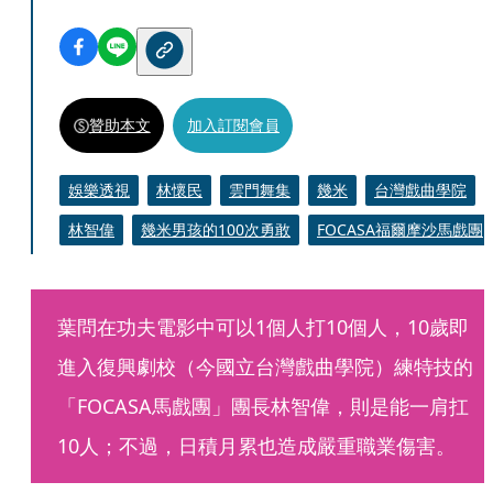
贊助本文
加入訂閱會員
娛樂透視
林懷民
雲門舞集
幾米
台灣戲曲學院
林智偉
幾米男孩的100次勇敢
FOCASA福爾摩沙馬戲團
葉問在功夫電影中可以1個人打10個人，10歲即
進入復興劇校（今國立台灣戲曲學院）練特技的
「FOCASA馬戲團」團長林智偉，則是能一肩扛
10人；不過，日積月累也造成嚴重職業傷害。