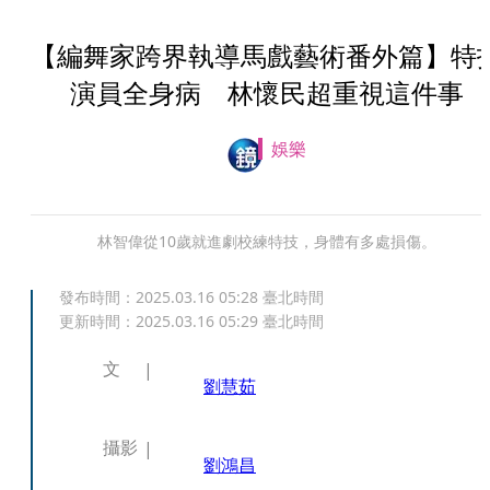
【編舞家跨界執導馬戲藝術番外篇】特
演員全身病 林懷民超重視這件事
娛樂
林智偉從10歲就進劇校練特技，身體有多處損傷。
發布時間：
2025.03.16 05:28
臺北時間
更新時間：
2025.03.16 05:29
臺北時間
文
劉慧茹
攝影
劉鴻昌