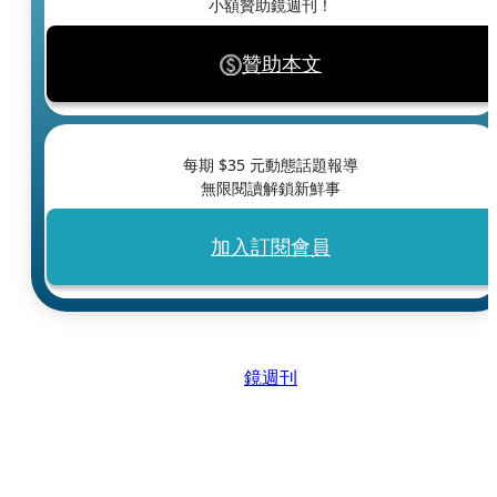
小額贊助鏡週刊！
贊助本文
每期 $
35
元動態話題報導
無限閱讀解鎖新鮮事
加入訂閱會員
鏡週刊