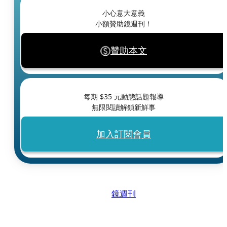
小心意大意義
小額贊助鏡週刊！
贊助本文
每期 $
35
元動態話題報導
無限閱讀解鎖新鮮事
加入訂閱會員
鏡週刊