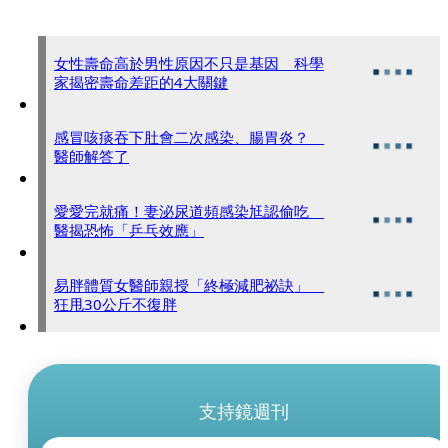
女性壽命高於男性原因不只是基因 科學
家揭密壽命差距的4大關鍵
感冒咳痰吞下肚會二次感染、腸胃炎？
醫師解答了
愛愛完就痛！妻泌尿道頻感染尪認偷吃
醫揭恐怖「乒乓效應」
易胖體質女醫師親授「終極減肥祕訣」
狂甩30公斤不復胖
支持鏡週刊