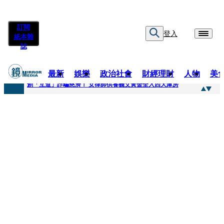
訂閱
登入
紙本雜
誌
最新
娛樂
政治社會
財經理財
人物
美
快訊
創「互道」詐騙慈濟！ 女律師供養義父黃金全入四大庫房
快訊
前時力黨魁表態「反對刪公視預算」 盼在野三思：改凍結處理受質疑項目
快訊
六強片齊聚桃影 小薰《祖先鬼》回桃影娘家 《長安的荔枝》桃影加映一票難求