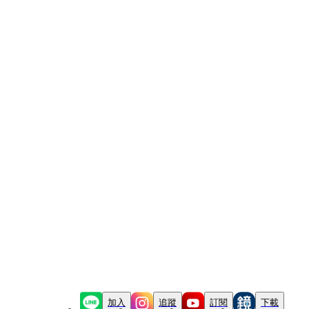
加入
追蹤
訂閱
下載