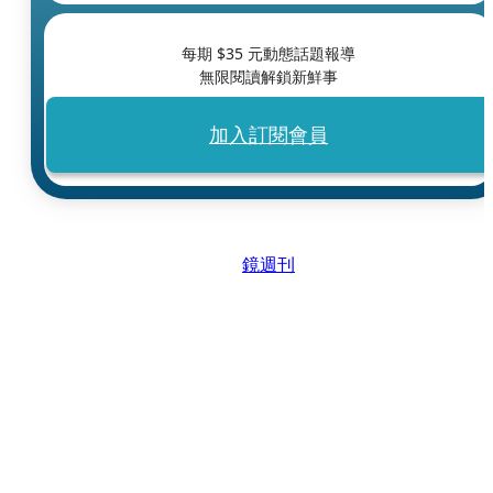
每期 $
35
元動態話題報導
無限閱讀解鎖新鮮事
加入訂閱會員
鏡週刊