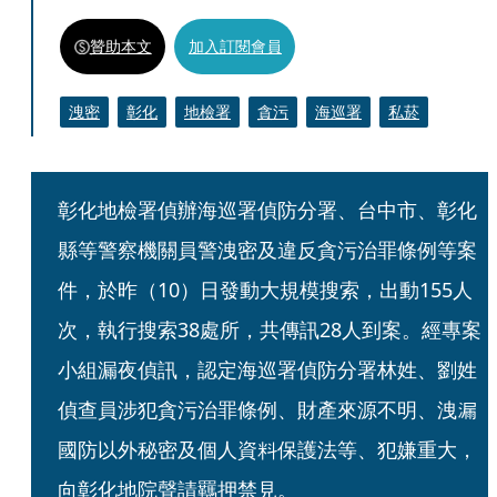
贊助本文
加入訂閱會員
洩密
彰化
地檢署
貪污
海巡署
私菸
彰化地檢署偵辦海巡署偵防分署、台中市、彰化
縣等警察機關員警洩密及違反貪污治罪條例等案
件，於昨（10）日發動大規模搜索，出動155人
次，執行搜索38處所，共傳訊28人到案。經專案
小組漏夜偵訊，認定海巡署偵防分署林姓、劉姓
偵查員涉犯貪污治罪條例、財產來源不明、洩漏
國防以外秘密及個人資料保護法等、犯嫌重大，
向彰化地院聲請羈押禁見。