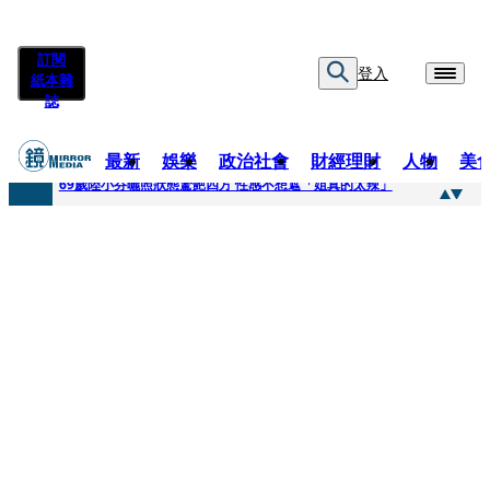
訂閱
登入
紙本雜
誌
最新
娛樂
政治社會
財經理財
人物
美
快訊
69歲陸小芬曬照狀態驚艷四方 性感不想遮「姐真的太辣」
快訊
不動產放款風險遽增 金管會嚴控金檢地政士揪出多起違規
快訊
真相大白！慈濟購疫苗遭詐10億 陳時中遺憾被抹黑：不實指控的人應道歉