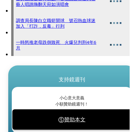
藝人唱跳嗨翻天宛如演唱會
調查局長陳白立職籃開球 號召熱血球迷
加入「打詐．反毒」行列
一時怒推老母跌倒致死 火爆兒判刑4年6
月
支持鏡週刊
小心意大意義
小額贊助鏡週刊！
贊助本文