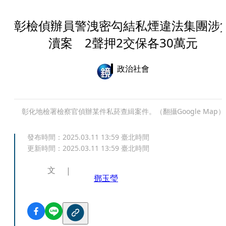
彰檢偵辦員警洩密勾結私煙違法集團涉
瀆案 2聲押2交保各30萬元
政治社會
彰化地檢署檢察官偵辦某件私菸查緝案件。（翻攝Google Map）
發布時間：
2025.03.11 13:59
臺北時間
更新時間：
2025.03.11 13:59
臺北時間
文
鄧玉瑩