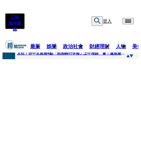
訂閱
登入
紙本雜
誌
最新
娛樂
政治社會
財經理財
人物
美
快訊
太狂！台中女凌晨4點「悠閒騎行李箱」上中清路 警：違規最高罰3600
快訊
曾為男友謝克洋開嗆邱議瑩 魏汶萱升格「蔣萬安市府發言人」
快訊
不只龍蝦牛排上桌！經濟部攜通路賣邦交國特產拚外交「食」力