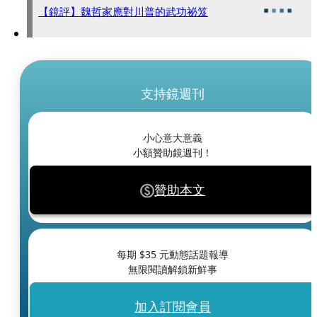
【鏡評】魏哲家應對川普的武功祕笈
支持鏡週刊
小心意大意義
小額贊助鏡週刊！
贊助本文
每期 $
35
元動態話題報導
無限閱讀解鎖新鮮事
加入訂閱會員