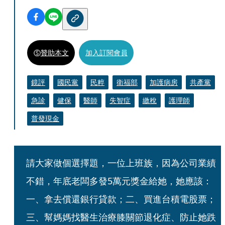
贊助本文
加入訂閱會員
鏡評
國民黨
民粹
衛福部
加護病房
共產黨
急診
健保
醫師
失智症
繳稅
護理師
普發現金
請大家做個選擇題，一位上班族，因為公司業績
不錯，年底老闆多發5萬元獎金給她，她應該：
一、拿去償還銀行貸款；二、買進台積電股票；
三、幫媽媽找醫生治療膝關節退化症、防止她跌