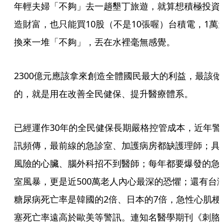
年輕夫婦「不夠」去一趟墾丁旅遊，就算想積極投資
造財富，也只能買10股（不是10張喔）台積電，1萬
換來一堆「不夠」，丟在水裡毫無感覺。
2300億元應該拿來創造全體國民最大的利益，最該做
的，就是用在改善全民健保、提升醫療體系。
已經運作30年的全民健保長期嚴格控管成本，近年警
訊頻傳，最前線的急診室、加護病房都缺護理師；具
風險的心臟、腦外科招不到醫師；每年都要爆發的急
室風暴，更是近500萬老人內心最深的恐懼；還有台
糖尿病死亡率是韓國的2倍、日本的7倍，急性心肌梗
塞死亡率遠高於歐美等警訊。連知名醫學期刊《刺胳