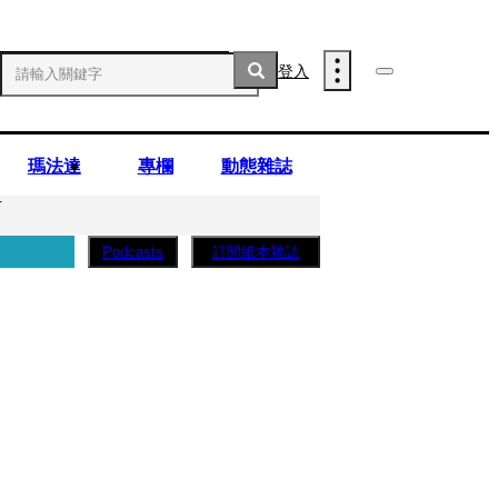
登入
瑪法達
專欄
動態雜誌
」
訂閱紙本雜誌
Podcasts