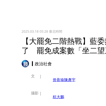
2025.03.18 05:28
臺北時間
【大罷免二階熱戰】藍委
了 罷免成案數「坐二望
政治社會
文
曾盈瑜
陳彥宇
攝影
杭大鵬