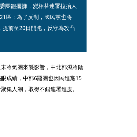
委團體擺攤，變相替連署拉抬人
21區；為了反制，國民黨也將
，提前至20日開跑，反守為攻凸
週末冷氣團來襲影響，中北部濕冷陰
眼成績，中部6罷團也因民進黨15
會聚集人潮，取得不錯連署進度。