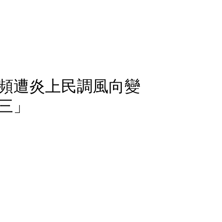
頻遭炎上民調風向變
三」