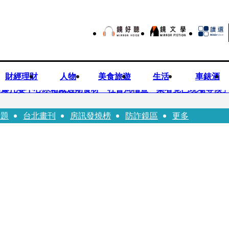
財經理財
人物
美食旅遊
生活
車錶酒
培爆托嬰中心冰箱藏過期食材 社會局稽查「業者竟已現場等候
話題
台北畫刊
房訊發燒榜
防詐鏡區
更多
Uber Eats
師供養義父黃金全入四大庫房