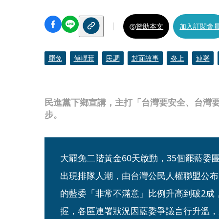
贊助本文
加入訂閱會
罷免
傅崐萁
民調
封面故事
炎上
連署
民進黨下鄉宣講，主打「台灣要安全、台灣
步。
大罷免二階黃金60天啟動，35個罷藍委
出現排隊人潮，由台灣公民人權聯盟公布
的藍委「非常不滿意」比例升高到破2成
握，各區連署狀況因藍委爭議言行升溫，