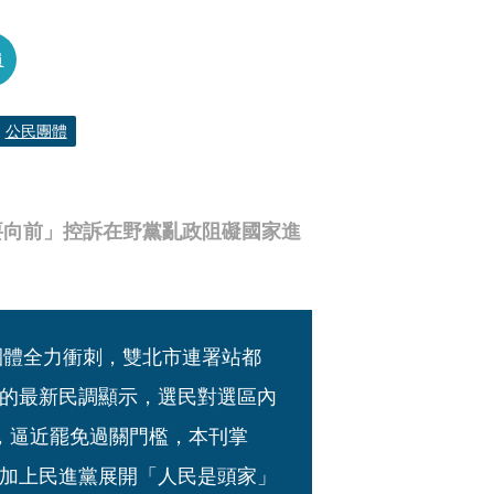
員
公民團體
要向前」控訴在野黨亂政阻礙國家進
團體全力衝刺，雙北市連署站都
的最新民調顯示，選民對選區內
，逼近罷免過關門檻，本刊掌
加上民進黨展開「人民是頭家」