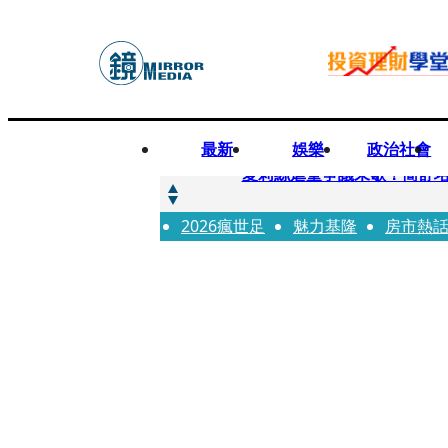
最新
娛樂
政治社會
快訊
夏莉絲虐童爭議未歇！簡舒
2026瘋世足
快訊
魅力基隆
房市熱
疊單計時算法現歧異 外送工會開戰
快訊
創「互道」詐騙慈濟！ 女律