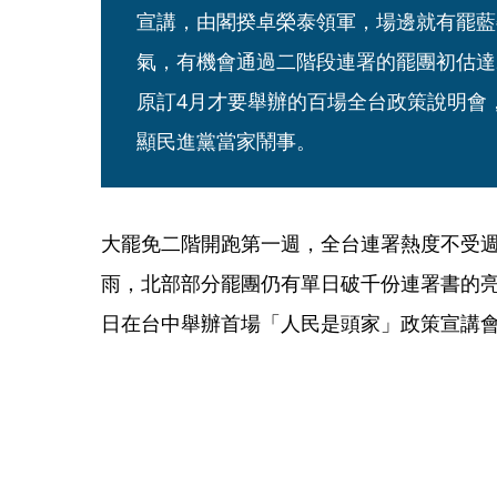
宣講，由閣揆卓榮泰領軍，場邊就有罷藍
氣，有機會通過二階段連署的罷團初估達
原訂4月才要舉辦的百場全台政策說明會
顯民進黨當家鬧事。
大罷免二階開跑第一週，全台連署熱度不受
雨，北部部分罷團仍有單日破千份連署書的亮
日在台中舉辦首場「人民是頭家」政策宣講