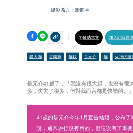
攝影協力：嚴鎮坤
贊助本文
加入訂閱會
鏡大咖
音樂劇
貓奴
是元介
貓
火神的眼
是元介41歲了，「我沒有很大起，也沒有很
多，失去了很多，但對我而言都是快樂的。
41歲的是元介今年1月宣告結婚，公布
說，通常旅行沒有目的，但這次有了重要