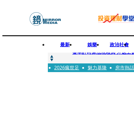
最新
娛樂
政治社會
快訊
疊單計時算法現歧異 外送工會開戰
2026瘋世足
快訊
魅力基隆
房市熱
靚時尚／大丈夫當如是 Multif
快訊
前時力黨魁表態「反對刪公