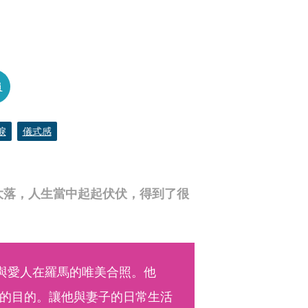
員
淚
儀式感
大落，人生當中起起伏伏，得到了很
」
了與愛人在羅馬的唯美合照。他
的目的。讓他與妻子的日常生活