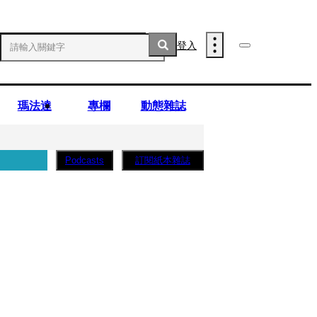
登入
瑪法達
專欄
動態雜誌
訂閱紙本雜誌
Podcasts