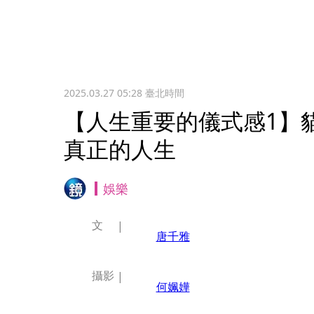
2025.03.27 05:28
臺北時間
【人生重要的儀式感1】
真正的人生
娛樂
文
唐千雅
攝影
何姵嬅