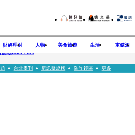
財經理財
人物
美食旅遊
生活
車錶酒
Uber Eats
話題
台北畫刊
房訊發燒榜
防詐鏡區
更多
aceted Manhood
視預算」 盼在野三思：改凍結處理受質疑項目