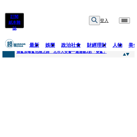
訂閱
登入
紙本雜
誌
最新
娛樂
政治社會
財經理財
人物
美
快訊
酒駕加毒駕危險上路 北市大安警一週連破2起「雙駕」
快訊
Ozone黃文廷、FEniX夏浦洋組「神隊友」 邱以太、林亭莉熱血狂奔殺青淚崩
快訊
AKIRA台北唱到一半突收兒子告白「爸爸I LOVE YOU」 驚喜林志玲同步曝光父親節「披薩蛋糕」