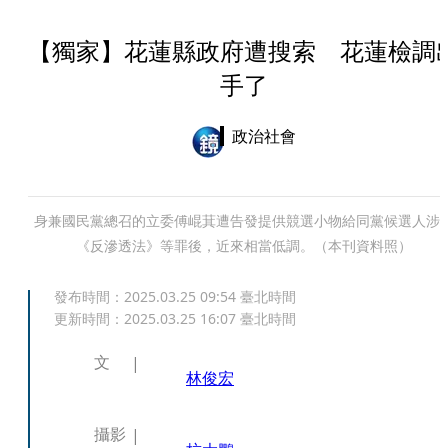
【獨家】花蓮縣政府遭搜索 花蓮檢調
手了
政治社會
身兼國民黨總召的立委傅崐萁遭告發提供競選小物給同黨候選人涉
《反滲透法》等罪後，近來相當低調。（本刊資料照）
發布時間：
2025.03.25 09:54
臺北時間
更新時間：
2025.03.25 16:07
臺北時間
文
林俊宏
攝影