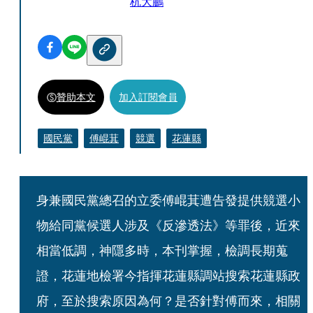
杭大鵬
贊助本文
加入訂閱會員
國民黨
傅崐萁
競選
花蓮縣
身兼國民黨總召的立委傅崐萁遭告發提供競選小
物給同黨候選人涉及《反滲透法》等罪後，近來
相當低調，神隱多時，本刊掌握，檢調長期蒐
證，花蓮地檢署今指揮花蓮縣調站搜索花蓮縣政
府，至於搜索原因為何？是否針對傅而來，相關