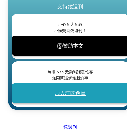
支持鏡週刊
小心意大意義
小額贊助鏡週刊！
贊助本文
每期 $
35
元動態話題報導
無限閱讀解鎖新鮮事
加入訂閱會員
鏡週刊