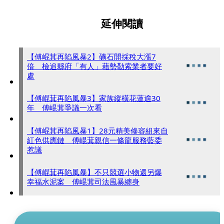
延伸閱讀
【傅崐萁再陷風暴2】礦石開採稅大漲7
倍 檢追縣府「有人」藉勢勒索業者要好
處
【傅崐萁再陷風暴3】家族縱橫花蓮逾30
年 傅崐萁爭議一次看
【傅崐萁再陷風暴1】28元精美修容組來自
紅色供應鏈 傅崐萁親信一條龍服務藍委
惹議
【傅崐萁再陷風暴】不只競選小物還另爆
幸福水泥案 傅崐萁司法風暴纏身