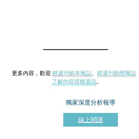
更多內容，歡迎
鏡週刊紙本雜誌
、
鏡週刊動態雜誌
了解內容授權資訊
。
獨家深度分析報導
線上閱讀