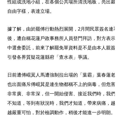
性組成洗地小組，在各個公共場所清洗地板，亮出裁
自由字樣，表達立場。
據了解，由於罷傅行動熱烈展開，2月間民眾簽名連
後，遭自稱花蓮戶政事務所人員登門拜訪，對方表示
中選會委託，前來了解罷免單資料是不是由本人親簽
引發各界質疑花蓮縣府「查水表」爭議。
日前遭傅崐萁人馬遭強制拉出場的「葉霸」葉春蓮老
也出面痛斥傅崐萁是連生物都稱不上的病毒，但危害
非常廣、非常深，但一開始侵害、接近我們時，我們
不知道，等到有狀況時，我們才知道，帶來病痛，越
越嚴重可怕，