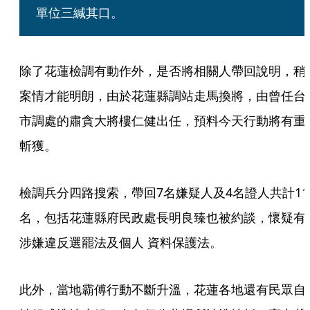
單位三緘其口。
除了花蓮檢調有動作外，是否將相關人帶回說明，稍
案情才能明朗，由於花蓮縣調站走馬換將，由曾任台
市調處的肅貪大將樓仁健出任，預料今天行動將有重
斬獲。
檢調兵分四路搜索，帶回7名嫌疑人及4名證人共計11
名，包括花蓮縣府民政處長明良臻也被約談，懷疑有
涉嫌違反選罷法及個人 資料保護法。
此外，當地霸傅行動不斷升溫，花蓮各地還有民眾自