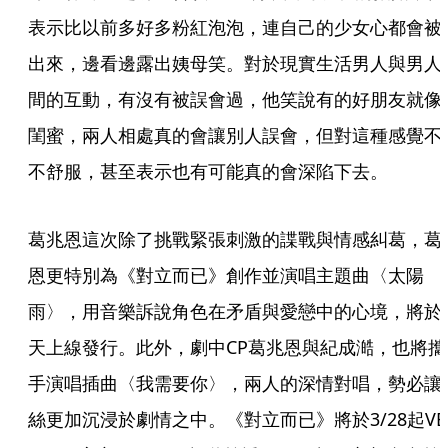
表示比以前多好多粉紅泡泡，連自己的少女心都會被
出來，邊看邊露出姨母笑。對於現實生活男人與男人
間的互動，有沒有被誤會過，他笑說有的好朋友就像
閨蜜，兩人相處真的會讓別人誤會，但對這種感覺不
不舒服，甚至表示也有可能真的會深陷下去。
葛兆恩這次除了挑戰緊張刺激的諜戰與情感糾葛，葛
恩更特別為《對立而已》創作並演唱主題曲〈太陽
雨〉，用音樂訴說角色在矛盾與愛戀中的心境，將於
天上線發行。此外，劇中CP葛兆恩與紀成澔，也將攜
手演唱插曲〈我需要你〉，兩人的深情對唱，勢必讓
絲更加沉浸於劇情之中。《對立而已》將於3/28起VBL