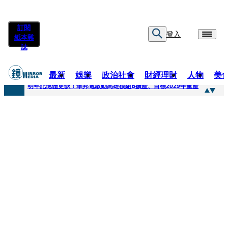
訂閱
登入
紙本雜
誌
最新
娛樂
政治社會
財經理財
人物
美
快訊
明年記憶體更缺！華邦電啟動高雄模組B擴產、目標2029年量產
快訊
5566小刀爆離婚台玻千金！14年豪門婚碎原因曝 岳母徐莉玲風暴意外揭家族祕辛
快訊
白海豚颱風攪局 客家親子劇《燈怪》新北場改期演出