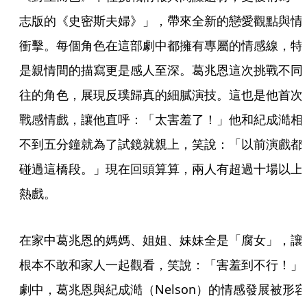
志版的《史密斯夫婦》」，帶來全新的戀愛觀點與情
衝擊。每個角色在這部劇中都擁有專屬的情感線，特
是親情間的描寫更是感人至深。葛兆恩這次挑戰不同
往的角色，展現反璞歸真的細膩演技。這也是他首次
戰感情戲，讓他直呼：「太害羞了！」他和紀成澔相
不到五分鐘就為了試鏡就親上，笑說：「以前演戲都
碰過這橋段。」現在回頭算算，兩人有超過十場以上
熱戲。
在家中葛兆恩的媽媽、姐姐、妹妹全是「腐女」，讓
根本不敢和家人一起觀看，笑說：「害羞到不行！」
劇中，葛兆恩與紀成澔（Nelson）的情感發展被形容