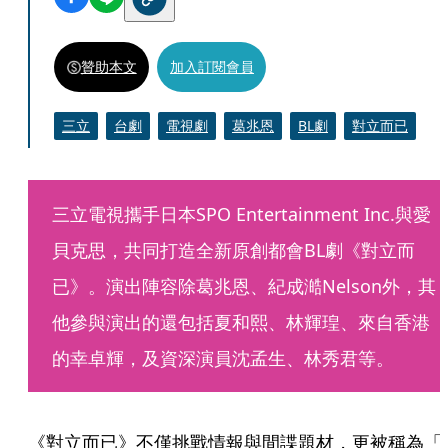
贊助本文
加入訂閱會員
三立
台劇
電視劇
葛兆恩
BL劇
對立而已
三立電視攜手日本SPO Entertainment Inc.與愛
貝克思，共同打造全新原創都會BL劇《對立而
已》。演出陣容除葛兆恩、紀成澔Nelson外，其
他參與演出的還包括夏和熙、林輝瑝、來自香港
的幸卓輝，及資深演員沈孟生、林秀君等。
《對立而已》不僅挑戰情報與間諜題材，更被稱為「