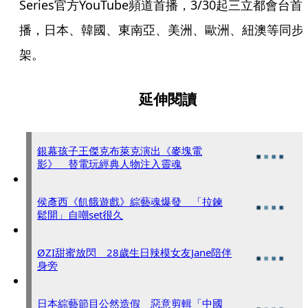
Series官方YouTube頻道首播，3/30起三立都會台首
播，日本、韓國、東南亞、美洲、歐洲、紐澳等同步
架。
延伸閱讀
銀幕孩子王傑克布萊克演出《麥塊電
影》 替電玩經典人物注入靈魂
侯彥西《飢餓遊戲》綜藝魂爆發 「拉鍊
鬆開」自嘲set很久
ØZI甜蜜放閃 28歲生日辣模女友Jane陪伴
身旁
日本綜藝節目公然造假 惡意剪輯「中國