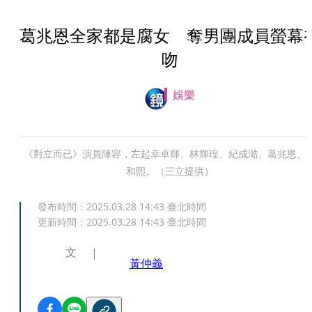
葛兆恩全家都是腐女 奪男團成員螢幕
吻
娛樂
《對立而已》演員陣容，左起幸卓輝、林輝瑝、紀成澔、葛兆恩、
和熙。（三立提供）
發布時間：
2025.03.28 14:43
臺北時間
更新時間：
2025.03.28 14:43
臺北時間
文
黃仲義