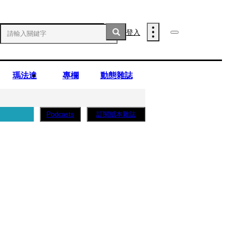
登入
瑪法達
專欄
動態雜誌
訂閱紙本雜誌
Podcasts