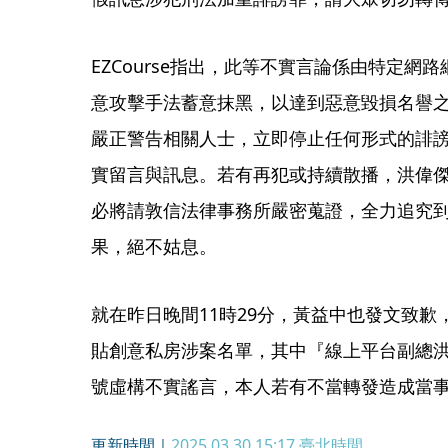
EZCourse指出，此等不實言論係由特定
意攻擊手法蓄意抹黑，以達到惡意毀損名譽
嚴正警告相關人士，立即停止任何形式的誹
實留言與訊息。若有再犯或持續散播，洪偉
必將請敦信法律事務所嚴密蒐證，全力追究
果，絕不姑息。
就在昨日晚間11時29分，黃益中也發文致歉，
貼創意私房涉案名單，其中『線上平台副總
號虛構不實謠言，本人若有不當轉發造成當
更新時間｜
2025.03.30 15:17
臺北時間