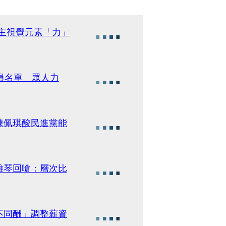
 主視覺元素「力」
員名單 眾人力
陳佩琪酸民進黨能
雅琴回嗆：層次比
不同酬」調整薪資