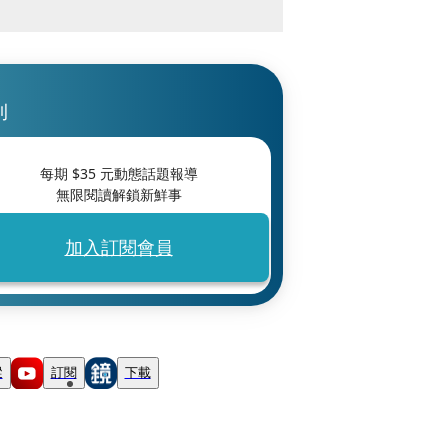
刊
每期 $
35
元動態話題報導
無限閱讀解鎖新鮮事
加入訂閱會員
蹤
訂閱
下載