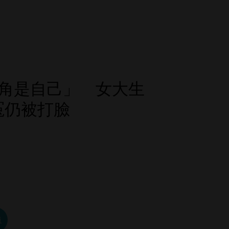
角是自己」 女大生
冤仍被打臉
員