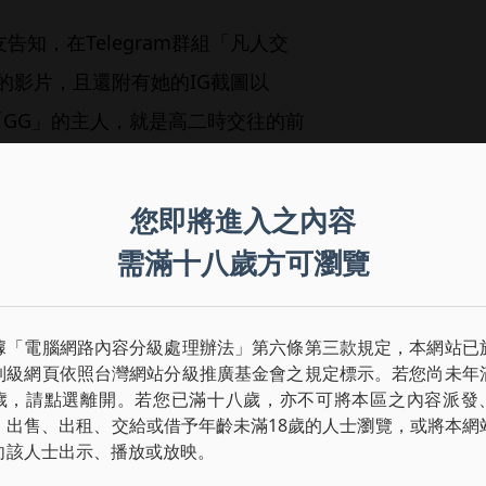
告知，在Telegram群組「凡人交
的影片，且還附有她的IG截圖以
GG」的主人，就是高二時交往的前
您即將進入之內容
稱無法識別男主角的臉部身分，且他
需滿十八歲方可瀏覽
診斷證明，強調自己曾得過皰疹，陰
己並非影片中的男子。
據「電腦網路內容分級處理辦法」第六條第三款規定，本網站已
制級網頁依照台灣網站分級推廣基金會之規定標示。若您尚未年
攝過口交影片，且遭截圖的社群IG
歲，請點選離開。若您已滿十八歲，亦不可將本區之內容派發
有一個紅色圓圈圈跟紅色箭頭為，女
、出售、出租、交給或借予年齡未滿18歲的人士瀏覽，或將本網
向該人士出示、播放或放映。
話紀錄，證明其影像是趙男外流。但