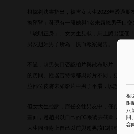
根據判決書指出，被害女大生2023年透過朋友
換預覽」發現有一段她與1名未露臉男子口交
「驗明正身」。女大生見狀，馬上認出這個「
男友趙姓男子所為，憤而報案提告。
不過，趙男矢口否認拍片與散布影片，並辯
的房間、性器官特徵都與影片不同，更提出
莖部位皮膚未如影片中男子平滑，以證明自
根
限
但女大生控訴，歷任交往男友中，僅跟趙男拍
八
畫面，是趙男以自己的IG帳號去截圖，上面
閱
容
大生同時附上自己以前與趙男該IG帳號的對