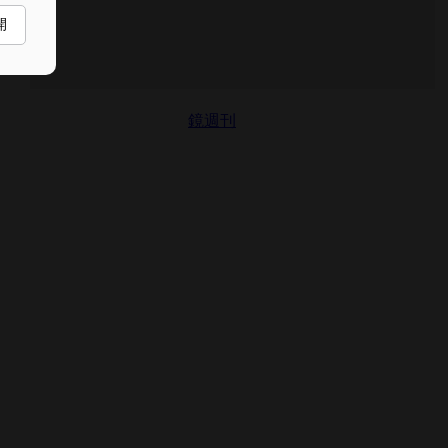
開
鏡週刊