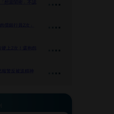
喊「想當閨密」不認
肉償銀行員2次」
行硬上2次！還抱怨
怒報警反被送精神
刊